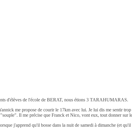
rents d'élèves de l'école de BERAT, nous étions 3 TARAHUMARAS.
 Yannick me propose de courir le 17km avec lui. Je lui dis me sentir trop 
e "souple".
Il me précise que Franck et Nico, vont eux, tout donner sur 
sque j'apprend qu'il bosse dans la nuit de samedi à dimanche (et qu'il f