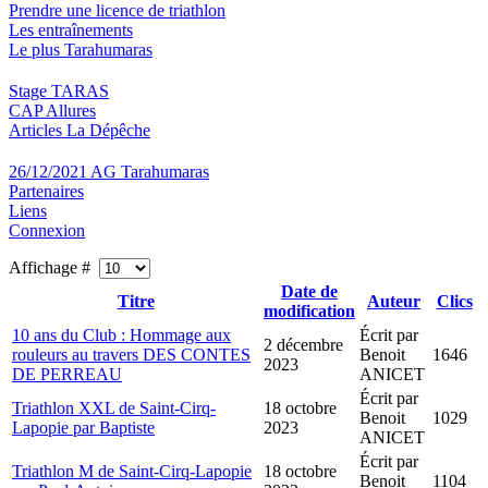
Prendre une licence de triathlon
Les entraînements
Le plus Tarahumaras
Stage TARAS
CAP Allures
Articles La Dépêche
26/12/2021 AG Tarahumaras
Partenaires
Liens
Connexion
Affichage #
Date de
Titre
Auteur
Clics
modification
10 ans du Club : Hommage aux
Écrit par
2 décembre
rouleurs au travers DES CONTES
Benoit
1646
2023
DE PERREAU
ANICET
Écrit par
Triathlon XXL de Saint-Cirq-
18 octobre
Benoit
1029
Lapopie par Baptiste
2023
ANICET
Écrit par
Triathlon M de Saint-Cirq-Lapopie
18 octobre
Benoit
1104