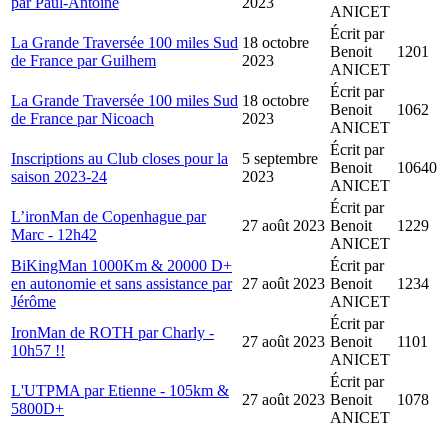
par Paul-Antoine
2023
ANICET
Écrit par
La Grande Traversée 100 miles Sud
18 octobre
Benoit
1201
de France par Guilhem
2023
ANICET
Écrit par
La Grande Traversée 100 miles Sud
18 octobre
Benoit
1062
de France par Nicoach
2023
ANICET
Écrit par
Inscriptions au Club closes pour la
5 septembre
Benoit
10640
saison 2023-24
2023
ANICET
Écrit par
L’ironMan de Copenhague par
27 août 2023
Benoit
1229
Marc - 12h42
ANICET
BiKingMan 1000Km & 20000 D+
Écrit par
en autonomie et sans assistance par
27 août 2023
Benoit
1234
Jérôme
ANICET
Écrit par
IronMan de ROTH par Charly -
27 août 2023
Benoit
1101
10h57 !!
ANICET
Écrit par
L'UTPMA par Etienne - 105km &
27 août 2023
Benoit
1078
5800D+
ANICET