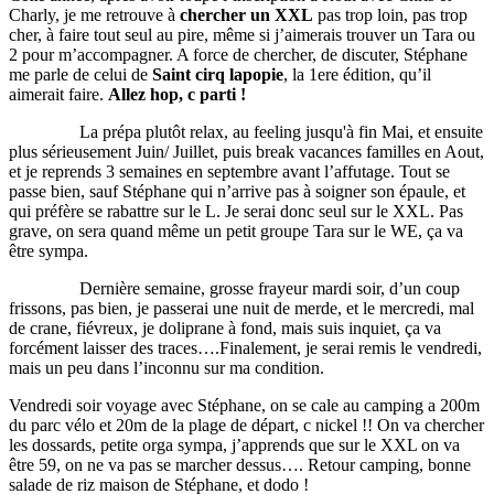
Charly, je me retrouve à
chercher un XXL
pas trop loin, pas trop
cher, à faire tout seul au pire, même si j’aimerais trouver un Tara ou
2 pour m’accompagner. A force de chercher, de discuter, Stéphane
me parle de celui de
Saint cirq lapopie
, la 1ere édition, qu’il
aimerait faire.
Allez hop, c parti !
La prépa plutôt relax, au feeling jusqu'à fin Mai, et ensuite
plus sérieusement Juin/ Juillet, puis break vacances familles en Aout,
et je reprends 3 semaines en septembre avant l’affutage. Tout se
passe bien, sauf Stéphane qui n’arrive pas à soigner son épaule, et
qui préfère se rabattre sur le L. Je serai donc seul sur le XXL. Pas
grave, on sera quand même un petit groupe Tara sur le WE, ça va
être sympa.
Dernière semaine, grosse frayeur mardi soir, d’un coup
frissons, pas bien, je passerai une nuit de merde, et le mercredi, mal
de crane, fiévreux, je doliprane à fond, mais suis inquiet, ça va
forcément laisser des traces….Finalement, je serai remis le vendredi,
mais un peu dans l’inconnu sur ma condition.
Vendredi soir voyage avec Stéphane, on se cale au camping a 200m
du parc vélo et 20m de la plage de départ, c nickel !! On va chercher
les dossards, petite orga sympa, j’apprends que sur le XXL on va
être 59, on ne va pas se marcher dessus…. Retour camping, bonne
salade de riz maison de Stéphane, et dodo !