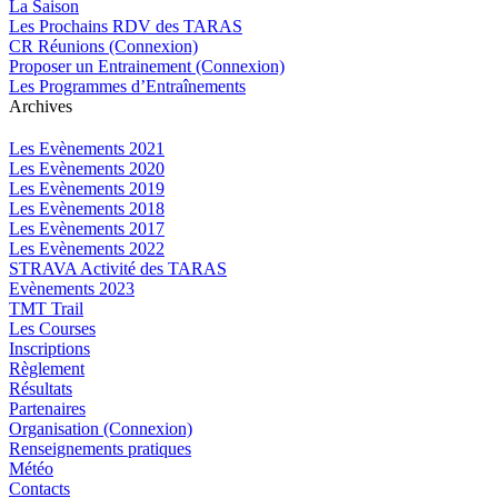
La Saison
Les Prochains RDV des TARAS
CR Réunions (Connexion)
Proposer un Entrainement (Connexion)
Les Programmes d’Entraînements
Archives
Les Evènements 2021
Les Evènements 2020
Les Evènements 2019
Les Evènements 2018
Les Evènements 2017
Les Evènements 2022
STRAVA Activité des TARAS
Evènements 2023
TMT Trail
Les Courses
Inscriptions
Règlement
Résultats
Partenaires
Organisation (Connexion)
Renseignements pratiques
Météo
Contacts