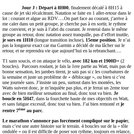
Jour J : Départ à 8H00
, finalement décalé à 8H15 à
cause de jet ski récalcitrant. Natation se faite en 1 aller-retour dans le
lot : courant et algue au RDV….On part face au courant, j’arrive à
me caler dans un petit groupe, je cherche pas à en sortir, le rythme
me convient, et je suis à l’abri du courant. Je resterai dans le même
groupe au retour, donc natation assez tranquille, pas d’effort inutile,
je sors en 1H10
(longue transition incluse),
15eme position
. Je n’ai
pas la longueur exact car ma Garmin a décidé de ma lâcher sur le
retour, et ne reprendra vie que aujourd’hui en la rebranchant….
T1 sans soucis, et on attaque le vélo,
avec 182 km et 1900D+
(2
boucles). Parcours roulant, je fais la 1ere partie au Watt, mais pas de
bonne sensation, les jambes tirent, je sais pas si c les courbatures de
la semaine et juste un problème de « déblocage », ou bien si c’est
une journée sans. J’insiste un peu, surtout dans les montées, les
Watts suivent donc, je m’inquiète pas plus, et je ferrai un 2eme tour
avec de bien meilleur sensation au final, donc tout va bien.
Je
boucle en 5H47
, dans la fourchette haute de mes objectifs en Watt,
et sans fatigue excessif, donc tout va bien. J’ai bien remonté et
je
ème
rentre 7
au parc
.
Le marathon s’annonce
pas forcément compliqué sur le papie
r,
mais c’est une autre histoire sur le terrain. 4 boucles sur de la « tôle
ondulée » ou il est difficile de poser son rythme, toujours en relance,