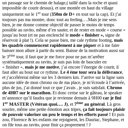
un passage sur le chemin de halage,( taillé dans la roche et quasi
impossible de courir dessus), et une montée en haut du village
er
uniquement sur le 1
tour (
350m de D+
en tout sur la cap). Et j’ai
toujours pas ma montre, donc tout au feeling….Mais je me sens
bien, je me donne comme objectif de passer le moins de temps
possible au ravito, même d’en sauter, et de rester en mode « course »
jusqu’au bout (et ne pas enclenché le
mode « finisher »,
signe de
réservoir à plat !). Cela se passe bien, me cale rythme footing,
mais
les quadris commencent rapidement à me piquer
et à me faire
baisser mon allure à partir du semi. Baisse de la motivation aussi sur
ème
le 3
tour, il faut que je me force pour ne pas m’arrêter
systématiquement au ravito, je suis pas loin de basculer en
« finisher »,
mais je me motive
, j’ai encore l’énergie de courir, il
faut aller au bout sur ce rythme.
Le 4 ème tour sera la délivrance
,
et j’accélérerai même sur les 3 derniers km. J’arrive sur la ligne sans
aucune idée de mon chrono ou de ma place, je m’écroule à l’arrivée,
plus de jus, j’ai donné tout ce que j’avais , je suis satisfait.
Chrono
de 4H07 sur le marathon.
Et donc cerise sur le gâteau, le speaker
m’annonce qu’il faudra que je revienne demain à 9H00
car je fini
er
ème
1
MASTER (Vétéran quoi….
J
)
, et
7
au général
. Là gros
sourire, même une petite émotion aux tripes,
ça fait toujours plaisir
de pouvoir valoriser un peu le temps et les efforts passé !
Et puis
zou, Florence & les enfants me rejoignent, les Dauriac, Stephane, et
on file tous au ravito, pour finir ça proprement ! J