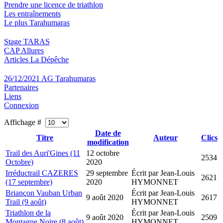
Prendre une licence de triathlon
Les entraînements
Le plus Tarahumaras
Stage TARAS
CAP Allures
Articles La Dépêche
26/12/2021 AG Tarahumaras
Partenaires
Liens
Connexion
Affichage #
Date de
Titre
Auteur
Clics
modification
Trail des Auri'Gines (11
12 octobre
2534
Octobre)
2020
Irréductrail CAZERES
29 septembre
Écrit par Jean-Louis
2621
(17 septembre)
2020
HYMONNET
Briançon Vauban Urban
Écrit par Jean-Louis
9 août 2020
2617
Trail (9 août)
HYMONNET
Triathlon de la
Écrit par Jean-Louis
9 août 2020
2509
Montagne Noire (8 août)
HYMONNET