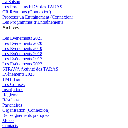
La Saison
Les Prochains RDV des TARAS
CR Réunions (Connexion)
Proposer un Entrainement (Connexion)
Les Programmes d’Entraînements
Archives
Les Evènements 2021
Les Evènements 2020
Les Evènements 2019
Les Evènements 2018
Les Evènements 2017
Les Evènements 2022
STRAVA Activité des TARAS
Evènements 2023
TMT Trail
Les Courses
Inscriptions
Règlement
Résultats
Partenaires
Organisation (Connexion)
Renseignements pratiques
Météo
Contacts