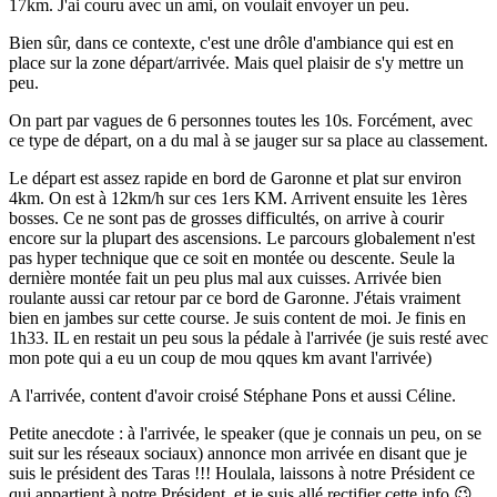
17km. J'ai couru avec un ami, on voulait envoyer un peu.
Bien sûr, dans ce contexte, c'est une drôle d'ambiance qui est en
place sur la zone départ/arrivée. Mais quel plaisir de s'y mettre un
peu.
On part par vagues de 6 personnes toutes les 10s. Forcément, avec
ce type de départ, on a du mal à se jauger sur sa place au classement.
Le départ est assez rapide en bord de Garonne et plat sur environ
4km. On est à 12km/h sur ces 1ers KM. Arrivent ensuite les 1ères
bosses. Ce ne sont pas de grosses difficultés, on arrive à courir
encore sur la plupart des ascensions. Le parcours globalement n'est
pas hyper technique que ce soit en montée ou descente. Seule la
dernière montée fait un peu plus mal aux cuisses. Arrivée bien
roulante aussi car retour par ce bord de Garonne. J'étais vraiment
bien en jambes sur cette course. Je suis content de moi. Je finis en
1h33. IL en restait un peu sous la pédale à l'arrivée (je suis resté avec
mon pote qui a eu un coup de mou qques km avant l'arrivée)
A l'arrivée, content d'avoir croisé Stéphane Pons et aussi Céline.
Petite anecdote : à l'arrivée, le speaker (que je connais un peu, on se
suit sur les réseaux sociaux) annonce mon arrivée en disant que je
suis le président des Taras !!! Houlala, laissons à notre Président ce
qui appartient à notre Président, et je suis allé rectifier cette info 😉