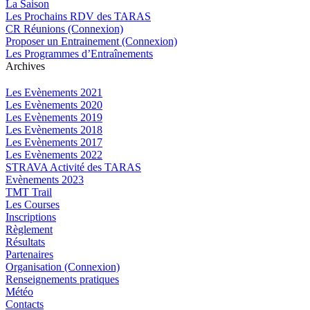
La Saison
Les Prochains RDV des TARAS
CR Réunions (Connexion)
Proposer un Entrainement (Connexion)
Les Programmes d’Entraînements
Archives
Les Evènements 2021
Les Evènements 2020
Les Evènements 2019
Les Evènements 2018
Les Evènements 2017
Les Evènements 2022
STRAVA Activité des TARAS
Evènements 2023
TMT Trail
Les Courses
Inscriptions
Règlement
Résultats
Partenaires
Organisation (Connexion)
Renseignements pratiques
Météo
Contacts