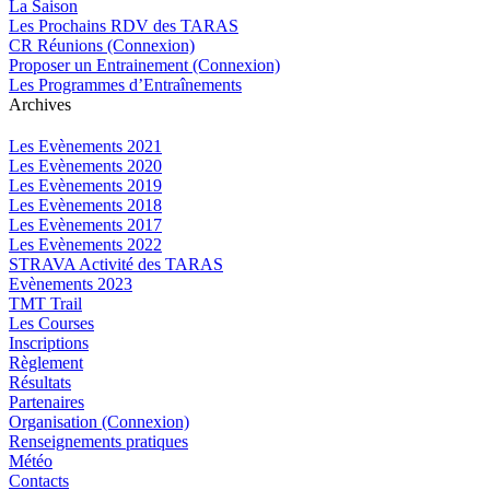
La Saison
Les Prochains RDV des TARAS
CR Réunions (Connexion)
Proposer un Entrainement (Connexion)
Les Programmes d’Entraînements
Archives
Les Evènements 2021
Les Evènements 2020
Les Evènements 2019
Les Evènements 2018
Les Evènements 2017
Les Evènements 2022
STRAVA Activité des TARAS
Evènements 2023
TMT Trail
Les Courses
Inscriptions
Règlement
Résultats
Partenaires
Organisation (Connexion)
Renseignements pratiques
Météo
Contacts