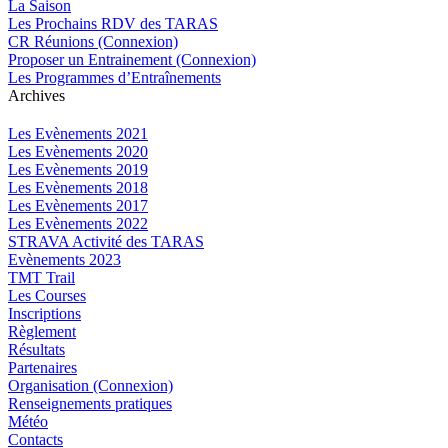
La Saison
Les Prochains RDV des TARAS
CR Réunions (Connexion)
Proposer un Entrainement (Connexion)
Les Programmes d’Entraînements
Archives
Les Evènements 2021
Les Evènements 2020
Les Evènements 2019
Les Evènements 2018
Les Evènements 2017
Les Evènements 2022
STRAVA Activité des TARAS
Evènements 2023
TMT Trail
Les Courses
Inscriptions
Règlement
Résultats
Partenaires
Organisation (Connexion)
Renseignements pratiques
Météo
Contacts