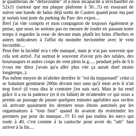
je qualifierais de "défavorable" et à mon incapacité à m'échauffer en
52x11 (surtout que ma plaque plafonne à 50...!!) en essayant de
suivre une bande de fadas déjà sortis de Castres quand pour ma part
je sortais tout juste du parking du Parc des expos....
Bref j'ai vite compris et mon compagnon de toujours également je
pense, que nous ne serions pas en mesure de rouler en passant notre
temps à regarder la roue de devant mais plutôt les brins d'herbes et
autres indicateurs à l'affut du moindre hectomètre avec le vent
favorable....
Peut être la lucidité m'a t elle manqué, mais je n'ai pas souvenir que
cela soit arrivé. J'ai surtout le souvenir d'avoir pris des rafales, des
bourrasques et autres coups de vent plein la g..... pendant près de 6 h
(vous me direz j'avais qu'a aller plus vite ça aurait duré moins
longtemps..).
Pas même moyen de m'abriter derrière le "roi du traquenard" celui ci
se baladant gentiment 200m devant moi sans qu'à mon avis il n'ait
trop forcé (il vous dira le contraire j'en suis sur). Mais je lui rend
grâce il a eu la patience (et il en fallait) de m'attendre ce qui nous a
permis au passage de passer quelques minutes agréables aux ravitos
où arrivant quasiment les derniers nous étions autorisés par les
organisateurs à "tout finir" quand ils avaient du restreindre les
premiers par peur du manque...!!! Et oui pas malins les mecs qui
roule à 40, c'est comme à la cantoche pour avoir du "rab" faut
arriver à la fin....