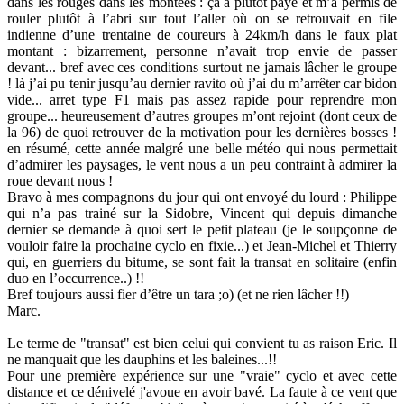
dans les rouges dans les montées : ça a plutôt payé et m’a permis de
rouler plutôt à l’abri sur tout l’aller où on se retrouvait en file
indienne d’une trentaine de coureurs à 24km/h dans le faux plat
montant : bizarrement, personne n’avait trop envie de passer
devant... bref avec ces conditions surtout ne jamais lâcher le groupe
! là j’ai pu tenir jusqu’au dernier ravito où j’ai du m’arrêter car bidon
vide... arret type F1 mais pas assez rapide pour reprendre mon
groupe... heureusement d’autres groupes m’ont rejoint (dont ceux de
la 96) de quoi retrouver de la motivation pour les dernières bosses !
en résumé, cette année malgré une belle météo qui nous permettait
d’admirer les paysages, le vent nous a un peu contraint à admirer la
roue devant nous !
Bravo à mes compagnons du jour qui ont envoyé du lourd : Philippe
qui n’a pas trainé sur la Sidobre, Vincent qui depuis dimanche
dernier se demande à quoi sert le petit plateau (je le soupçonne de
vouloir faire la prochaine cyclo en fixie...) et Jean-Michel et Thierry
qui, en guerriers du bitume, se sont fait la transat en solitaire (enfin
duo en l’occurrence..) !!
Bref toujours aussi fier d’être un tara ;o) (et ne rien lâcher !!)
Marc.
Le terme de "transat" est bien celui qui convient tu as raison Eric. Il
ne manquait que les dauphins et les baleines...!!
Pour une première expérience sur une "vraie" cyclo et avec cette
distance et ce dénivelé j'avoue en avoir bavé. La faute à ce vent que