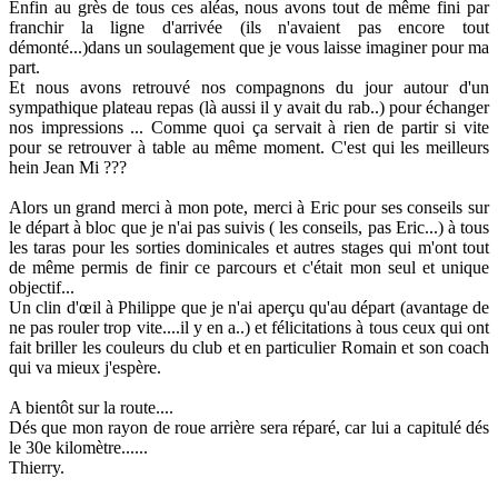
Enfin au grès de tous ces aléas, nous avons tout de même fini par
franchir la ligne d'arrivée (ils n'avaient pas encore tout
démonté...)dans un soulagement que je vous laisse imaginer pour ma
part.
Et nous avons retrouvé nos compagnons du jour autour d'un
sympathique plateau repas (là aussi il y avait du rab..) pour échanger
nos impressions ... Comme quoi ça servait à rien de partir si vite
pour se retrouver à table au même moment. C'est qui les meilleurs
hein Jean Mi ???
Alors un grand merci à mon pote, merci à Eric pour ses conseils sur
le départ à bloc que je n'ai pas suivis ( les conseils, pas Eric...) à tous
les taras pour les sorties dominicales et autres stages qui m'ont tout
de même permis de finir ce parcours et c'était mon seul et unique
objectif...
Un clin d'œil à Philippe que je n'ai aperçu qu'au départ (avantage de
ne pas rouler trop vite....il y en a..) et félicitations à tous ceux qui ont
fait briller les couleurs du club et en particulier Romain et son coach
qui va mieux j'espère.
A bientôt sur la route....
Dés que mon rayon de roue arrière sera réparé, car lui a capitulé dés
le 30e kilomètre......
Thierry.