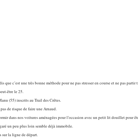
s que c’est une très bonne méthode pour ne pas stresser en course et ne pas partir t
eut-être le 25.
anu (55) inscrits au Trail des Crêtes.
, pas de risque de faire une Arnaud.
dormir dans nos voitures aménagées pour l’occasion avec un petit lit douillet pour êtr
c garé un peu plus loin semble déjà immobile.
 sur la ligne de départ.