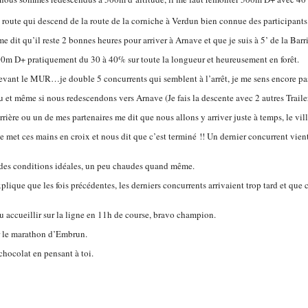
 route qui descend de la route de la corniche à Verdun bien connue des participants 
 dit qu’il reste 2 bonnes heures pour arriver à Arnave et que je suis à 5’ de la Barr
00m D+ pratiquement du 30 à 40% sur toute la longueur et heureusement en forêt.
devant le MUR…je double 5 concurrents qui semblent à l’arrêt, je me sens encore pa
et même si nous redescendons vers Arnave (Je fais la descente avec 2 autres Trailers 
rière ou un de mes partenaires me dit que nous allons y arriver juste à temps, le vil
et ces mains en croix et nous dit que c’est terminé !! Un dernier concurrent vient de q
dans des conditions idéales, un peu chaudes quand même.
que que les fois précédentes, les derniers concurrents arrivaient trop tard et que 
pu accueillir sur la ligne en 11h de course, bravo champion.
r le marathon d’Embrun.
chocolat en pensant à toi.