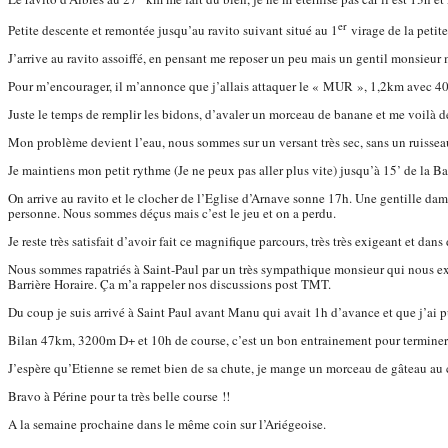
er
Petite descente et remontée jusqu’au ravito suivant situé au 1
virage de la petite
J’arrive au ravito assoiffé, en pensant me reposer un peu mais un gentil monsieur me
Pour m’encourager, il m’annonce que j’allais attaquer le « MUR », 1,2km avec 4
Juste le temps de remplir les bidons, d’avaler un morceau de banane et me voilà 
Mon problème devient l’eau, nous sommes sur un versant très sec, sans un ruisseau 
Je maintiens mon petit rythme (Je ne peux pas aller plus vite) jusqu’à 15’ de la Bar
On arrive au ravito et le clocher de l’Eglise d’Arnave sonne 17h. Une gentille dame m
personne. Nous sommes déçus mais c’est le jeu et on a perdu.
Je reste très satisfait d’avoir fait ce magnifique parcours, très très exigeant et 
Nous sommes rapatriés à Saint-Paul par un très sympathique monsieur qui nous expli
Barrière Horaire. Ça m’a rappeler nos discussions post TMT.
Du coup je suis arrivé à Saint Paul avant Manu qui avait 1h d’avance et que j’ai 
Bilan 47km, 3200m D+ et 10h de course, c’est un bon entrainement pour termine
J’espère qu’Etienne se remet bien de sa chute, je mange un morceau de gâteau au 
Bravo à Périne pour ta très belle course !!
A la semaine prochaine dans le même coin sur l’Ariégeoise.