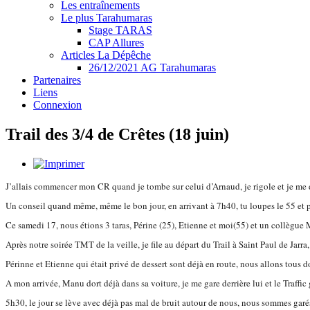
Les entraînements
Le plus Tarahumaras
Stage TARAS
CAP Allures
Articles La Dépêche
26/12/2021 AG Tarahumaras
Partenaires
Liens
Connexion
Trail des 3/4 de Crêtes (18 juin)
J’allais commencer mon CR quand je tombe sur celui d’Arnaud, je rigole et je me di
Un conseil quand même, même le bon jour, en arrivant à 7h40, tu loupes le 55 et p
Ce samedi 17, nous étions 3 taras, Périne (25), Etienne et moi(55) et un collègue M
Après notre soirée TMT de la veille, je file au départ du Trail à Saint Paul de Jarra
Périnne et Etienne qui était privé de dessert sont déjà en route, nous allons tous 
A mon arrivée, Manu dort déjà dans sa voiture, je me gare derrière lui et le Traffi
5h30, le jour se lève avec déjà pas mal de bruit autour de nous, nous sommes garés