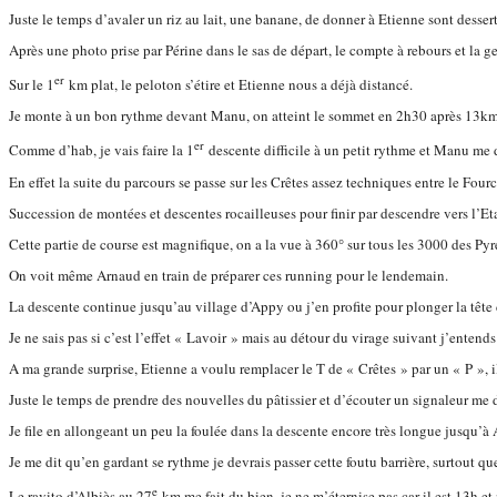
Juste le temps d’avaler un riz au lait, une banane, de donner à Etienne sont dessert 
Après une photo prise par Périne dans le sas de départ, le compte à rebours et la 
er
Sur le 1
km plat, le peloton s’étire et Etienne nous a déjà distancé.
Je monte à un bon rythme devant Manu, on atteint le sommet en 2h30 après 13km 
er
Comme d’hab, je vais faire la 1
descente difficile à un petit rythme et Manu me d
En effet la suite du parcours se passe sur les Crêtes assez techniques entre le Fourc
Succession de montées et descentes rocailleuses pour finir par descendre vers l’E
Cette partie de course est magnifique, on a la vue à 360° sur tous les 3000 des Py
On voit même Arnaud en train de préparer ces running pour le lendemain.
La descente continue jusqu’au village d’Appy ou j’en profite pour plonger la tête 
Je ne sais pas si c’est l’effet « Lavoir » mais au détour du virage suivant j’entend
A ma grande surprise, Etienne a voulu remplacer le T de « Crêtes » par un « P », il a
Juste le temps de prendre des nouvelles du pâtissier et d’écouter un signaleur me d
Je file en allongeant un peu la foulée dans la descente encore très longue jusqu’à 
Je me dit qu’en gardant se rythme je devrais passer cette foutu barrière, surtout que
e
Le ravito d’Albiès au 27
km me fait du bien, je ne m’éternise pas car il est 13h