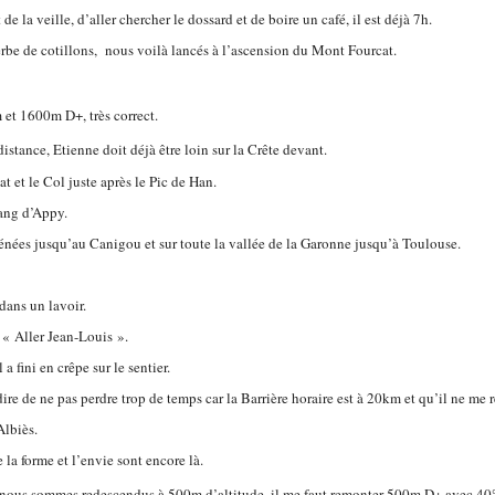
de la veille, d’aller chercher le dossard et de boire un café, il est déjà 7h.
gerbe de cotillons, nous voilà lancés à l’ascension du Mont Fourcat.
et 1600m D+, très correct.
istance, Etienne doit déjà être loin sur la Crête devant.
at et le Col juste après le Pic de Han.
tang d’Appy.
rénées jusqu’au Canigou et sur toute la vallée de la Garonne jusqu’à Toulouse.
dans un lavoir.
s « Aller Jean-Louis ».
 fini en crêpe sur le sentier.
ire de ne pas perdre trop de temps car la Barrière horaire est à 20km et qu’il ne me r
Albiès.
 la forme et l’envie sont encore là.
 et nous sommes redescendus à 500m d’altitude, il me faut remonter 500m D+ avec 40