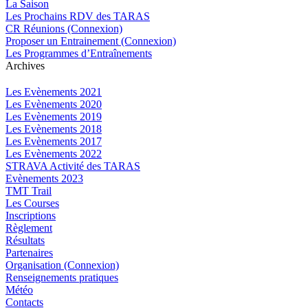
La Saison
Les Prochains RDV des TARAS
CR Réunions (Connexion)
Proposer un Entrainement (Connexion)
Les Programmes d’Entraînements
Archives
Les Evènements 2021
Les Evènements 2020
Les Evènements 2019
Les Evènements 2018
Les Evènements 2017
Les Evènements 2022
STRAVA Activité des TARAS
Evènements 2023
TMT Trail
Les Courses
Inscriptions
Règlement
Résultats
Partenaires
Organisation (Connexion)
Renseignements pratiques
Météo
Contacts