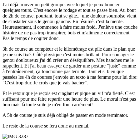
J'ai déjà trouver un petit groupe avec lequel je peux boucler
quelques tours. C'est encore le rodage et tout se passe bien. Au bout
de 2h de course, pourtant, tout se gâte... une douleur sournoise vient
de s'installer sous le genou gauche. En résumé: c'est la merde.
Heureusement, il commence à faire moins froid. J'enlève une couche
histoire de ne pas trop transpirer, bois et m'alimente correctement.
Pas le temps de cogiter donc.
3h de course au compteur et le kilométrage est pile dans le plan que
je me suis fixé. Côté physique c'est moins brillant. Pour soulager le
genou douloureux j'ai dû créer un déséquilibre. Mes hanches me le
rappellent. Et j'ai beau essayer de garder une posture "juste" comme
à l'entraînement, ça fonctionne pas terrible. Tant et si bien que
passées les 4h de courses j'envoie un texto à ma femme pour lui dire:
"C'est trop dur. Je crois que je vais bacher".
Et le retour que je reçois est cinglant et pique au vif m'a fierté. C'est
suffisant pour me faire repartir une heure de plus. Le moral n'est pas
bon mais là toute suite je m'en fout carrément!
A 5h de course je suis déjà obligé de passer en mode terminator.
Le reste de la course se fera donc au mental.