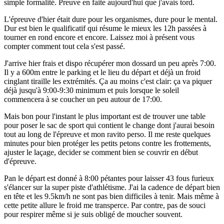
simple formalité. Preuve en faite aujourd'hui que j'avais tord.
L'épreuve d'hier était dure pour les organismes, dure pour le mental.
Dur est bien le qualificatif qui résume le mieux les 12h passées à
tourner en rond encore et encore. Laissez moi à présent vous
compter comment tout cela s'est passé.
J'arrive hier frais et dispo récupérer mon dossard un peu après 7:00.
Il y a 600m entre le parking et le lieu du départ et déjà un froid
cinglant tiraille les extrémités. Ça au moins c'est clair: ça va piquer
déjà jusqu'à 9:00-9:30 minimum et puis lorsque le soleil
commencera à se coucher un peu autour de 17:00.
Mais bon pour l'instant le plus important est de trouver une table
pour poser le sac de sport qui contient le change dont j'aurai besoin
tout au long de l'épreuve et mon ravito perso. Il me reste quelques
minutes pour bien protéger les petits petons contre les frottements,
ajuster le laçage, decider se comment bien se couvrir en début
d'épreuve.
Pan le départ est donné à 8:00 pétantes pour laisser 43 fous furieux
s'élancer sur la super piste d'athlétisme. J'ai la cadence de départ bien
en tête et les 9.5km/h ne sont pas bien difficiles à tenir. Mais même à
cette petite allure le froid me transperce. Par contre, pas de souci
pour respirer même si je suis obligé de moucher souvent.