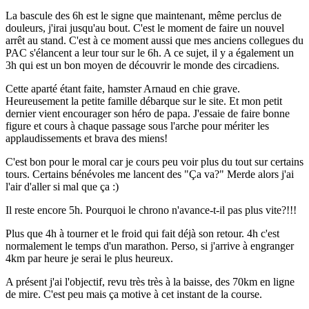
La bascule des 6h est le signe que maintenant, même perclus de
douleurs, j'irai jusqu'au bout. C'est le moment de faire un nouvel
arrêt au stand. C'est à ce moment aussi que mes anciens collegues du
PAC s'élancent a leur tour sur le 6h. A ce sujet, il y a également un
3h qui est un bon moyen de découvrir le monde des circadiens.
Cette aparté étant faite, hamster Arnaud en chie grave.
Heureusement la petite famille débarque sur le site. Et mon petit
dernier vient encourager son héro de papa. J'essaie de faire bonne
figure et cours à chaque passage sous l'arche pour mériter les
applaudissements et brava des miens!
C'est bon pour le moral car je cours peu voir plus du tout sur certains
tours. Certains bénévoles me lancent des "Ça va?" Merde alors j'ai
l'air d'aller si mal que ça :)
Il reste encore 5h. Pourquoi le chrono n'avance-t-il pas plus vite?!!!
Plus que 4h à tourner et le froid qui fait déjà son retour. 4h c'est
normalement le temps d'un marathon. Perso, si j'arrive à engranger
4km par heure je serai le plus heureux.
A présent j'ai l'objectif, revu très très à la baisse, des 70km en ligne
de mire. C'est peu mais ça motive à cet instant de la course.