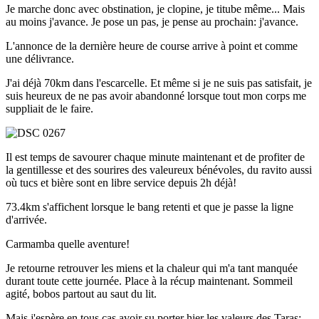
Je marche donc avec obstination, je clopine, je titube même... Mais
au moins j'avance. Je pose un pas, je pense au prochain: j'avance.
L'annonce de la dernière heure de course arrive à point et comme
une délivrance.
J'ai déjà 70km dans l'escarcelle. Et même si je ne suis pas satisfait, je
suis heureux de ne pas avoir abandonné lorsque tout mon corps me
suppliait de le faire.
Il est temps de savourer chaque minute maintenant et de profiter de
la gentillesse et des sourires des valeureux bénévoles, du ravito aussi
où tucs et bière sont en libre service depuis 2h déjà!
73.4km s'affichent lorsque le bang retenti et que je passe la ligne
d'arrivée.
Carmamba quelle aventure!
Je retourne retrouver les miens et la chaleur qui m'a tant manquée
durant toute cette journée. Place à la récup maintenant. Sommeil
agité, bobos partout au saut du lit.
Mais j'espère en tous cas avoir su porter hier les valeurs des Taras: