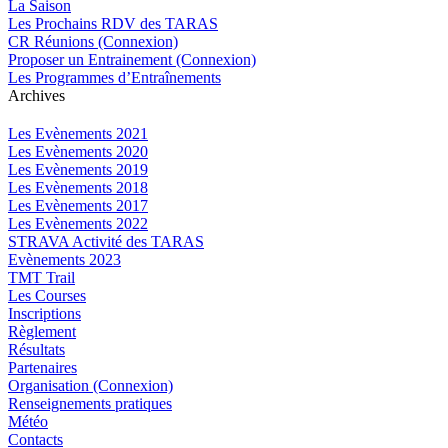
La Saison
Les Prochains RDV des TARAS
CR Réunions (Connexion)
Proposer un Entrainement (Connexion)
Les Programmes d’Entraînements
Archives
Les Evènements 2021
Les Evènements 2020
Les Evènements 2019
Les Evènements 2018
Les Evènements 2017
Les Evènements 2022
STRAVA Activité des TARAS
Evènements 2023
TMT Trail
Les Courses
Inscriptions
Règlement
Résultats
Partenaires
Organisation (Connexion)
Renseignements pratiques
Météo
Contacts