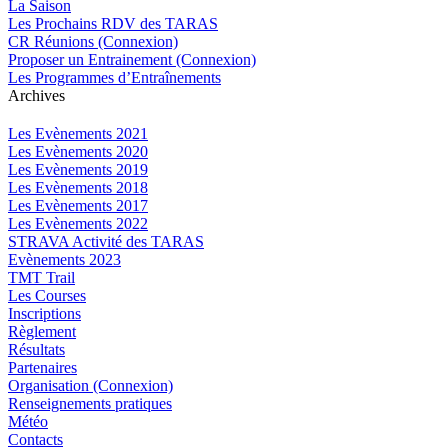
La Saison
Les Prochains RDV des TARAS
CR Réunions (Connexion)
Proposer un Entrainement (Connexion)
Les Programmes d’Entraînements
Archives
Les Evènements 2021
Les Evènements 2020
Les Evènements 2019
Les Evènements 2018
Les Evènements 2017
Les Evènements 2022
STRAVA Activité des TARAS
Evènements 2023
TMT Trail
Les Courses
Inscriptions
Règlement
Résultats
Partenaires
Organisation (Connexion)
Renseignements pratiques
Météo
Contacts