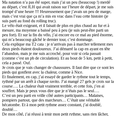
Ma natation n’a pas été super, mais j’ai un peu (beaucoup !) merdé
au départ, c’est JLH qui avait raison sur l’heure de départ, je me suis
trompé d’une heure !!! Heureusement que j’avais un peu de marge,
mais c’est vrai que ça m’a mis en vrac dans l’eau cette histoire (je
suis parti au fond du rolling truc).
Le vélo était exigeant, et il faisait de plus en plus chaud au fur et à
mesure, ma moyenne a baissé peu à peu (je suis peut-être parti un
peu fort). Et sur la fin du vélo, j’ai encore eu ce mal au pied énorme,
qui m’a beaucoup gâché le dernier tour, c’est dommage.
Cela explique ma T2 cata : je n’arrivais pas à marcher tellement mes
deux pieds étaient douloureux. J’ai démarré la cap en ayant en tête
l’abandon, mais je me suis accroché, pour voir si cela passait
(comme c’est un pb de circulation). Et au bout de 5 km, petit à petit,
cela a passé. Ouf.
Je crois que je vais changer de chaussures. Il faut dire que ce sont les
pieds qui gonflent avec la chaleur, comme à Nice.
Et finalement, en cap, j’ai essayé de garder le rythme tout le temps,
rythmé par un arrêt à chaque ravito. J’ai mangé 27 gels je crois sur la
course…. La chaleur était vraiment terrible, et cette fois, j’en ai
souffert. Mais je peux vous dire que je n’étais pas le seul….
C’est un peu parti en vrille côté autres participants… Malaises,
pompiers partout, que des marcheurs… C’était une véritable
hécatombe. Et à mon petit rythme assez constant, j’ai doublé,
doublé…
De mon côté, j’ai réussi à tenir mon petit rythme, sans rien lâcher,