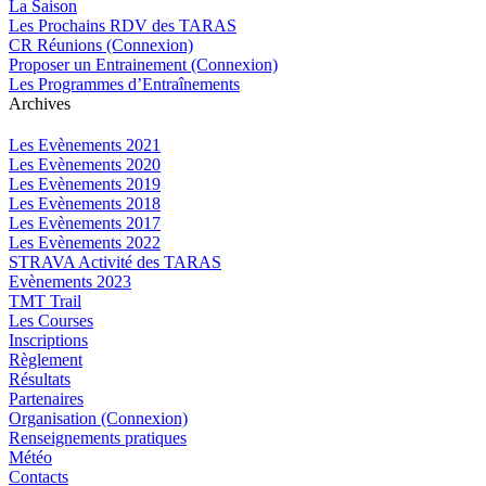
La Saison
Les Prochains RDV des TARAS
CR Réunions (Connexion)
Proposer un Entrainement (Connexion)
Les Programmes d’Entraînements
Archives
Les Evènements 2021
Les Evènements 2020
Les Evènements 2019
Les Evènements 2018
Les Evènements 2017
Les Evènements 2022
STRAVA Activité des TARAS
Evènements 2023
TMT Trail
Les Courses
Inscriptions
Règlement
Résultats
Partenaires
Organisation (Connexion)
Renseignements pratiques
Météo
Contacts