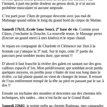
l’instant, à part ma petite douleur au genou droit, je n’ai aucun
problème musculaire ni aucune ampoule.
C’est parti pour 15km de presque descente avec pas mal de
Mafatage quand même le long du grand bord du cirque de Mafate.
e
Samedi 17h31, Ecole Sans Souci, 2
base de vie
. Comme pour
Cilaos, j’enchaine la Douche, La nouvelle tenue, le Massage perso
(Encore un grand merci à mes kinées) et le repas chaud.
Je repars en compagnie de Charlotte et Clémence sur 1km à la
e
e
frontale car j’attaque la 3
nuit. Sur le topo, cette 3
partie du
parcours peut sembler moins dure, que nenni !!
D’abord il faut franchir la rivière des galets en sautant sur des gros
cailloux espacés d’1m. Mon prédécesseur, qui semblait avoir perdu
quelques moyens, en profite pour s‘étaler de tout son long dans la
rivière, ca fait plaisir quand on vient de changer de tenue. Il ressort
de l’eau entièrement trempé de la tête au pied en passant par le sac à
dos !!
Ensuite on enchaine des montées et descentes sur des chemins très
techniques, très raides…rien n’est facile sur le Grand Raid.
Samedi 22h02
, je pointe enfin au chemin Ratineau, mes camarades