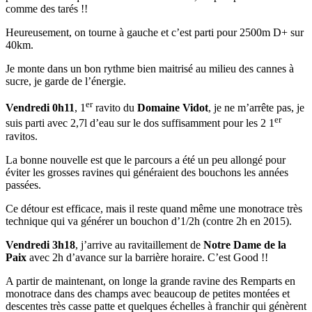
comme des tarés !!
Heureusement, on tourne à gauche et c’est parti pour 2500m D+ sur
40km.
Je monte dans un bon rythme bien maitrisé au milieu des cannes à
sucre, je garde de l’énergie.
er
Vendredi 0h11
, 1
ravito du
Domaine Vidot
, je ne m’arrête pas, je
er
suis parti avec 2,7l d’eau sur le dos suffisamment pour les 2 1
ravitos.
La bonne nouvelle est que le parcours a été un peu allongé pour
éviter les grosses ravines qui généraient des bouchons les années
passées.
Ce détour est efficace, mais il reste quand même une monotrace très
technique qui va générer un bouchon d’1/2h (contre 2h en 2015).
Vendredi 3h18
, j’arrive au ravitaillement de
Notre Dame de la
Paix
avec 2h d’avance sur la barrière horaire. C’est Good !!
A partir de maintenant, on longe la grande ravine des Remparts en
monotrace dans des champs avec beaucoup de petites montées et
descentes très casse patte et quelques échelles à franchir qui génèrent