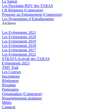
La Saison
Les Prochains RDV des TARAS
CR Réunions (Connexion)
Proposer un Entrainement (Connexion)
Les Programmes d’Entraînements
Archives
Les Evènements 2021
Les Evènements 2020
Les Evènements 2019
Les Evènements 2018
Les Evènements 2017
Les Evènements 2022
STRAVA Activité des TARAS
Evènements 2023
TMT Trail
Les Courses
Inscriptions
Règlement
Résultats
Partenaires
Organisation (Connexion)
Renseignements pratiques
Météo
Contacts