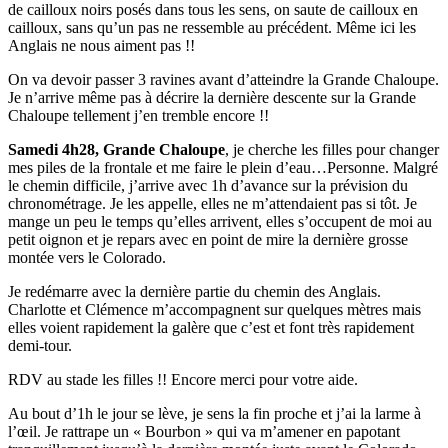
de cailloux noirs posés dans tous les sens, on saute de cailloux en
cailloux, sans qu’un pas ne ressemble au précédent. Même ici les
Anglais ne nous aiment pas !!
On va devoir passer 3 ravines avant d’atteindre la Grande Chaloupe.
Je n’arrive même pas à décrire la dernière descente sur la Grande
Chaloupe tellement j’en tremble encore !!
Samedi 4h28, Grande Chaloupe
, je cherche les filles pour changer
mes piles de la frontale et me faire le plein d’eau…Personne. Malgré
le chemin difficile, j’arrive avec 1h d’avance sur la prévision du
chronométrage. Je les appelle, elles ne m’attendaient pas si tôt. Je
mange un peu le temps qu’elles arrivent, elles s’occupent de moi au
petit oignon et je repars avec en point de mire la dernière grosse
montée vers le Colorado.
Je redémarre avec la dernière partie du chemin des Anglais.
Charlotte et Clémence m’accompagnent sur quelques mètres mais
elles voient rapidement la galère que c’est et font très rapidement
demi-tour.
RDV au stade les filles !! Encore merci pour votre aide.
Au bout d’1h le jour se lève, je sens la fin proche et j’ai la larme à
l’œil. Je rattrape un « Bourbon » qui va m’amener en papotant