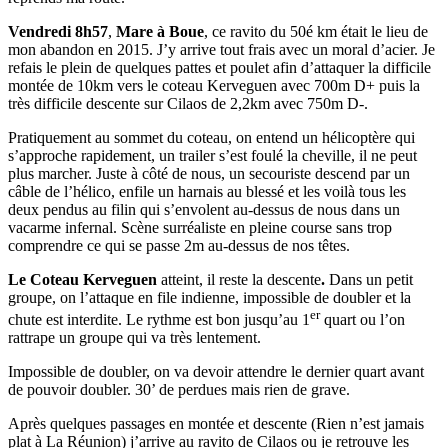
Vendredi 8h57
,
Mare à Boue
, ce ravito du 50é km était le lieu de
mon abandon en 2015. J’y arrive tout frais avec un moral d’acier. Je
refais le plein de quelques pattes et poulet afin d’attaquer la difficile
montée de 10km vers le coteau Kerveguen avec 700m D+ puis la
très difficile descente sur Cilaos de 2,2km avec 750m D-.
Pratiquement au sommet du coteau, on entend un hélicoptère qui
s’approche rapidement, un trailer s’est foulé la cheville, il ne peut
plus marcher. Juste à côté de nous, un secouriste descend par un
câble de l’hélico, enfile un harnais au blessé et les voilà tous les
deux pendus au filin qui s’envolent au-dessus de nous dans un
vacarme infernal. Scène surréaliste en pleine course sans trop
comprendre ce qui se passe 2m au-dessus de nos têtes.
Le Coteau Kerveguen
atteint, il reste la descente
.
Dans un petit
groupe, on l’attaque en file indienne, impossible de doubler et la
er
chute est interdite. Le rythme est bon jusqu’au 1
quart ou l’on
rattrape un groupe qui va très lentement.
Impossible de doubler, on va devoir attendre le dernier quart avant
de pouvoir doubler. 30’ de perdues mais rien de grave.
Après quelques passages en montée et descente (Rien n’est jamais
plat à La Réunion) j’arrive au ravito de Cilaos ou je retrouve les