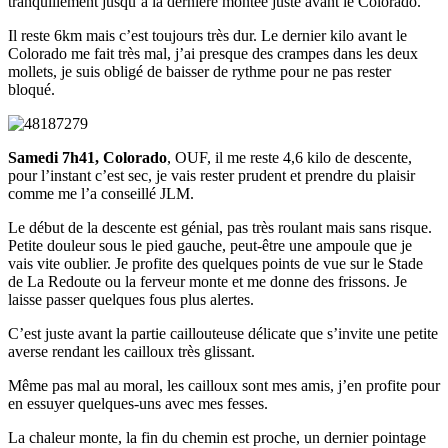
tranquillement jusqu’à la dernière montée juste avant le Colorado.
Il reste 6km mais c’est toujours très dur. Le dernier kilo avant le
Colorado me fait très mal, j’ai presque des crampes dans les deux
mollets, je suis obligé de baisser de rythme pour ne pas rester
bloqué.
Samedi 7h41, Colorado
, OUF, il me reste 4,6 kilo de descente,
pour l’instant c’est sec, je vais rester prudent et prendre du plaisir
comme me l’a conseillé JLM.
Le début de la descente est génial, pas très roulant mais sans risque.
Petite douleur sous le pied gauche, peut-être une ampoule que je
vais vite oublier. Je profite des quelques points de vue sur le Stade
de La Redoute ou la ferveur monte et me donne des frissons. Je
laisse passer quelques fous plus alertes.
C’est juste avant la partie caillouteuse délicate que s’invite une petite
averse rendant les cailloux très glissant.
Même pas mal au moral, les cailloux sont mes amis, j’en profite pour
en essuyer quelques-uns avec mes fesses.
La chaleur monte, la fin du chemin est proche, un dernier pointage