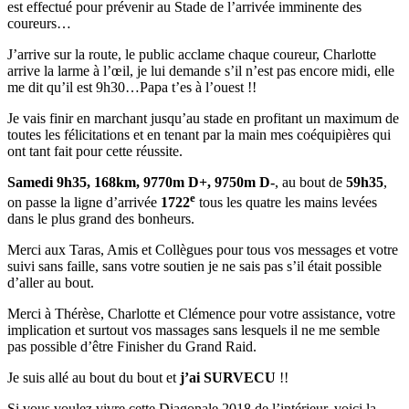
est effectué pour prévenir au Stade de l’arrivée imminente des
coureurs…
J’arrive sur la route, le public acclame chaque coureur, Charlotte
arrive la larme à l’œil, je lui demande s’il n’est pas encore midi, elle
me dit qu’il est 9h30…Papa t’es à l’ouest !!
Je vais finir en marchant jusqu’au stade en profitant un maximum de
toutes les félicitations et en tenant par la main mes coéquipières qui
ont tant fait pour cette réussite.
Samedi 9h35, 168km, 9770m D+, 9750m D-
, au bout de
59h35
,
e
on passe la ligne d’arrivée
1722
tous les quatre les mains levées
dans le plus grand des bonheurs.
Merci aux Taras, Amis et Collègues pour tous vos messages et votre
suivi sans faille, sans votre soutien je ne sais pas s’il était possible
d’aller au bout.
Merci à Thérèse, Charlotte et Clémence pour votre assistance, votre
implication et surtout vos massages sans lesquels il ne me semble
pas possible d’être Finisher du Grand Raid.
Je suis allé au bout du bout et
j’ai SURVECU
!!
Si vous voulez vivre cette Diagonale 2018 de l’intérieur, voici la