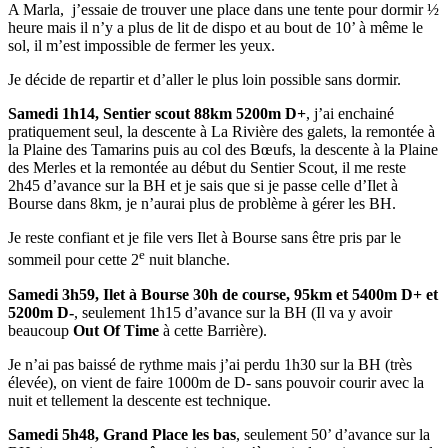
A Marla, j’essaie de trouver une place dans une tente pour dormir ½
heure mais il n’y a plus de lit de dispo et au bout de 10’ à même le
sol, il m’est impossible de fermer les yeux.
Je décide de repartir et d’aller le plus loin possible sans dormir.
Samedi 1h14, Sentier scout 88km 5200m D+
, j’ai enchainé
pratiquement seul, la descente à La Rivière des galets, la remontée à
la Plaine des Tamarins puis au col des Bœufs, la descente à la Plaine
des Merles et la remontée au début du Sentier Scout, il me reste
2h45 d’avance sur la BH et je sais que si je passe celle d’Ilet à
Bourse dans 8km, je n’aurai plus de problème à gérer les BH.
Je reste confiant et je file vers Ilet à Bourse sans être pris par le
e
sommeil pour cette 2
nuit blanche.
Samedi 3h59, Ilet à Bourse
30h de course, 95km et 5400m D+ et
5200m D-
, seulement 1h15 d’avance sur la BH (Il va y avoir
beaucoup
Out Of Time
à cette Barrière).
Je n’ai pas baissé de rythme mais j’ai perdu 1h30 sur la BH (très
élevée), on vient de faire 1000m de D- sans pouvoir courir avec la
nuit et tellement la descente est technique.
Samedi 5h48, Grand Place les bas
, seulement 50’ d’avance sur la