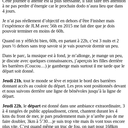
Cette journée d’attente est la plus stressante, il faut faire très attention
à ne pas perdre d’énergie car le prochain dodo n’aura lieu que dans
4 jours.
Je n’ai pas réellement d’objectif en dehors d’être Finisher mais
l’expérience de JLM avec 56h en 2015 me fait dire que je dois
pouvoir terminer en moins de 60h.
Quand on y réfléchi bien, 60h, en partant à 22h, c’est 3 nuits et 2
jours ½ dehors sans trop savoir si je vais pourvoir dormir un peu.
Dans le parc, la musique est à fond, je m’allonge, je mange un peu,
je discute avec quelques connaissances, j’aperçois les filles derrière
les barrières (Coucou…) je gamberge mais surtout il me tarde que le
départ soit donné.
Jeudi 21h
, tout le monde se lève et rejoint le bord des barrières
donnant accès au couloir du départ. Les pros sont positionnés devant
et nous suivons derrière une ligne de bénévoles jusqu’à la ligne de
départ.
Jeudi 22h
, le
départ
est donné dans une ambiance extraordinaire, 3
à 4 rangées de public applaudissent, crient, chantent durant les 4
kms du front de mer, je pars prudemment mais je n’arrête pas de me
faire doubler, 3km à 5’30…je suis trop vite mais ils vont tous encore
plus vite. C’est quand même un truc de fou, on part pour 168km