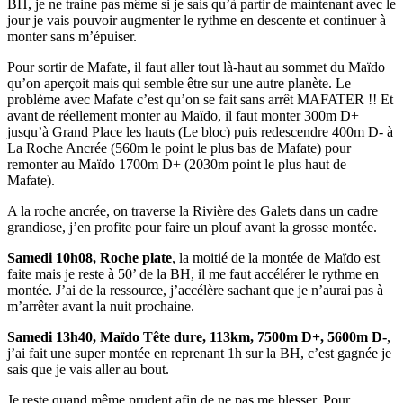
BH, je ne traine pas même si je sais qu’à partir de maintenant avec le
jour je vais pouvoir augmenter le rythme en descente et continuer à
monter sans m’épuiser.
Pour sortir de Mafate, il faut aller tout là-haut au sommet du Maïdo
qu’on aperçoit mais qui semble être sur une autre planète. Le
problème avec Mafate c’est qu’on se fait sans arrêt MAFATER !! Et
avant de réellement monter au Maïdo, il faut monter 300m D+
jusqu’à Grand Place les hauts (Le bloc) puis redescendre 400m D- à
La Roche Ancrée (560m le point le plus bas de Mafate) pour
remonter au Maïdo 1700m D+ (2030m point le plus haut de
Mafate).
A la roche ancrée, on traverse la Rivière des Galets dans un cadre
grandiose, j’en profite pour faire un plouf avant la grosse montée.
Samedi 10h08, Roche plate
, la moitié de la montée de Maïdo est
faite mais je reste à 50’ de la BH, il me faut accélérer le rythme en
montée. J’ai de la ressource, j’accélère sachant que je n’aurai pas à
m’arrêter avant la nuit prochaine.
Samedi 13h40, Maïdo Tête dure, 113km, 7500m D+, 5600m D-
,
j’ai fait une super montée en reprenant 1h sur la BH, c’est gagnée je
sais que je vais aller au bout.
Je reste quand même prudent afin de ne pas me blesser. Pour