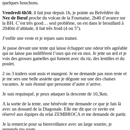
quelques bouchons.
Vendredi 6h50
, il fait jour depuis 1h, je pointe au Belvédère du
Nez de Bœuf
proche du volcan de la Fournaise, 2h40 d’avance sur
la BH. C’est très good… seul problème, on est dans le brouillard à
2040m d’altitude, il fait très froid (4 ou 5°).
J’enfile une veste et je repars sans trainer.
Je passe devant une tente qui laisse échapper une odeur très agréable
qui ne laisse pas indifférent l’ours qui est en moi. Je jette un œil et je
vois des grosses gamelles qui fument avec du riz, des lentilles et du
poulet.
2 ou 3 trailers sont assis et mangent. Je ne demande pas mon reste et
je me sers une belle assiette que je déguste sur une des chaises
vacantes. Je suis étonné que personne d’autre n’arrive.
Je suis requinqué, je peux attaquer la descente de 10,3km.
A la sortie de la tente, une bénévole me demande ce que je fais là
avec un dossard de la Diagonale. Elle me dit que ce ravito est
réservé aux équipes du relai ZEMBROCA et me demande de partir.
Je la remercie pour sa bienveillance avec un large sourire, je
reprends ma route.