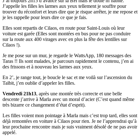
J’ai toujours 2h15 d’avance sur la BH mais le doute m’habite.
J’appelle les filles les larmes aux yeux tellement je souffre pour
trouver du réconfort et leurs dire que je risque arrêter, je me repose et
je les rappelle pour leurs dire ce que je fais.
Elles sont repartis de Cilaos, en route pour Saint-Louis où leur
voiture est garée (Elles sont montées en bus pour ne pas conduire
sur la route aux 400 virages avec en plus la fête des lentilles sur
Cilaos !).
Je me pose sur un mur, je regarde le WattsApp, 180 messages des
Taras !! Ils sont malades, je parcours rapidement le contenu, j’en ai
des frissons et à nouveau les larmes aux yeux.
En 2’, je range tout, je boucle le sac et me voilà sur l’ascension du
Taïbit, j’en oublie d’appeler les filles.
Vendredi 21h13
, après une montée très correcte et une belle
descente j’arrive à Marla avec un moral d’acier (C’est quand même
très bizarre ce changement d’état d’esprit).
Les filles voient mon pointage à Marla mais c’est trop tard, elles sont
déjà remontées en voiture à Cilaos pour rien. Je ne l’apprendrai qu’à
leur prochaine rencontre mais je suis vraiment désolé de ne pas avoir
appelé.