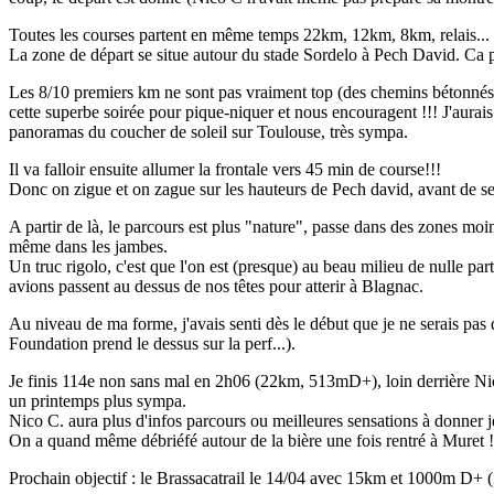
Toutes les courses partent en même temps 22km, 12km, 8km, relais...
La zone de départ se situe autour du stade Sordelo à Pech David. Ca pa
Les 8/10 premiers km ne sont pas vraiment top (des chemins bétonnés ou
cette superbe soirée pour pique-niquer et nous encouragent !!! J'aurais 
panoramas du coucher de soleil sur Toulouse, très sympa.
Il va falloir ensuite allumer la frontale vers 45 min de course!!!
Donc on zigue et on zague sur les hauteurs de Pech david, avant de s
A partir de là, le parcours est plus "nature", passe dans des zones moi
même dans les jambes.
Un truc rigolo, c'est que l'on est (presque) au beau milieu de nulle pa
avions passent au dessus de nos têtes pour atterir à Blagnac.
Au niveau de ma forme, j'avais senti dès le début que je ne serais pas dan
Foundation prend le dessus sur la perf...).
Je finis 114e non sans mal en 2h06 (22km, 513mD+), loin derrière Nico 
un printemps plus sympa.
Nico C. aura plus d'infos parcours ou meilleures sensations à donner je
On a quand même débriéfé autour de la bière une fois rentré à Muret !
Prochain objectif : le Brassacatrail le 14/04 avec 15km et 1000m D+ (il 