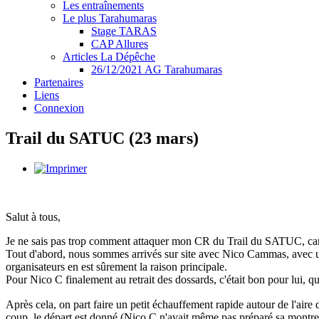
Les entraînements
Le plus Tarahumaras
Stage TARAS
CAP Allures
Articles La Dépêche
26/12/2021 AG Tarahumaras
Partenaires
Liens
Connexion
Trail du SATUC (23 mars)
Salut à tous,
Je ne sais pas trop comment attaquer mon CR du Trail du SATUC, car 
Tout d'abord, nous sommes arrivés sur site avec Nico Cammas, avec une p
organisateurs en est sûrement la raison principale.
Pour Nico C finalement au retrait des dossards, c'était bon pour lui, qu
Après cela, on part faire un petit échauffement rapide autour de l'aire 
coup, le départ est donné (Nico C n'avait même pas préparé sa montre 