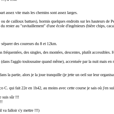
rt assez vite mais les chemins sont assez larges.
 de cailloux battues), hormis quelques endroits sur les hauteurs de Pech
du rester au "ravitaillement" d'une école d'ingénieurs (bière chips, cacah
e séparer des coureurs du 8 et 12km.
ns fréquentées, des singles, des montées, descentes, plutôt accessibles. H
rt (dans l'agglo toulousaine quand même), accentuée par la nuit mais en re
s la partie, alors je la joue tranquille (je jette un oeil sur leur organis
C. qui fait 22e en 1h42, au moins avec cette course je sais où j'en suis
 suis sûr !!!
!!
va falloir s'y mettre !!!)