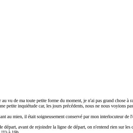
au vu de ma toute petite forme du moment, je n'ai pas grand chose à ra
etite inquiétude car, les jours précédents, nous ne nous voyions pas sur 
ant au mien, il était soigneusement conservé par mon interlocuteur de l'or
de départ, avant de rejoindre la ligne de départ, on n'entend rien sur les
!!!) à 19h.