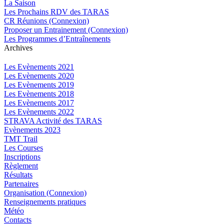
La Saison
Les Prochains RDV des TARAS
CR Réunions (Connexion)
Proposer un Entrainement (Connexion)
Les Programmes d’Entraînements
Archives
Les Evènements 2021
Les Evènements 2020
Les Evènements 2019
Les Evènements 2018
Les Evènements 2017
Les Evènements 2022
STRAVA Activité des TARAS
Evènements 2023
TMT Trail
Les Courses
Inscriptions
Règlement
Résultats
Partenaires
Organisation (Connexion)
Renseignements pratiques
Météo
Contacts