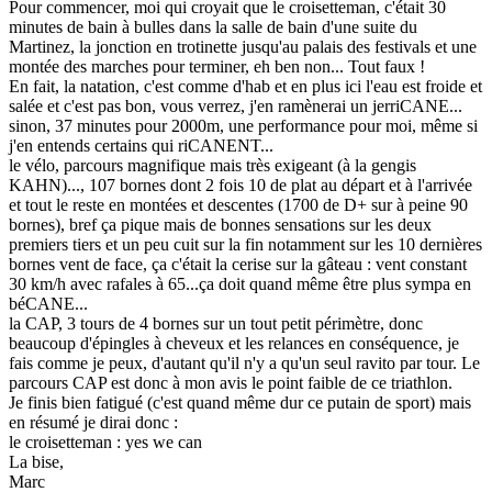
Pour commencer, moi qui croyait que le croisetteman, c'était 30
minutes de bain à bulles dans la salle de bain d'une suite du
Martinez, la jonction en trotinette jusqu'au palais des festivals et une
montée des marches pour terminer, eh ben non... Tout faux !
En fait, la natation, c'est comme d'hab et en plus ici l'eau est froide et
salée et c'est pas bon, vous verrez, j'en ramènerai un jerriCANE...
sinon, 37 minutes pour 2000m, une performance pour moi, même si
j'en entends certains qui riCANENT...
le vélo, parcours magnifique mais très exigeant (à la gengis
KAHN)..., 107 bornes dont 2 fois 10 de plat au départ et à l'arrivée
et tout le reste en montées et descentes (1700 de D+ sur à peine 90
bornes), bref ça pique mais de bonnes sensations sur les deux
premiers tiers et un peu cuit sur la fin notamment sur les 10 dernières
bornes vent de face, ça c'était la cerise sur la gâteau : vent constant
30 km/h avec rafales à 65...ça doit quand même être plus sympa en
béCANE...
la CAP, 3 tours de 4 bornes sur un tout petit périmètre, donc
beaucoup d'épingles à cheveux et les relances en conséquence, je
fais comme je peux, d'autant qu'il n'y a qu'un seul ravito par tour. Le
parcours CAP est donc à mon avis le point faible de ce triathlon.
Je finis bien fatigué (c'est quand même dur ce putain de sport) mais
en résumé je dirai donc :
le croisetteman : yes we can
La bise,
Marc