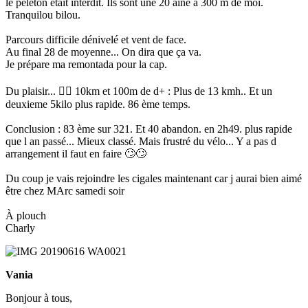
le peleton était interdit. Ils sont une 20 aîne à 300 m de moi.
Tranquilou bilou.
Parcours difficile dénivelé et vent de face.
Au final 28 de moyenne... On dira que ça va.
Je prépare ma remontada pour la cap.
Du plaisir... 🏃‍♂️ 10km et 100m de d+ : Plus de 13 kmh.. Et un
deuxieme 5kilo plus rapide. 86 ème temps.
Conclusion : 83 ème sur 321. Et 40 abandon. en 2h49. plus rapide
que l an passé... Mieux classé. Mais frustré du vélo... Y a pas d
arrangement il faut en faire 🙄🙄
Du coup je vais rejoindre les cigales maintenant car j aurai bien aimé
être chez MArc samedi soir
À plouch
Charly
Vania
Bonjour à tous,