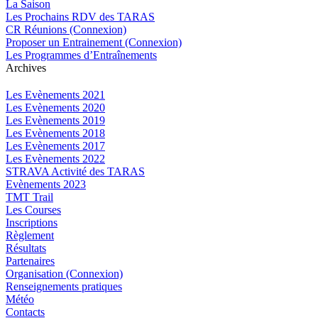
La Saison
Les Prochains RDV des TARAS
CR Réunions (Connexion)
Proposer un Entrainement (Connexion)
Les Programmes d’Entraînements
Archives
Les Evènements 2021
Les Evènements 2020
Les Evènements 2019
Les Evènements 2018
Les Evènements 2017
Les Evènements 2022
STRAVA Activité des TARAS
Evènements 2023
TMT Trail
Les Courses
Inscriptions
Règlement
Résultats
Partenaires
Organisation (Connexion)
Renseignements pratiques
Météo
Contacts