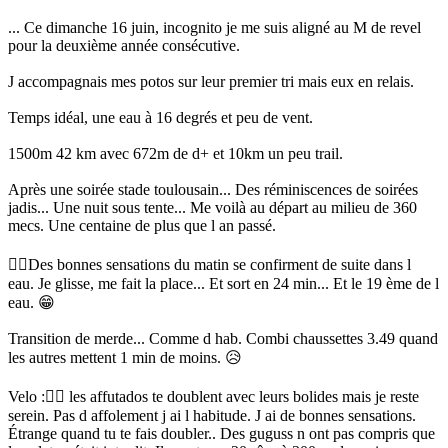
... Ce dimanche 16 juin, incognito je me suis aligné au M de revel
pour la deuxième année consécutive.
J accompagnais mes potos sur leur premier tri mais eux en relais.
Temps idéal, une eau à 16 degrés et peu de vent.
1500m 42 km avec 672m de d+ et 10km un peu trail.
Après une soirée stade toulousain... Des réminiscences de soirées
jadis... Une nuit sous tente... Me voilà au départ au milieu de 360
mecs. Une centaine de plus que l an passé.
🏊‍♂️Des bonnes sensations du matin se confirment de suite dans l
eau. Je glisse, me fait la place... Et sort en 24 min... Et le 19 ème de l
eau. 😁
Transition de merde... Comme d hab. Combi chaussettes 3.49 quand
les autres mettent 1 min de moins. 😥
Velo :🚴‍♂️ les affutados te doublent avec leurs bolides mais je reste
serein. Pas d affolement j ai l habitude. J ai de bonnes sensations.
Étrange quand tu te fais doubler.. Des guguss n ont pas compris que