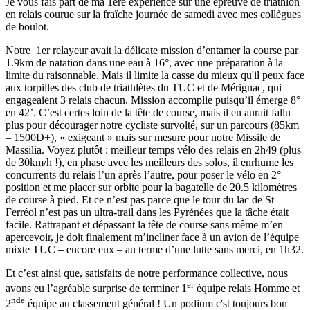
Je vous fais part de ma 1ère expérience sur une épreuve de triathlon
en relais courue sur la fraîche journée de samedi avec mes collègues
de boulot.
Notre 1er relayeur avait la délicate mission d’entamer la course par
1.9km de natation dans une eau à 16°, avec une préparation à la
limite du raisonnable. Mais il limite la casse du mieux qu'il peux face
aux torpilles des club de triathlètes du TUC et de Mérignac, qui
engageaient 3 relais chacun. Mission accomplie puisqu’il émerge 8°
en 42’. C’est certes loin de la tête de course, mais il en aurait fallu
plus pour décourager notre cycliste survolté, sur un parcours (85km
– 1500D+), « exigeant » mais sur mesure pour notre Missile de
Massilia. Voyez plutôt : meilleur temps vélo des relais en 2h49 (plus
de 30km/h !), en phase avec les meilleurs des solos, il enrhume les
concurrents du relais l’un après l’autre, pour poser le vélo en 2°
position et me placer sur orbite pour la bagatelle de 20.5 kilomètres
de course à pied. Et ce n’est pas parce que le tour du lac de St
Ferréol n’est pas un ultra-trail dans les Pyrénées que la tâche était
facile. Rattrapant et dépassant la tête de course sans même m’en
apercevoir, je doit finalement m’incliner face à un avion de l’équipe
mixte TUC – encore eux – au terme d’une lutte sans merci, en 1h32.
Et c’est ainsi que, satisfaits de notre performance collective, nous
er
avons eu l’agréable surprise de terminer 1
équipe relais Homme et
nde
2
équipe au classement général ! Un podium c'st toujours bon