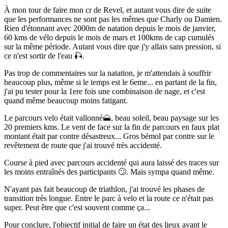
À mon tour de faire mon cr de Revel, et autant vous dire de suite
que les performances ne sont pas les mêmes que Charly ou Damien.
Rien d'étonnant avec 2000m de natation depuis le mois de janvier,
60 kms de vélo depuis le mois de mars et 100kms de cap cumulés
sur la même période. Autant vous dire que j'y allais sans pression, si
ce n'est sortir de l'eau 🎣.
Pas trop de commentaires sur la natation, je m'attendais à souffrir
beaucoup plus, même si le temps est le 6eme... en partant de la fin,
j'ai pu tester pour la 1ere fois une combinaison de nage, et c'est
quand même beaucoup moins fatigant.
Le parcours velo était vallonné🗻, beau soleil, beau paysage sur les
20 premiers kms. Le vent de face sur la fin de parcours en faux plat
montant était par contre désastreux... Gros bémol par contre sur le
revêtement de route que j'ai trouvé très accidenté.
Course à pied avec parcours accidenté qui aura laissé des traces sur
les moins entraînés des participants 🙄. Mais sympa quand même.
N'ayant pas fait beaucoup de triathlon, j'ai trouvé les phases de
transition très longue. Entre le parc à velo et la route ce n'était pas
super. Peut être que c'est souvent comme ça...
Pour conclure, l'objectif initial de faire un état des lieux avant le