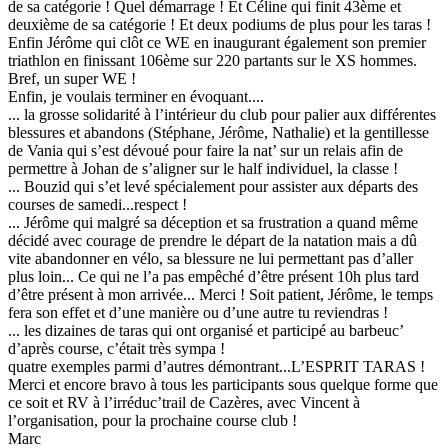
de sa catégorie ! Quel démarrage ! Et Céline qui finit 43ème et
deuxième de sa catégorie ! Et deux podiums de plus pour les taras !
Enfin Jérôme qui clôt ce WE en inaugurant également son premier
triathlon en finissant 106ème sur 220 partants sur le XS hommes.
Bref, un super WE !
Enfin, je voulais terminer en évoquant....
... la grosse solidarité à l’intérieur du club pour palier aux différentes
blessures et abandons (Stéphane, Jérôme, Nathalie) et la gentillesse
de Vania qui s’est dévoué pour faire la nat’ sur un relais afin de
permettre à Johan de s’aligner sur le half individuel, la classe !
... Bouzid qui s’et levé spécialement pour assister aux départs des
courses de samedi...respect !
... Jérôme qui malgré sa déception et sa frustration a quand même
décidé avec courage de prendre le départ de la natation mais a dû
vite abandonner en vélo, sa blessure ne lui permettant pas d’aller
plus loin... Ce qui ne l’a pas empêché d’être présent 10h plus tard
d’être présent à mon arrivée... Merci ! Soit patient, Jérôme, le temps
fera son effet et d’une manière ou d’une autre tu reviendras !
... les dizaines de taras qui ont organisé et participé au barbeuc’
d’après course, c’était très sympa !
quatre exemples parmi d’autres démontrant...L’ESPRIT TARAS !
Merci et encore bravo à tous les participants sous quelque forme que
ce soit et RV à l’irréduc’trail de Cazères, avec Vincent à
l’organisation, pour la prochaine course club !
Marc