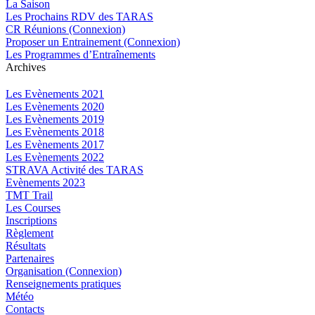
La Saison
Les Prochains RDV des TARAS
CR Réunions (Connexion)
Proposer un Entrainement (Connexion)
Les Programmes d’Entraînements
Archives
Les Evènements 2021
Les Evènements 2020
Les Evènements 2019
Les Evènements 2018
Les Evènements 2017
Les Evènements 2022
STRAVA Activité des TARAS
Evènements 2023
TMT Trail
Les Courses
Inscriptions
Règlement
Résultats
Partenaires
Organisation (Connexion)
Renseignements pratiques
Météo
Contacts