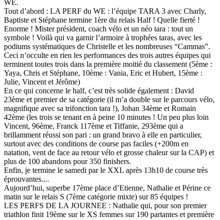
WE.
Tout d’abord : LA PERF du WE : l’équipe TARA 3 avec Charly,
Baptiste et Stéphane termine 1ère du relais Half ! Quelle fierté !
Enorme ! Mister président, coach vélo et un néo tara : tout un
symbole ! Voilà qui va garnir l’armoire à trophées taras, avec les
podiums systématiques de Christelle et les nombreuses “Cammas”.
Ceci n’occulte en rien les performances des trois autres équipes qui
terminent toutes trois dans la première moitié du classement (5ème :
Yaya, Chris et Stéphane, 10ème : Vania, Eric et Hubert, 15ème :
Julie, Vincent et Jérôme)
En ce qui concerne le half, c’est très solide également : David
23ème et premier de sa catégorie (il m’a double sur le parcours vélo,
magnifique avec sa trifonction tara !), Johan 34ème et Romain
42ème (les trois se tenant en à peine 10 minutes ! Un peu plus loin
Vincent, 96ème, Franck 117ème et Tiffanie, 293ème qui a
brillamment réussi son pari : un grand bravo à elle en particulier,
surtout avec des conditions de course pas faciles (+200m en
natation, vent de face au retour vélo et grosse chaleur sur la CAP) et
plus de 100 abandons pour 350 finishers.
Enfin, je termine le samedi par le XXL après 13h10 de course très
éprouvantes....
Aujourd’hui, superbe 17ème place d’Etienne, Nathalie et Périne ce
matin sur le relais S (7ème catégorie mixte) sur 85 équipes !
LES PERFS DE LA JOURNEE : Nathalie qui, pour son premier
triathlon finit 19ème sur le XS femmes sur 190 partantes et première