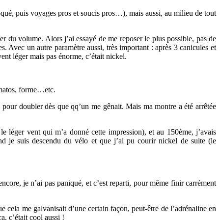
loqué, puis voyages pros et soucis pros…), mais aussi, au milieu de tout
per du volume. Alors j’ai essayé de me reposer le plus possible, pas de
es. Avec un autre paramètre aussi, très important : après 3 canicules et
ent léger mais pas énorme, c’était nickel.
, matos, forme…etc.
lus pour doubler dès que qq’un me gênait. Mais ma montre a été arrêtée
le léger vent qui m’a donné cette impression), et au 150ème, j’avais
 je suis descendu du vélo et que j’ai pu courir nickel de suite (le
ncore, je n’ai pas paniqué, et c’est reparti, pour même finir carrément
 que cela me galvanisait d’une certain façon, peut-être de l’adrénaline en
, c’était cool aussi !