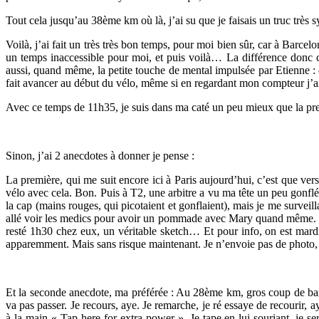
Tout cela jusqu’au 38ème km où là, j’ai su que je faisais un truc très s
Voilà, j’ai fait un très très bon temps, pour moi bien sûr, car à Barcel
un temps inaccessible pour moi, et puis voilà… La différence donc c
aussi, quand même, la petite touche de mental impulsée par Etienne : 
fait avancer au début du vélo, même si en regardant mon compteur j’ai 
Avec ce temps de 11h35, je suis dans ma caté un peu mieux que la p
Sinon, j’ai 2 anecdotes à donner je pense :
La première, qui me suit encore ici à Paris aujourd’hui, c’est que ve
vélo avec cela. Bon. Puis à T2, une arbitre a vu ma tête un peu gonflée,
la cap (mains rouges, qui picotaient et gonflaient), mais je me surveilla
allé voir les medics pour avoir un pommade avec Mary quand même. Et l
resté 1h30 chez eux, un véritable sketch… Et pour info, on est mardi
apparemment. Mais sans risque maintenant. Je n’envoie pas de photo,
Et la seconde anecdote, ma préférée : Au 28ème km, gros coup de barr
va pas passer. Je recours, aye. Je remarche, je ré essaye de recourir,
à la main « Tap here for extra power ». Je tape en lui souriant, je se