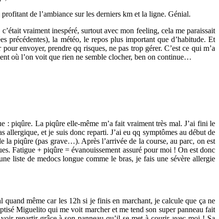
 profitant de l’ambiance sur les derniers km et la ligne. Génial.
5 c’était vraiment inespéré, surtout avec mon feeling, cela me paraissait
s précédentes), la météo, le repos plus important que d’habitude. Et
 pour envoyer, prendre qq risques, ne pas trop gérer. C’est ce qui m’a
oment où l’on voit que rien ne semble clocher, ben on continue…
: piqûre. La piqûre elle-même m’a fait vraiment très mal. J’ai fini le
pas allergique, et je suis donc reparti. J’ai eu qq symptômes au début de
r de la piqûre (pas grave…). Après l’arrivée de la course, au parc, on est
iques. Fatigue + piqûre = évanouissement assuré pour moi ! On est donc
une liste de medocs longue comme le bras, je fais une sévère allergie
 quand même car les 12h si je finis en marchant, je calcule que ça ne
baptisé Miguelito qui me voit marcher et me tend son super panneau fait
e voir repartir grâce à son panneau qu’il se met à courir avec moi ! Sa