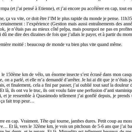
ympa (et j’ai pensé à Etienne), et j’ai encore pu accélérer en cap, tout en
one, ça va vite, ce doit être l’IM le plus rapide du monde je pense. 11h3
ertainement : l’expérience (Gestion mais aussi entraînements des année
ok, je n’étais pas au mieux côté prépa, mais pourquoi ne pas en profiter
dû me dire des dizaines de fois que j’allais le payer, et à partir du m
remière moitié : beaucoup de monde va bien plus vite quand même.
rs le 150ème km de vélo, un énorme insecte s’est écrasé dans mon casque 
 on a parlé, et elle m’a demandé d’arrêter. Je lui ai dit que je n’étais 
is, et finalement, cela a fini par passer, j’ai oublié tout sauf la douleu
à, ils ont vu le truc, ils ont voulu faire une perfusion d’anti stamin
, et je ressemble à Quasimodo tellement j’ai gonflé depuis, je prends 
 ça fait trop peur…
e en cap. Vraiment. Tête qui tourne, jambes dures. Petit coup au moral
 aye… Et là, vers le 32ème km, je vois un pitchoun de 5-6 ans que j’ai 
rre les dents, et je repars. Et là, Miguelito est tellement heureux de m