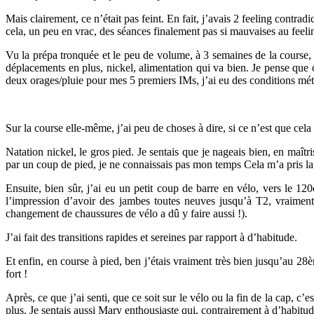
Mais clairement, ce n’était pas feint. En fait, j’avais 2 feeling contr
cela, un peu en vrac, des séances finalement pas si mauvaises au feel
Vu la prépa tronquée et le peu de volume, à 3 semaines de la course, o
déplacements en plus, nickel, alimentation qui va bien. Je pense que c’
deux orages/pluie pour mes 5 premiers IMs, j’ai eu des conditions météo
Sur la course elle-même, j’ai peu de choses à dire, si ce n’est que cela
Natation nickel, le gros pied. Je sentais que je nageais bien, en maî
par un coup de pied, je ne connaissais pas mon temps Cela m’a pris la 
Ensuite, bien sûr, j’ai eu un petit coup de barre en vélo, vers le 
l’impression d’avoir des jambes toutes neuves jusqu’à T2, vraiment
changement de chaussures de vélo a dû y faire aussi !).
J’ai fait des transitions rapides et sereines par rapport à d’habitude.
Et enfin, en course à pied, ben j’étais vraiment très bien jusqu’au 28
fort !
Après, ce que j’ai senti, que ce soit sur le vélo ou la fin de la cap, c’
plus. Je sentais aussi Mary enthousiaste qui, contrairement à d’habitud