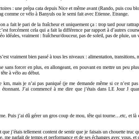
adictoires : une prépa cata depuis Nice et même avant (Rando, puis cou b
ing comme ce vélo à Banyuls ou le semi fait avec Etienne. Etrange.
n a fait le pari de la fraîcheur et uniquement ça : trop tard pour rattra
est forcément cela qui a fait la différence par rapport à d’autres cours
 idéales, vraiment : fraîcheur/douceur, pas de soleil, pas de pluie, un v
 s’est vraiment bien passé à tous les niveaux : alimentation, transitions
trise sans forcer en plus, en allongeant, en pouvant en mettre un peu p
tête à vélo au début.
120e km, mais je n’ai pas paniqué (je me demande même si ce n’est pas 
 étonnant. J’ai commencé à me dire que j’étais dans LE Jour J quand
ème. Puis j’ai dû gérer un gros coup de mou, tête qui tourne…etc, et là e
est que j’étais tellement content de sentir que je faisais un chouette truc
e, me parlait de temps et performance et de ses échanges avec vous, et ça