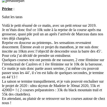
Périne
:
Salut les taras
Voilà le petit résumé de ce matin, avec un petit retour sur 2019.
Je m’étais donc fixé ce 10k suite à la reprise de la course après ma
grossesse, quasi pile poil un an après l’arrivée de Marceau dans nos
vies déjà chargées.
Reprise en douceur au printemps.. les sensations revenaient
doucement. Étienne avait ce projet du marathon, je me suis donc
inscrite au 10km avec l’objectif de descendre sous la barre des 45’.
Pour cela j’ai décidé de prendre un entraîneur.
Quelques courses test ont permis de me rassurer, 2 eme féminine sur
l’irreductrail de Cazères et 1 ère féminine sur le 10k de la barousse.
Ce matin je suis donc partie assez sereine, j’ai même cru pouvoir
passer sous les 44’, il s’en est fallu de quelques secondes, je termine
en 44’13 !
La saison se termine tranquillement, et je vais pouvoir enchaîner sur
le projet de 2020 : ultra skyrun de Madeire le 30mai 2020, 55k et
4200D+ ! ( 2 courses préparatoires : 33k du black mountain trail et
55k des citadelles).
En attendant, au plaisir de se retrouver sur les courses autour de chez
nous !