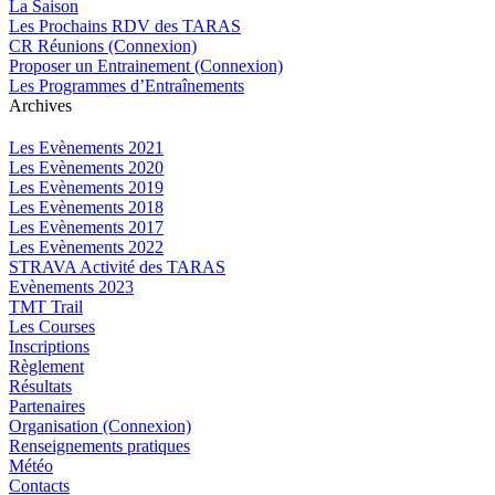
La Saison
Les Prochains RDV des TARAS
CR Réunions (Connexion)
Proposer un Entrainement (Connexion)
Les Programmes d’Entraînements
Archives
Les Evènements 2021
Les Evènements 2020
Les Evènements 2019
Les Evènements 2018
Les Evènements 2017
Les Evènements 2022
STRAVA Activité des TARAS
Evènements 2023
TMT Trail
Les Courses
Inscriptions
Règlement
Résultats
Partenaires
Organisation (Connexion)
Renseignements pratiques
Météo
Contacts