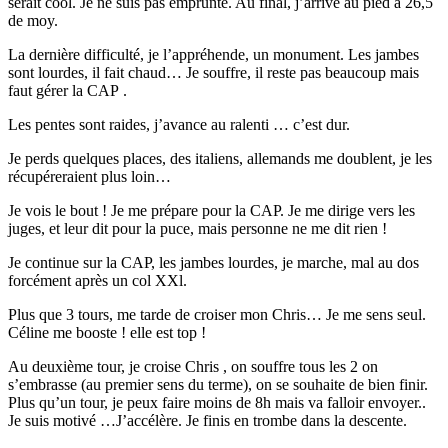
serait cool. Je ne suis pas emprunté. Au final, j’arrive au pied à 26,5
de moy.
La dernière difficulté, je l’appréhende, un monument. Les jambes
sont lourdes, il fait chaud… Je souffre, il reste pas beaucoup mais
faut gérer la CAP .
Les pentes sont raides, j’avance au ralenti … c’est dur.
Je perds quelques places, des italiens, allemands me doublent, je les
récupéreraient plus loin…
Je vois le bout ! Je me prépare pour la CAP. Je me dirige vers les
juges, et leur dit pour la puce, mais personne ne me dit rien !
Je continue sur la CAP, les jambes lourdes, je marche, mal au dos
forcément après un col XXl.
Plus que 3 tours, me tarde de croiser mon Chris… Je me sens seul.
Céline me booste ! elle est top !
Au deuxième tour, je croise Chris , on souffre tous les 2 on
s’embrasse (au premier sens du terme), on se souhaite de bien finir.
Plus qu’un tour, je peux faire moins de 8h mais va falloir envoyer..
Je suis motivé …J’accélère. Je finis en trombe dans la descente.