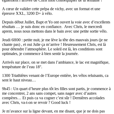
également l’arrivée de Chris mon colloéquipier de la semaine !
A cœur de valider cette prépa de vichy, avec un format et une
épreuve XXL, 3200 D+ à vélo.
Depuis début Juillet, Bapt et Yo ont ouvert la voie avec d’excellents
résultats … je suis donc en confiance. Avec Chris, le mercredi
aprem, nous nous mettons dans le bain avec une petite sortie vélo.
Jeudi 6H00 : petite nuit, je me lève la tête des mauvais jours (je ne
chante pas) , et oui Julie ça m’arrive ! Heureusement Chris, est là
pour détendre l’atmosphère. Le soleil est là, les conditions sont
optimales, je commence à bien sentir la journée.
Arrivés sur place, on se met dans l’ambiance, le lac est magnifique,
température de l’eau 18°.
1300 Triathlètes venant de l’Europe entière, les vélos reluisants, ca
sent le haut niveau…
9h45 : Un quart d’heure plus tôt les filles sont partis, je commence à
me concentrer, 2 ans sans compet, sans nager avec d’autres
compères… Et puis ca va cogner c’est sûr ! Dernières accolades
avec Chris, va-t-on se revoir ? Good luck !
Je m’avance sur la ligne devant, en me disant, que je ne dois pas