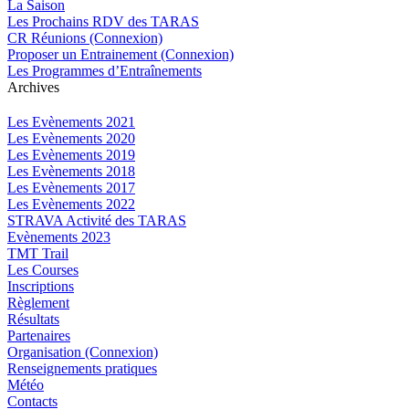
La Saison
Les Prochains RDV des TARAS
CR Réunions (Connexion)
Proposer un Entrainement (Connexion)
Les Programmes d’Entraînements
Archives
Les Evènements 2021
Les Evènements 2020
Les Evènements 2019
Les Evènements 2018
Les Evènements 2017
Les Evènements 2022
STRAVA Activité des TARAS
Evènements 2023
TMT Trail
Les Courses
Inscriptions
Règlement
Résultats
Partenaires
Organisation (Connexion)
Renseignements pratiques
Météo
Contacts