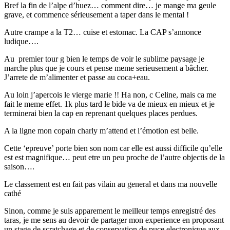
Bref la fin de l’alpe d’huez… comment dire… je mange ma geule
grave, et commence sérieusement a taper dans le mental !
Autre crampe a la T2… cuise et estomac. La CAP s’annonce
ludique….
Au premier tour g bien le temps de voir le sublime paysage je
marche plus que je cours et pense meme serieusement a bâcher.
J’arrete de m’alimenter et passe au coca+eau.
Au loin j’apercois le vierge marie !! Ha non, c Celine, mais ca me
fait le meme effet. 1k plus tard le bide va de mieux en mieux et je
terminerai bien la cap en reprenant quelques places perdues.
A la ligne mon copain charly m’attend et l’émotion est belle.
Cette ‘epreuve’ porte bien son nom car elle est aussi difficile qu’elle
est est magnifique… peut etre un peu proche de l’autre objectis de la
saison….
Le classement est en fait pas vilain au general et dans ma nouvelle
cathé
Sinon, comme je suis apparement le meilleur temps enregistré des
taras, je me sens au devoir de partager mon experience en proposant
un stage de scratchage et de conservation de puce electronique aux