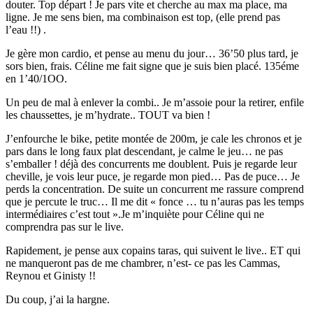
douter. Top départ ! Je pars vite et cherche au max ma place, ma
ligne. Je me sens bien, ma combinaison est top, (elle prend pas
l’eau !!) .
Je gère mon cardio, et pense au menu du jour… 36’50 plus tard, je
sors bien, frais. Céline me fait signe que je suis bien placé. 135éme
en 1’40/1OO.
Un peu de mal à enlever la combi.. Je m’assoie pour la retirer, enfile
les chaussettes, je m’hydrate.. TOUT va bien !
J’enfourche le bike, petite montée de 200m, je cale les chronos et je
pars dans le long faux plat descendant, je calme le jeu… ne pas
s’emballer ! déjà des concurrents me doublent. Puis je regarde leur
cheville, je vois leur puce, je regarde mon pied… Pas de puce… Je
perds la concentration. De suite un concurrent me rassure comprend
que je percute le truc… Il me dit « fonce … tu n’auras pas les temps
intermédiaires c’est tout ».Je m’inquiète pour Céline qui ne
comprendra pas sur le live.
Rapidement, je pense aux copains taras, qui suivent le live.. ET qui
ne manqueront pas de me chambrer, n’est- ce pas les Cammas,
Reynou et Ginisty !!
Du coup, j’ai la hargne.