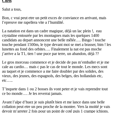
Chris
Salut a tous,
Bon, c vrai peut etre un petit exces de conviance en arrivant, mais
l’epreuve me rapellera vite a l’humilité.
La natation est dans un cadre magique, déjà un lac plein !, eau
crystaline entourée par les montagnes mais les quelques 1400
candidats au depart annoncent une belle mêlée…. Bingo ! touche
touche pendant 1500m, le type devant moi se met a brasser, bim ! les
lunettes au fond des orbites…. Finalement la nat est pas moche
j’arrive a la T1, tien ! une puce par terre, un abandon, déjà ??
Le gros morceau commence et je decide de pas m’emballer et je me
cale au cardio… mais c pas le cas de tout le monde. Les mecs sont
au taquet et je commence a me faire doubler par des solides, des
vieux, des jeunes, des espagnols, des belges, des hollandais etc,
etc…..
T’inquete dans 1 ou 2 bosses ils vont peter et je vais reprendre tout
ce bo monde…. Je les reverrai jamais.
Avant l’alpe d’huez je suis plutôt bien et me lance dans une belle
collation peut etre un peu proche de la montee. Vers la moitié je vais
devoir m’arreter 2 fois pour un point de coté puis 1 crampe ichions.