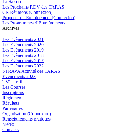
La Saison
Les Prochains RDV des TARAS
CR Réunions (Connexion)
Proposer un Entrainement (Connexion)
Les Programmes d’Entraînements
Archives
Les Evènements 2021
Les Evènements 2020
Les Evènements 2019
Les Evènements 2018
Les Evènements 2017
Les Evènements 2022
STRAVA Activité des TARAS
Evènements 2023
TMT Trail
Les Courses
Inscriptions
Règlement
Résultats
Partenaires
Organisation (Connexion)
Renseignements pratiques
Météo
Contacts