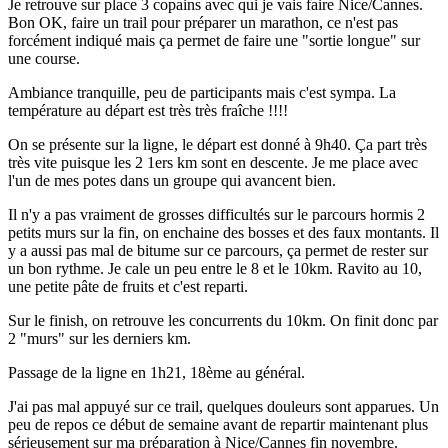
Je retrouve sur place 3 copains avec qui je vais faire Nice/Cannes.
Bon OK, faire un trail pour préparer un marathon, ce n'est pas
forcément indiqué mais ça permet de faire une "sortie longue" sur
une course.
Ambiance tranquille, peu de participants mais c'est sympa. La
température au départ est très très fraîche !!!!
On se présente sur la ligne, le départ est donné à 9h40. Ça part très
très vite puisque les 2 1ers km sont en descente. Je me place avec
l'un de mes potes dans un groupe qui avancent bien.
Il n'y a pas vraiment de grosses difficultés sur le parcours hormis 2
petits murs sur la fin, on enchaine des bosses et des faux montants. Il
y a aussi pas mal de bitume sur ce parcours, ça permet de rester sur
un bon rythme. Je cale un peu entre le 8 et le 10km. Ravito au 10,
une petite pâte de fruits et c'est reparti.
Sur le finish, on retrouve les concurrents du 10km. On finit donc par
2 "murs" sur les derniers km.
Passage de la ligne en 1h21, 18ème au général.
J'ai pas mal appuyé sur ce trail, quelques douleurs sont apparues. Un
peu de repos ce début de semaine avant de repartir maintenant plus
sérieusement sur ma préparation à Nice/Cannes fin novembre.