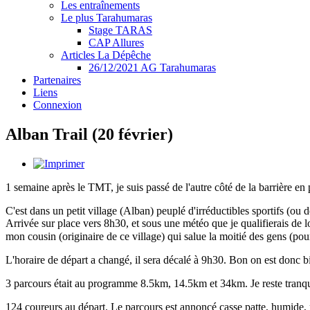
Les entraînements
Le plus Tarahumaras
Stage TARAS
CAP Allures
Articles La Dépêche
26/12/2021 AG Tarahumaras
Partenaires
Liens
Connexion
Alban Trail (20 février)
1 semaine après le TMT, je suis passé de l'autre côté de la barrière e
C'est dans un petit village (Alban) peuplé d'irréductibles sportifs (ou
Arrivée sur place vers 8h30, et sous une météo que je qualifierais de 
mon cousin (originaire de ce village) qui salue la moitié des gens (po
L'horaire de départ a changé, il sera décalé à 9h30. Bon on est donc bi
3 parcours était au programme 8.5km, 14.5km et 34km. Je reste tranquil
124 coureurs au départ. Le parcours est annoncé casse patte, humide,