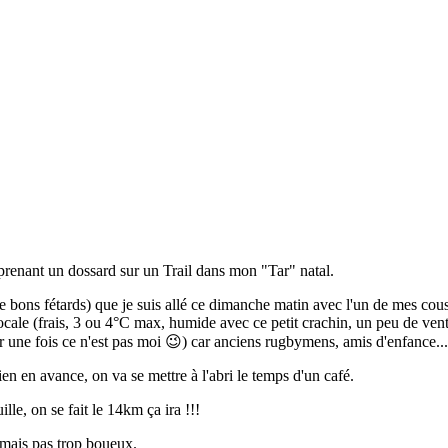
n prenant un dossard sur un Trail dans mon "Tar" natal.
 de bons fétards) que je suis allé ce dimanche matin avec l'un de mes cou
locale (frais, 3 ou 4°C max, humide avec ce petit crachin, un peu de ve
ur une fois ce n'est pas moi 😉) car anciens rugbymens, amis d'enfance..
en en avance, on va se mettre à l'abri le temps d'un café.
le, on se fait le 14km ça ira !!!
 mais pas trop boueux.