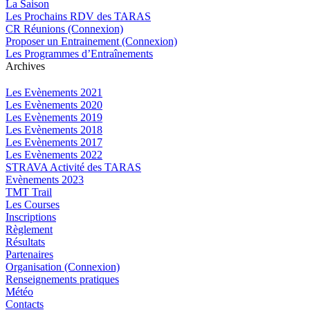
La Saison
Les Prochains RDV des TARAS
CR Réunions (Connexion)
Proposer un Entrainement (Connexion)
Les Programmes d’Entraînements
Archives
Les Evènements 2021
Les Evènements 2020
Les Evènements 2019
Les Evènements 2018
Les Evènements 2017
Les Evènements 2022
STRAVA Activité des TARAS
Evènements 2023
TMT Trail
Les Courses
Inscriptions
Règlement
Résultats
Partenaires
Organisation (Connexion)
Renseignements pratiques
Météo
Contacts