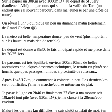
Sur le papier un 30Km avec 1000m D+ au départ de St Juéry
(banlieue d'Albi), un parcours qui sillonne la vallée du Tarn (un
endroit que j'ai souvent parcouru dans ma jeunesse par une drôle de
route).
Un réveil à 5h45 qui pique un peu un dimanche matin (lendemain
de Grand Chelem 😉).
La météo est belle, température douce, peu de vent (plus important
sur les hauteurs mais rien de terrible).
Le départ est donné à 8h30. Je fais un départ rapide et me place dans
les 20/25 1ers.
Le parcours est très équilibré, environ 300m/10km, de belles
ascensions et quelques descentes techniques, le terrain est plutôt sec
hormis quelques passages humides à proximité de ruisseaux.
Après 1h45/17km, je commence à coincer un peu. Les derniers km
seront difficiles, j'alterne marche/course même sur du plat.
Je passe la ligne en 2h46 et finalement 27.8km à ma montre soit
10km/H tout pile (avec 930m D+), je me classe à la 28ème/200
environ.
Malgré les derniers km difficiles, je suis plutôt satisfait de moi, j'en