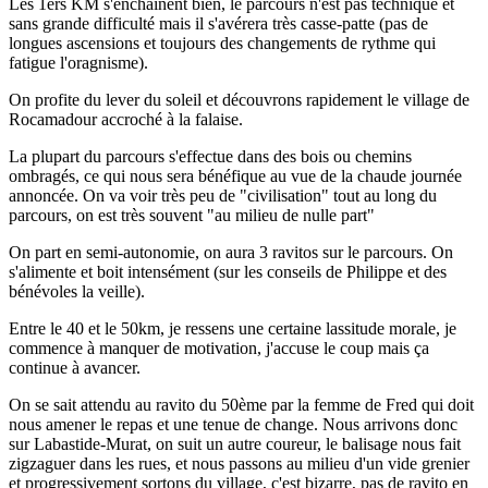
Les 1ers KM s'enchainent bien, le parcours n'est pas technique et
sans grande difficulté mais il s'avérera très casse-patte (pas de
longues ascensions et toujours des changements de rythme qui
fatigue l'oragnisme).
On profite du lever du soleil et découvrons rapidement le village de
Rocamadour accroché à la falaise.
La plupart du parcours s'effectue dans des bois ou chemins
ombragés, ce qui nous sera bénéfique au vue de la chaude journée
annoncée. On va voir très peu de "civilisation" tout au long du
parcours, on est très souvent "au milieu de nulle part"
On part en semi-autonomie, on aura 3 ravitos sur le parcours. On
s'alimente et boit intensément (sur les conseils de Philippe et des
bénévoles la veille).
Entre le 40 et le 50km, je ressens une certaine lassitude morale, je
commence à manquer de motivation, j'accuse le coup mais ça
continue à avancer.
On se sait attendu au ravito du 50ème par la femme de Fred qui doit
nous amener le repas et une tenue de change. Nous arrivons donc
sur Labastide-Murat, on suit un autre coureur, le balisage nous fait
zigzaguer dans les rues, et nous passons au milieu d'un vide grenier
et progressivement sortons du village, c'est bizarre, pas de ravito en