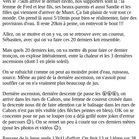
Vers le 75km arrive le dernier ravito, nos supporters sont là : la
femme de Fred et leur fils, ses beaux-parents et aussi Sandie et les
filles qui viennent d'arriver de Muret. Ça fait plaisir de voir tout ce
monde. On prend là aussi 5/10min pour bien se réalimenter, faire des
provisions d'eau. Il reste 20km à peine, on entrevoit le bout !!!
Allez, on se motive et on y va, on se retrouve avec un coureur,
Sébastien, avec qui on va faire ces 20 derniers km ensemble.
Mais quels 20 derniers km, on va mettre 4h pour faire ce dernier
tronçon, on explose littéralement, entre la chaleur et les 3 dernières
ascensions (dont 1 en plein soleil).
On se rafraichit comme on peut au moindre point d'eau, ruisseau,
source. Même au pied de la dernière ascension, on s'assoit pour
souffler car on n'a vraiment plus beaucoup de jus.
Dernière ascension, dernière descente (je passe les 🤬🤬🤬), on
arrive dans les rues de Cahors, une femme de coureur croisée dans
la descente nous dit de faire attention car le balisage dans les rues de
Cahors n'est pas très visible (des flèches peintes en bleu). OK on se
concentre pour ne pas se louper (on a déjà grillé notre joker d'erreur
de parcours 😉). On se remet un peu à courir sur ces derniers mètres
(pour les photos et vidéos 😉).
Passage de la ligne après 13h41 d'effort. On finit 13 et 14ème sur 28