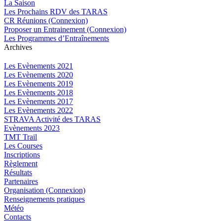
La Saison
Les Prochains RDV des TARAS
CR Réunions (Connexion)
Proposer un Entrainement (Connexion)
Les Programmes d’Entraînements
Archives
Les Evènements 2021
Les Evènements 2020
Les Evènements 2019
Les Evènements 2018
Les Evènements 2017
Les Evènements 2022
STRAVA Activité des TARAS
Evènements 2023
TMT Trail
Les Courses
Inscriptions
Règlement
Résultats
Partenaires
Organisation (Connexion)
Renseignements pratiques
Météo
Contacts