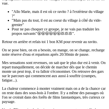
vue.
"Allo Marie, mais il est où ce ravito ? à l'extérieur du village
?"
"Mais pas du tout, il est au coeur du village à côté du vide-
grenier"
Pour ne pas choquer ce groupe, je ne vais pas traduire les
propos suivants"🤬🤬🤬🤬🤬🤬💩💩💩".
Retour en arrière et refais toi 1 bon KM pour revenir au ravito.
On se pose bien, on en a besoin, on mange, on se change, recharge
notre réserve d'eau et repartons après 20/30min de pause.
Mes sensations sont revenues, on sait que le plus dur est à venir. On
repart tranquillement, on décide de marcher dès que le chemin
monte un peut trop, il va falloir s'économiser. On retrouve des gars
sur le parcours qui commencent aux aussi à souffrir (crampes,
fatigue...).
La chaleur commence à monter vraiment mais on a de la chance car
on reste dans des sous-bois à l'ombre. Il y a même des passages où
l'on se croirait dans des forêts de films fanstastiques, très curieux ce
paysage.