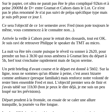
Sur le papier, cet ultra ne parait pas être le plus compliqué 92km et à
peine 2000M de D+ entre Gramat et Cahors dans le Lot. Ce n'est
pas le plus renommé Je n'ai pas suivi de prépa spécifique type mais
je suis prêt pour ce jour J.
Ce sera l'objectif de ce 1er semestre avec Fred (mon pote toujours le
même, vous commencez à le connaitre non...).
Arrivée la veille à Cahors pour le retrait des dossards, tout est OK.
Je suis ravi de retrouver Philippe le speaker du TMT au micro.
La nuit va être très courte puisque le réveil va sonner à 2h20, pour
prendre un bus à 3h30 qui nous amènera à Gramat lieu du départ à
5h, bref tout s'enchaine rapidement mais de façon sereine.
Un petit briefing d'avant course et le départ est donné à 5h02. Sur la
ligne, nous ne sommes qu'un 40aine à peine, c'est assez bizarre
comme ambiance (presque familiale) mais renforce notre volonté de
rester bien ensemble Fred et moi. L'objectif premier sera de finir et
j'avais tablé sur 11h30 (bon je peux le dire déjà, je me suis un peu
loupé sur les prévisions).
Départ prudent à la frontale, on essaie de se caler une allure
tranquille, la journée va être longue.