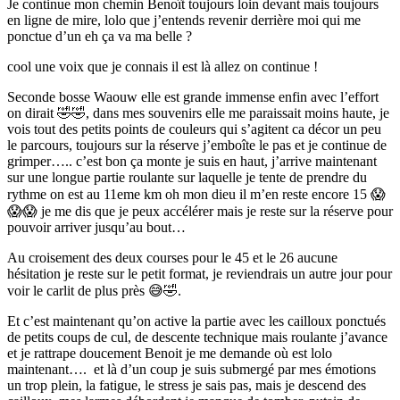
Je continue mon chemin Benoît toujours loin devant mais toujours
en ligne de mire, lolo que j’entends revenir derrière moi qui me
ponctue d’un eh ça va ma belle ?
cool une voix que je connais il est là allez on continue !
Seconde bosse Waouw elle est grande immense enfin avec l’effort
on dirait 🤣🤣, dans mes souvenirs elle me paraissait moins haute, je
vois tout des petits points de couleurs qui s’agitent ca décor un peu
le parcours, toujours sur la réserve j’emboîte le pas et je continue de
grimper….. c’est bon ça monte je suis en haut, j’arrive maintenant
sur une longue partie roulante sur laquelle je tente de prendre du
rythme on est au 11eme km oh mon dieu il m’en reste encore 15 😱
😱😱 je me dis que je peux accélérer mais je reste sur la réserve pour
pouvoir arriver jusqu’au bout…
Au croisement des deux courses pour le 45 et le 26 aucune
hésitation je reste sur le petit format, je reviendrais un autre jour pour
voir le carlit de plus près 😅🤣.
Et c’est maintenant qu’on active la partie avec les cailloux ponctués
de petits coups de cul, de descente technique mais roulante j’avance
et je rattrape doucement Benoit je me demande où est lolo
maintenant…. et là d’un coup je suis submergé par mes émotions
un trop plein, la fatigue, le stress je sais pas, mais je descend des