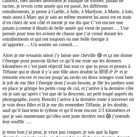
cailloux, mes larmes débordent je manque de tomber, putain de
racine, je revois cette année qui est passé, les différents
entraînements, je pense à Gaëlle, à Julie, à Marilyne, à Marie, à lolo,
mais aussi à Marc qui je sais au même moment lui aussi est en train
d’en chiez de son côté et merde je me dis que C’est encore une
putain (comme il dirait) de belle année qui vient de passer…. Une
pensée pour tous les avions de chasse que j’ai croisé durant les
entraînements et qui ont toujours eu une belle énergie à
m’apporter…. Un sourire un conseil….
Alors je me ressaisis sinon j’y laisse une cheville 😅 et ça me donne
l’énergie pour pouvoir lâcher ce qu’il me reste sur les derniers
kilomètres et c’est parti objectif fais tout ce que tu peux et penses à
Tiffanie qui te dirait il y’a une fille alors double la 🤣🤣🎉🎉 et je
remonte encore et encore jusqu’au ravito ou deux oranges vont faire
le job de me filer l’énergie dont j’avais besoin, je file les jambes sont
en place je grimpe les petits coup de cul, et j’arrive à la dernière côte
où je sais qu’après c’est que de la descente, un petit loupé auprès du
photographe, (sorry Benoit) j’arrive à la dernière route à traverser où
je vois deux filles et là je me dis remember Tiffanie, je les double,
sauf qu’il faut tenir le rythme et qu’il reste encore 2/3 kilomètres et
que je sais maintenant qu’elles sont juste derrière moi 😱 j’entends
leur souffle ….
je tiens bon j’ai peur, je veux pas craquer, je sais que la ligne