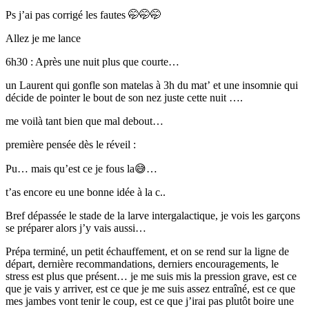
Ps j’ai pas corrigé les fautes 🤭🤭🤭
Allez je me lance
6h30 : Après une nuit plus que courte…
un Laurent qui gonfle son matelas à 3h du mat’ et une insomnie qui
décide de pointer le bout de son nez juste cette nuit ….
me voilà tant bien que mal debout…
première pensée dès le réveil :
Pu… mais qu’est ce je fous la😅…
t’as encore eu une bonne idée à la c..
Bref dépassée le stade de la larve intergalactique, je vois les garçons
se préparer alors j’y vais aussi…
Prépa terminé, un petit échauffement, et on se rend sur la ligne de
départ, dernière recommandations, derniers encouragements, le
stress est plus que présent… je me suis mis la pression grave, est ce
que je vais y arriver, est ce que je me suis assez entraîné, est ce que
mes jambes vont tenir le coup, est ce que j’irai pas plutôt boire une