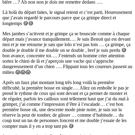
bière …? Ah non non je dois me remettre dedans ….
Là holà du départ faites, le signal retenti et c’est parti, Heureusement
que j’avais regardé le parcours parce que ça grimpe direct et
longtemps 😅😅
Mes jambes s’activent et je grimpe ça se bouscule comme à chaque
départ mais j’avance tranquillement…. Je suis Benoit qui est devant
moi et je me retourne je sais que lolo n’est pas loin … ça grimpe, ça
double je double il me double on se double , bref je suis perdu 😅
bon avance, concentre toi…. J’entends un homme crier attention
sortez le chien de là et j’aperçois une vache qui s’approche
dangereusement d’un chien …. Flippant tous les coureurs passent au
milieu 😱😱😱
Après un faux plat montant long très long voilà la première
difficulté, la première bosse en single…. Allez on emboîte le pas je
prend le rythme de ceux qui sont devant et ça permet de monter et
de réguler, parfois les cailloux sont tellement haut que j’ai du mal à
grimper, j’ai comme l’impression d’être à l’escalade… c’est bon
première bosse ok, une descente mode piste noire, je suis sur la
réserve la peur de tomber, de glisser … comme d’habitude… du
coup tout un tas de personnes foncent et me double j’essaie de les
compter mais il y en a trop tant pis 😅