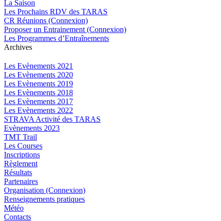
La Saison
Les Prochains RDV des TARAS
CR Réunions (Connexion)
Proposer un Entrainement (Connexion)
Les Programmes d’Entraînements
Archives
Les Evènements 2021
Les Evènements 2020
Les Evènements 2019
Les Evènements 2018
Les Evènements 2017
Les Evènements 2022
STRAVA Activité des TARAS
Evènements 2023
TMT Trail
Les Courses
Inscriptions
Règlement
Résultats
Partenaires
Organisation (Connexion)
Renseignements pratiques
Météo
Contacts