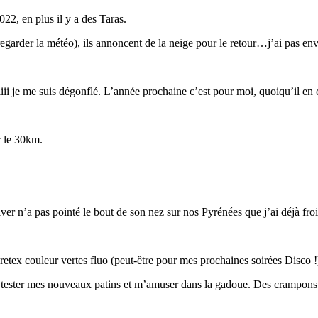
22, en plus il y a des Taras.
garder la météo), ils annoncent de la neige pour le retour…j’ai pas env
iii je me suis dégonflé. L’année prochaine c’est pour moi, quoiqu’il en 
r le 30km.
iver n’a pas pointé le bout de son nez sur nos Pyrénées que j’ai déjà froi
tex couleur vertes fluo (peut-être pour mes prochaines soirées Disco !
ng, tester mes nouveaux patins et m’amuser dans la gadoue. Des cramp