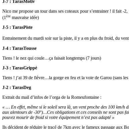
J-7 : TarasMotiv
Nico me propose un tour dans ses coteaux pour s’entrainer ! il fait -2
ère
(1
mauvaise idée)
J-5 : TarasPiste
Entrainement du mardi soir sur la piste, il y a en plus du froid, du ve
J-4 : TarasTousse
Tiens ! le nez qui coule…ça faisait longtemps (7 jours)
J-3 : TarasGrippé
Tiens ! j’ai 39 de fièvre…la gorge en feu et la voie de Garou (sans les
J-2 : TarasDeg
Extrait du mail d’infos de l’orga de la Romeufontaine :
« … En effet, même si le soleil sera là, un vent proche des 100 km/h d
aux alentours de -30°)…
Ces obligations et ces conseils ne sont pas f
pouvez mourir de froid si votre équipement n’est pas adapté »
Ils décident de réduire le tracé de 7km avec le fameux passage aux Boui