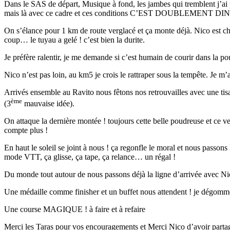
Dans le SAS de départ, Musique à fond, les jambes qui tremblent j’ai pl
mais là avec ce cadre et ces conditions C’EST DOUBLEMENT D
On s’élance pour 1 km de route verglacé et ça monte déjà. Nico est chau
coup… le tuyau a gelé ! c’est bien la durite.
Je préfère ralentir, je me demande si c’est humain de courir dans la 
Nico n’est pas loin, au km5 je crois le rattraper sous la tempête. Je m
Arrivés ensemble au Ravito nous fêtons nos retrouvailles avec une ti
ème
(3
mauvaise idée).
On attaque la dernière montée ! toujours cette belle poudreuse et ce ven
compte plus !
En haut le soleil se joint à nous ! ça regonfle le moral et nous passon
mode VTT, ça glisse, ça tape, ça relance… un régal !
Du monde tout autour de nous passons déjà la ligne d’arrivée avec Ni
Une médaille comme finisher et un buffet nous attendent ! je dégomme
Une course MAGIQUE ! à faire et à refaire
Merci les Taras pour vos encouragements et Merci Nico d’avoir parta