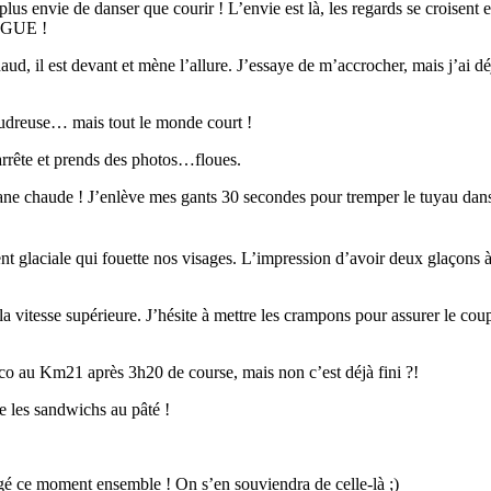
us envie de danser que courir ! L’envie est là, les regards se croisent 
INGUE !
d, il est devant et mène l’allure. J’essaye de m’accrocher, mais j’ai déj
poudreuse… mais tout le monde court !
’arrête et prends des photos…floues.
sane chaude ! J’enlève mes gants 30 secondes pour tremper le tuyau dans
t glaciale qui fouette nos visages. L’impression d’avoir deux glaçons à l
s la vitesse supérieure. J’hésite à mettre les crampons pour assurer le 
co au Km21 après 3h20 de course, mais non c’est déjà fini ?!
 les sandwichs au pâté !
gé ce moment ensemble ! On s’en souviendra de celle-là ;)