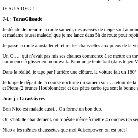
JE SUIS DEG !
J-1 : TarasGlissade
Je décide de prendre la route samedi, des averses de neige sont anno
et madame (aussi malade) que je me lance dans 5h de route pour rej
Je passe la route à installer et retirer les chaussettes aux pneus de la 
Un C….. qui n’avait pas mis ses chaines commence à se mettre en travers
commence à glisser en moonwalk. Panique je tente tout (dans le jeu Vra
Dans la réalité, je tape par l’arrière une clôture, la voiture fait un 
Je loupe le départ de la course nocturne du samedi soir… retour de l
et Pietra (2 brunes Houblonnées) et des pâtes carbo (ça sent la bonne 
Jour j : TarasGivrés
Bon Nico est malade aussi…On forme un bon duo.
On s’habille chaudement, on n’hésite même à mettre 4 couches (ça sen
Nico a les mêmes chaussettes que moi #discopower, on est prêt !