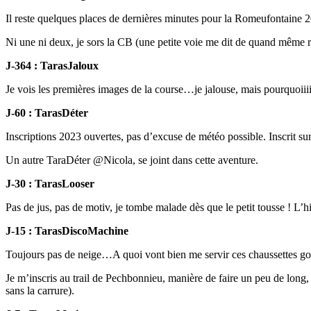
Il reste quelques places de dernières minutes pour la Romeufontaine 20
Ni une ni deux, je sors la CB (une petite voie me dit de quand même re
J-364 : TarasJaloux
Je vois les premières images de la course…je jalouse, mais pourquoiiii
J-60 : TarasDéter
Inscriptions 2023 ouvertes, pas d’excuse de météo possible. Inscrit su
Un autre TaraDéter @Nicola, se joint dans cette aventure.
J-30 : TarasLooser
Pas de jus, pas de motiv, je tombe malade dès que le petit tousse ! L’h
J-15 : TarasDiscoMachine
Toujours pas de neige…A quoi vont bien me servir ces chaussettes gore
Je m’inscris au trail de Pechbonnieu, manière de faire un peu de lo
sans la carrure).