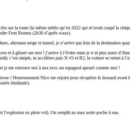
ncées sur la route (la même météo qu’en 2022 qui m’avait coupé la chi
oindre Font Romeu (2h30 d’après waze).
voiture, alternant neige et tunnel, je n’arrive pas loin de la destination 
 et à glisser sur moi ! j’arrive à l’éviter mais je n’ai plus assez d’éla
lly c’est simple, tu accélères puis X+O et R2, la voiture se remet à l’
180° et je me retrouve nez à nez avec un espagnol apeuré comme moi !
a loose ! Heureusement Nico me rejoint pour récupérer le dossard avan
soirée étudiante).
t l’explosion en plein vol). On remplit au max notre poche à eau.