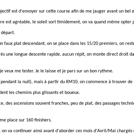
jectif est d'envoyer sur cette course afin de me jauger avant un be
ture est agréable, le soleil sort timidement, on va quand même opter 
e départ.
n faux plat descendant, on se place dans les 15/20 premiers, on rest
ès une longue descente rapide, aucun répit, on monte direct droit da
e veux me tester. Je le laisse et je pars sur un bon rythme.
p pendant la nuit), mais à partir du KM10, on commence à trouver de l
dent les chemins plus glissants et boueux.
nce, des ascensions souvent franches, peu de plat, des passages techni
ème place sur 160 finishers.
 on va continuer ainsi avant d'aborder ces mois d'Avril/Mai chargés d'