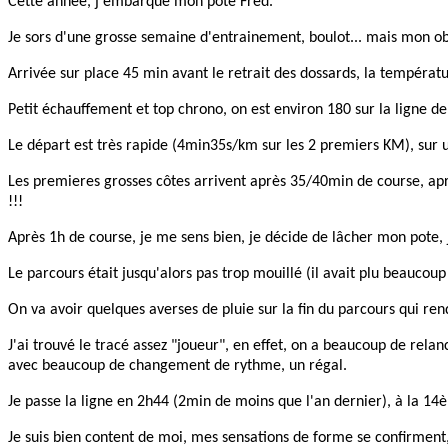
Cette année, j'embarque mon pote Fred.
Je sors d'une grosse semaine d'entrainement, boulot... mais mon ob
Arrivée sur place 45 min avant le retrait des dossards, la tempéra
Petit échauffement et top chrono, on est environ 180 sur la ligne d
Le départ est très rapide (4min35s/km sur les 2 premiers KM), sur u
Les premieres grosses côtes arrivent après 35/40min de course, apr
!!!
Après 1h de course, je me sens bien, je décide de lâcher mon pote, j
Le parcours était jusqu'alors pas trop mouillé (il avait plu beaucou
On va avoir quelques averses de pluie sur la fin du parcours qui ren
J'ai trouvé le tracé assez "joueur", en effet, on a beaucoup de rela
avec beaucoup de changement de rythme, un régal.
Je passe la ligne en 2h44 (2min de moins que l'an dernier), à la 14
Je suis bien content de moi, mes sensations de forme se confirment,