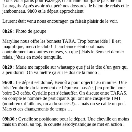
Nous voilà partis pour Baziége, charmante bourgade paisible du
Lauragais. Après avoir récupéré nos dossards, le bâton de relais et le
jambonneau, 9h00 et le départ approchaient.
Laurent était venu nous encourager, ça faisait plaisir de le voir.
8h26
: Photo de groupe
Maryline nous offre les bonnets TARA. Trop bonne idée ! Il est
magnifique, merci le club ! L’ambiance était cool mais
contrairement aux autres courses, vu que j’étais le 3eme et dernier
relais, j’étais en mode tranquille.
8h29
: Marie me rappelle sur whatsapp que j’ai la tête d’un gars qui
a peu dormi. On va mettre ça sur le dos de la rando !
9h00
: Le départ est donné, Benoît a pour objectif 36 minutes. Une
fois l’euphorie du lancement de l’épreuve passée, j’en profite pour
boire 2-3 cafés. Cyrielle part s’échauffer. On discute entre TARAS,
on compte le nombre de participants qui ont une casquette TMT
(nombreux d’ailleurs, on a du succès !)… mais on se caille un peu.
Mars et ces changements de temps …
09h30
:
Cyrielle se positionne pour le départ. Une cheville en moins
mais un moral au top, la couette aérodynamique se met en action !