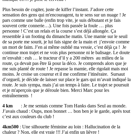
Plus besoin de cogiter, juste de kiffer l’instant. J’adore cette
sensation des gens qui m'encouragent, tu te sens sur un nuage ! Je
pars comme une balle (enfin trop vite, je suis débutant et je fais
souvent cette connerie…). Une fois passée la foule … plus
personne ! C’est un relais et la course s’est déjà allongée. Ça
ressemble à un footing du dimanche matin. Une mamie sur le seuil
de sa porte me sourit, je lui fais signe de la main et j’envoie comme
un mort de faim. J’en ai même oublié ma vessie, c’est déjà ça ! Je
continue mon trajet et ne vois plus personne ni le balisage. Le doute
m’envahit : euh … le tracteur d’il y a 200 mètres au milieu de la
route, ça devait pas être là pour la déco. Je comprends alors que je
me suis planté de route ! Je repasse la mamie, elle rigolait mais moi
moins. Je croise un coureur et il me confirme l’itinéraire. Sursaut
d’orgueil, je décide de laisser sur place le gars qui m’avait indiqué la
route. Je suis sympa, mais j’ai un temps à faire. Le trajet se poursuit
et je m'aperçois que je déroule bien. Merci Marc pour les
entraînements !
4 km
: Je me sentais comme Tom Hanks dans Seul au monde.
J’avais chaud : Oups, mon bonnet … bon ben je le garde, après tout
c’est aux couleurs du club !
4km500
: Une silhouette féminine au loin : Hallucination de la
chaleur ? Non, elle est vraie !!! J’ai enfin un lièvre !