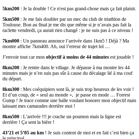
5km200
: Je la double ! Ce n'est pas grand-chose mais ça fait plaisir.
5km500
: Je me fais doubler par un mec du club de triathlon de
Toulouse. Bon au final je me dis que même si je n’avais pas fait la
raclette vendredi, ça aurait rien changé : je ne suis pas à ce niveau !
7km000
: Un panneau annonce l’arrivée dans 1km5 ! Déjà ? Ma
montre affiche 7km400. Ah, oui l’erreur de trajet lol …
J’envoie tout car mon
objectif à moins de 44 minutes
est jouable !
8km200
: Je rentre dans le village. Je dépasse à ma montre les 44
minutes mais je n’en suis pas sûr à cause du décalage lié à ma couf
du départ.
8km300
: Mes coéquipiers sont là, je suis trop heureux de les voir !
Et d’un coup, de « seul au monde », je passe en mode … Forrest
Gump ! Je trace comme une balle voulant honorer mon objectif mais
laissant mes camarades derrière moi !
8km500
: L’arrivée !!! je crache un poumon mais la ligne est
derrière ! Ça sent la bière !
43’21 et 5’05 au km
! Je suis content de moi et en fait c’est bien ça
le principal ….