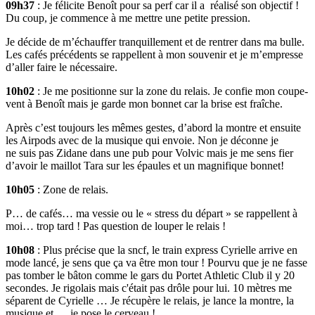
09h37
: Je félicite Benoît pour sa perf car il a réalisé son objectif !
Du coup, je commence à me mettre une petite pression.
Je décide de m’échauffer tranquillement et de rentrer dans ma bulle.
Les cafés précédents se rappellent à mon souvenir et je m’empresse
d’aller faire le nécessaire.
10h02
: Je me positionne sur la zone du relais. Je confie mon coupe-
vent à Benoît mais je garde mon bonnet car la brise est fraîche.
Après c’est toujours les mêmes gestes, d’abord la montre et ensuite
les Airpods avec de la musique qui envoie. Non je déconne je
ne suis pas Zidane dans une pub pour Volvic mais je me sens fier
d’avoir le maillot Tara sur les épaules et un magnifique bonnet!
10h05
: Zone de relais.
P… de cafés… ma vessie ou le « stress du départ » se rappellent à
moi… trop tard ! Pas question de louper le relais !
10h08
: Plus précise que la sncf, le train express Cyrielle arrive en
mode lancé, je sens que ça va être mon tour ! Pourvu que je ne fasse
pas tomber le bâton comme le gars du Portet Athletic Club il y 20
secondes. Je rigolais mais c'était pas drôle pour lui. 10 mètres me
séparent de Cyrielle … Je récupère le relais, je lance la montre, la
musique et…. je pose le cerveau !