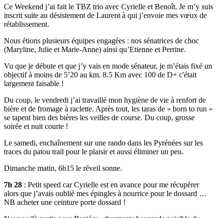
Ce Weekend j’ai fait le TBZ trio avec Cyrielle et Benoît. Je m’y suis
inscrit suite au désistement de Laurent à qui j’envoie mes vœux de
rétablissement.
Nous étions plusieurs équipes engagées : nos sénatrices de choc
(Maryline, Julie et Marie-Anne) ainsi qu’Etienne et Perrine.
Vu que je débute et que j’y vais en mode sénateur, je m’étais fixé un
objectif à moins de 5’20 au km. 8.5 Km avec 100 de D+ c'était
largement faisable !
Du coup, le vendredi j’ai travaillé mon hygiène de vie à renfort de
bière et de fromage à raclette. Après tout, les taras de « born to run »
se tapent bien des bières les veilles de course. Du coup, grosse
soirée et nuit courte !
Le samedi, enchaînement sur une rando dans les Pyrénées sur les
traces du patou trail pour le plaisir et aussi éliminer un peu.
Dimanche matin, 6h15 le réveil sonne.
7h 28
: Petit speed car Cyrielle est en avance pour me récupérer
alors que j’avais oublié mes épingles à nourrice pour le dossard …
NB acheter une ceinture porte dossard !