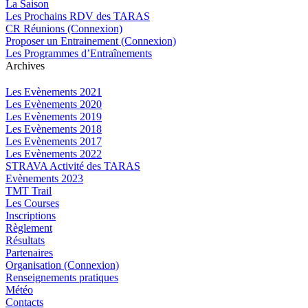
La Saison
Les Prochains RDV des TARAS
CR Réunions (Connexion)
Proposer un Entrainement (Connexion)
Les Programmes d’Entraînements
Archives
Les Evènements 2021
Les Evènements 2020
Les Evènements 2019
Les Evènements 2018
Les Evènements 2017
Les Evènements 2022
STRAVA Activité des TARAS
Evènements 2023
TMT Trail
Les Courses
Inscriptions
Règlement
Résultats
Partenaires
Organisation (Connexion)
Renseignements pratiques
Météo
Contacts