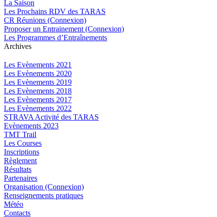
La Saison
Les Prochains RDV des TARAS
CR Réunions (Connexion)
Proposer un Entrainement (Connexion)
Les Programmes d’Entraînements
Archives
Les Evènements 2021
Les Evènements 2020
Les Evènements 2019
Les Evènements 2018
Les Evènements 2017
Les Evènements 2022
STRAVA Activité des TARAS
Evènements 2023
TMT Trail
Les Courses
Inscriptions
Règlement
Résultats
Partenaires
Organisation (Connexion)
Renseignements pratiques
Météo
Contacts