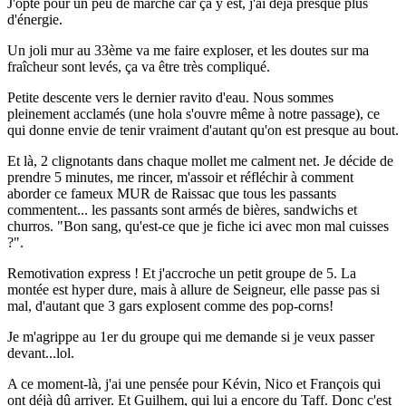
J'opte pour un peu de marche car ça y est, j'ai déjà presque plus
d'énergie.
Un joli mur au 33ème va me faire exploser, et les doutes sur ma
fraîcheur sont levés, ça va être très compliqué.
Petite descente vers le dernier ravito d'eau. Nous sommes
pleinement acclamés (une hola s'ouvre même à notre passage), ce
qui donne envie de tenir vraiment d'autant qu'on est presque au bout.
Et là, 2 clignotants dans chaque mollet me calment net. Je décide de
prendre 5 minutes, me rincer, m'assoir et réfléchir à comment
aborder ce fameux MUR de Raissac que tous les passants
commentent... les passants sont armés de bières, sandwichs et
churros. "Bon sang, qu'est-ce que je fiche ici avec mon mal cuisses
?".
Remotivation express ! Et j'accroche un petit groupe de 5. La
montée est hyper dure, mais à allure de Seigneur, elle passe pas si
mal, d'autant que 3 gars explosent comme des pop-corns!
Je m'agrippe au 1er du groupe qui me demande si je veux passer
devant...lol.
A ce moment-là, j'ai une pensée pour Kévin, Nico et François qui
ont déjà dû arriver. Et Guilhem, qui lui a encore du Taff. Donc c'est