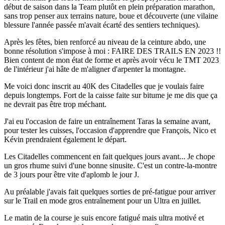
début de saison dans la Team plutôt en plein préparation marathon,
sans trop penser aux terrains nature, boue et découverte (une vilaine
blessure l'année passée m'avait écarté des sentiers techniques).
Après les fêtes, bien renforcé au niveau de la ceinture abdo, une
bonne résolution s'impose à moi : FAIRE DES TRAILS EN 2023 !!
Bien content de mon état de forme et après avoir vécu le TMT 2023
de l'intérieur j'ai hâte de m'aligner d'arpenter la montagne.
Me voici donc inscrit au 40K des Citadelles que je voulais faire
depuis longtemps. Fort de la caisse faite sur bitume je me dis que ça
ne devrait pas être trop méchant.
J'ai eu l'occasion de faire un entraînement Taras la semaine avant,
pour tester les cuisses, l'occasion d'apprendre que François, Nico et
Kévin prendraient également le départ.
Les Citadelles commencent en fait quelques jours avant... Je chope
un gros rhume suivi d'une bonne sinusite. C'est un contre-la-montre
de 3 jours pour être vite d'aplomb le jour J.
Au préalable j'avais fait quelques sorties de pré-fatigue pour arriver
sur le Trail en mode gros entraînement pour un Ultra en juillet.
Le matin de la course je suis encore fatigué mais ultra motivé et