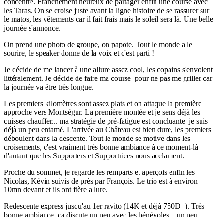
concentré. Franchement heureux de partager enfin une course avec
les Taras. On se croise juste avant la ligne histoire de se rassurer sur
le matos, les vêtements car il fait frais mais le soleil sera là. Une belle
journée s'annonce.
On prend une photo de groupe, on papote. Tout le monde a le
sourire, le speaker donne de la voix et c'est parti !
Je décide de me lancer à une allure assez cool, les copains s'envolent
littéralement. Je décide de faire ma course pour ne pas me griller car
la journée va être très longue.
Les premiers kilomètres sont assez plats et on attaque la première
approche vers Montségur. La première montée et je sens déjà les
cuisses chauffer... ma stratégie de pré-fatigue est concluante, je suis
déjà un peu entamé. L'arrivée au Château est bien dure, les premiers
déboulent dans la descente. Tout le monde se motive dans les
croisements, c'est vraiment très bonne ambiance à ce moment-là
d'autant que les Supporters et Supportrices nous acclament.
Proche du sommet, je regarde les remparts et aperçois enfin les
Nicolas, Kévin suivis de près par François. Le trio est à environ
10mn devant et ils ont fière allure.
Redescente express jusqu'au 1er ravito (14K et déjà 750D+). Très
bonne ambiance, ça discute un peu avec les bénévoles... un peu