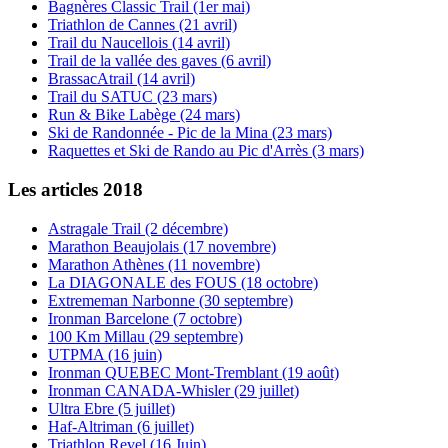
Bagnères Classic Trail (1er mai)
Triathlon de Cannes (21 avril)
Trail du Naucellois (14 avril)
Trail de la vallée des gaves (6 avril)
BrassacAtrail (14 avril)
Trail du SATUC (23 mars)
Run & Bike Labège (24 mars)
Ski de Randonnée - Pic de la Mina (23 mars)
Raquettes et Ski de Rando au Pic d'Arrès (3 mars)
Les articles 2018
Astragale Trail (2 décembre)
Marathon Beaujolais (17 novembre)
Marathon Athènes (11 novembre)
La DIAGONALE des FOUS (18 octobre)
Extrememan Narbonne (30 septembre)
Ironman Barcelone (7 octobre)
100 Km Millau (29 septembre)
UTPMA (16 juin)
Ironman QUEBEC Mont-Tremblant (19 août)
Ironman CANADA-Whisler (29 juillet)
Ultra Ebre (5 juillet)
Haf-Altriman (6 juillet)
Triathlon Revel (16 Juin)