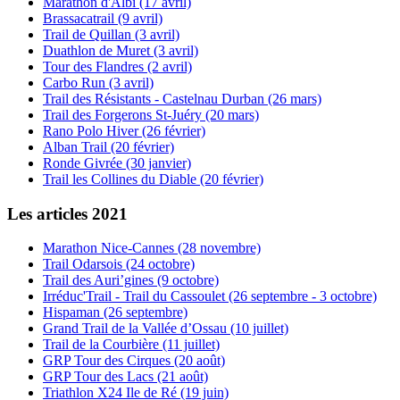
Marathon d'Albi (17 avril)
Brassacatrail (9 avril)
Trail de Quillan (3 avril)
Duathlon de Muret (3 avril)
Tour des Flandres (2 avril)
Carbo Run (3 avril)
Trail des Résistants - Castelnau Durban (26 mars)
Trail des Forgerons St-Juéry (20 mars)
Rano Polo Hiver (26 février)
Alban Trail (20 février)
Ronde Givrée (30 janvier)
Trail les Collines du Diable (20 février)
Les articles 2021
Marathon Nice-Cannes (28 novembre)
Trail Odarsois (24 octobre)
Trail des Auri’gines (9 octobre)
Irréduc'Trail - Trail du Cassoulet (26 septembre - 3 octobre)
Hispaman (26 septembre)
Grand Trail de la Vallée d’Ossau (10 juillet)
Trail de la Courbière (11 juillet)
GRP Tour des Cirques (20 août)
GRP Tour des Lacs (21 août)
Triathlon X24 Ile de Ré (19 juin)