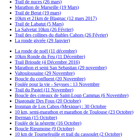
Trail de nuces (26 mars)
Marathon de Marseille (19 Mars)
Trail de Berat (19 mars)
10km et 21km de Blagnac (12 mars 2017)
Trail de Labatut (5 Mars)
La Salvetat 10km (26 Février)
Trail des collines du diables Cahors (26 Février)
La ronde givrée (29 Janvier)
La ronde de noël (11 décembre)
10km Ronde du Feu (11 Décembre)
Trail Brioude (4 Décembre 2016)
Marathon et semi San Sebastian (29 novembre)
Valtoulousaine (29 Novembre)
Boucle du confluent (20 Novembre)
Foulée pour la vie - Seysses : 13 Novembre
Trail du Pastel (11 Novembre)
Boucle des coteaux de Saint-Loup Cammas (6 Novembre)
Diagonale Des Fous (20 Octobre)
Ironman de Los Cabos (Mexique) : 30 Octobre
10 km, semi-marathon et marathon de Toulouse (23 Octobre)
Iberman (15 Octobre)
Foulée de la négrette (16 Octobre)
Boucle Rieumoise (9 Octobre)
10 km de Tournefeuille et trail du cassoulet (2 Octobre)