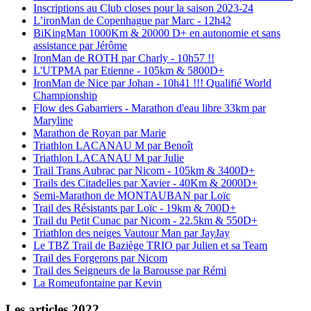
Inscriptions au Club closes pour la saison 2023-24
L’ironMan de Copenhague par Marc - 12h42
BiKingMan 1000Km & 20000 D+ en autonomie et sans
assistance par Jérôme
IronMan de ROTH par Charly - 10h57 !!
L'UTPMA par Etienne - 105km & 5800D+
IronMan de Nice par Johan - 10h41 !!! Qualifié World
Championship
Flow des Gabarriers - Marathon d'eau libre 33km par
Maryline
Marathon de Royan par Marie
Triathlon LACANAU M par Benoît
Triathlon LACANAU M par Julie
Trail Trans Aubrac par Nicom - 105km & 3400D+
Trails des Citadelles par Xavier - 40Km & 2000D+
Semi-Marathon de MONTAUBAN par Loïc
Trail des Résistants par Loïc - 19km & 700D+
Trail du Petit Cunac par Nicom - 22.5km & 550D+
Triathlon des neiges Vautour Man par JayJay
Le TBZ Trail de Baziège TRIO par Julien et sa Team
Trail des Forgerons par Nicom
Trail des Seigneurs de la Barousse par Rémi
La Romeufontaine par Kevin
Les articles 2022