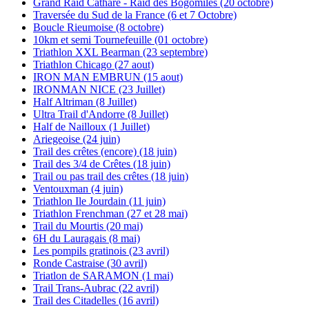
Grand Raid Cathare - Raid des Bogomiles (20 octobre)
Traversée du Sud de la France (6 et 7 Octobre)
Boucle Rieumoise (8 octobre)
10km et semi Tournefeuille (01 octobre)
Triathlon XXL Bearman (23 septembre)
Triathlon Chicago (27 aout)
IRON MAN EMBRUN (15 aout)
IRONMAN NICE (23 Juillet)
Half Altriman (8 Juillet)
Ultra Trail d'Andorre (8 Juillet)
Half de Nailloux (1 Juillet)
Ariegeoise (24 juin)
Trail des crêtes (encore) (18 juin)
Trail des 3/4 de Crêtes (18 juin)
Trail ou pas trail des crêtes (18 juin)
Ventouxman (4 juin)
Triathlon Ile Jourdain (11 juin)
Triathlon Frenchman (27 et 28 mai)
Trail du Mourtis (20 mai)
6H du Lauragais (8 mai)
Les pompils gratinois (23 avril)
Ronde Castraise (30 avril)
Triatlon de SARAMON (1 mai)
Trail Trans-Aubrac (22 avril)
Trail des Citadelles (16 avril)