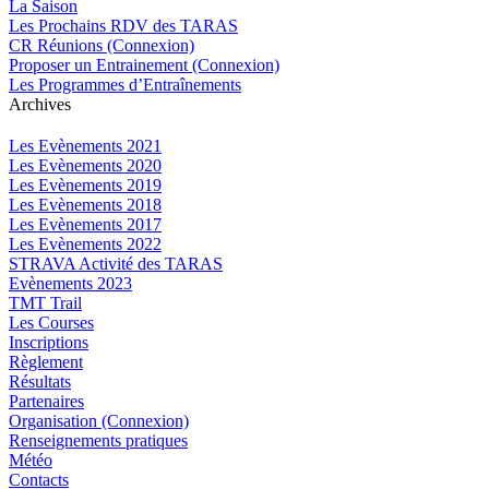
La Saison
Les Prochains RDV des TARAS
CR Réunions (Connexion)
Proposer un Entrainement (Connexion)
Les Programmes d’Entraînements
Archives
Les Evènements 2021
Les Evènements 2020
Les Evènements 2019
Les Evènements 2018
Les Evènements 2017
Les Evènements 2022
STRAVA Activité des TARAS
Evènements 2023
TMT Trail
Les Courses
Inscriptions
Règlement
Résultats
Partenaires
Organisation (Connexion)
Renseignements pratiques
Météo
Contacts