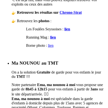
exploits ou ceux des autres
Retrouvez les résultas sur
Chrono-Strat
Retrouvez les
photos
:
Les Foulées Seyssoises :
lien
Running Mag :
lien
Borne photo :
lien
Ma NOUNOU au TMT
On a la solution
Gratuite
de garde pour vos enfants le jour
du
TMT
!!!
Notre partenaire
Ema, ma nounou à moi
vous propose une
garde de
8h45 à 12h15
pour vos enfants à partir de
3ans
sur
le site départ/arrivée. 🦹‍♀️
Ema, ma nounou à moi
est spécialisée dans la garde
d'enfants à domicile depuis plus de 15ans avec 5 agences de
proximité (Muret, Colomiers, Toulouse, Pamiers et