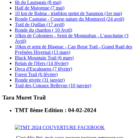
6h du Lauragais (8 mai)
Half de Majorque (7 mai)
10 km de Balma - triathlon sprint de Saramon (1er mai)
Ronde Castraise - Course nature du Montravel (24 avril)
Trail de Quillan (17 avril)
Ronde du chardon ( 10 Avril)
10km de Colomiers - Semi de Montauban - L'auscitaine (3
Avril)
10km et semi de Blagnac - Cap Berat Trail - Grand Raid des
Pyrénées Hivernal (13 mars)
Black Mountain Trail (6 mars)
Relais de l'Hers (14 février)
Deca d'Escalquens (7 février)
Forest Trail (6 février)
Ronde givrée (31 janvier)
Trail des Coteaux Bellevue (10 janvier)
Tara Muret Trail
TMT 8ème Edition : 04-02-2024
C'est déja fini, mais vous pouvez toujours retrouver vos