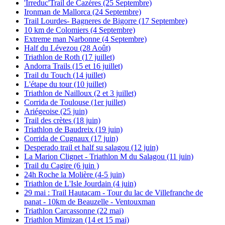
'Irreduc'Trail de Cazères (25 Septembre)
Ironman de Mallorca (24 Septembre)
Trail Lourdes- Bagneres de Bigorre (17 Septembre)
10 km de Colomiers (4 Septembre)
Extreme man Narbonne (4 Septembre)
Half du Lévezou (28 Août)
Triathlon de Roth (17 juillet)
Andorra Trails (15 et 16 juillet)
Trail du Touch (14 juillet)
L'étape du tour (10 juillet)
Triathlon de Nailloux (2 et 3 juillet)
Corrida de Toulouse (1er juillet)
Ariégeoise (25 juin)
Trail des crètes (18 juin)
Triathlon de Baudreix (19 juin)
Corrida de Cugnaux (17 juin)
Desperado trail et half su salagou (12 juin)
La Marion Clignet - Triathlon M du Salagou (11 juin)
Trail du Cagire (6 juin )
24h Roche la Molière (4-5 juin)
Triathlon de L'Isle Jourdain (4 juin)
29 mai : Trail Hautacam - Tour du lac de Villefranche de
panat - 10km de Beauzelle - Ventouxman
Triathlon Carcassonne (22 mai)
Triathlon Mimizan (14 et 15 mai)