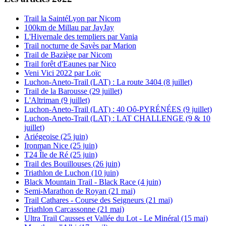
Trail la SaintéLyon par Nicom
100km de Millau par JayJay
L'Hivernale des templiers par Vania
Trail nocturne de Savès par Marion
Trail de Baziège par Nicom
Trail forêt d'Eaunes par Nico
Veni Vici 2022 par Loïc
Luchon-Aneto-Trail (LAT) : La route 3404 (8 juillet)
Trail de la Barousse (29 juillet)
L'Altriman (9 juillet)
Luchon-Aneto-Trail (LAT) : 40 Oô-PYRÉNÉES (9 juillet)
Luchon-Aneto-Trail (LAT) : LAT CHALLENGE (9 & 10
juillet)
Ariégeoise (25 juin)
Ironman Nice (25 juin)
T24 Île de Ré (25 juin)
Trail des Bouillouses (26 juin)
Triathlon de Luchon (10 juin)
Black Mountain Trail - Black Race (4 juin)
Semi-Marathon de Royan (21 mai)
Trail Cathares - Course des Seigneurs (21 mai)
Triathlon Carcassonne (21 mai)
Ultra Trail Causses et Vallée du Lot - Le Minéral (15 mai)