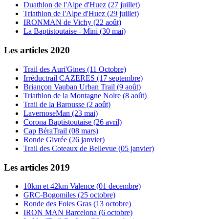
Duathlon de l'Alpe d'Huez (27 juillet)
Triathlon de l'Alpe d'Huez (29 juillet)
IRONMAN de Vichy (22 août)
La Baptistoutaise - Mini (30 mai)
Les articles 2020
Trail des Auri'Gines (11 Octobre)
Irréductrail CAZERES (17 septembre)
Briançon Vauban Urban Trail (9 août)
Triathlon de la Montagne Noire (8 août)
Trail de la Barousse (2 août)
LavernoseMan (23 mai)
Corona Baptistoutaise (26 avril)
Cap BéraTrail (08 mars)
Ronde Givrée (26 janvier)
Trail des Coteaux de Bellevue (05 janvier)
Les articles 2019
10km et 42km Valence (01 decembre)
GRC-Bogomiles (25 octobre)
Ronde des Foies Gras (13 octobre)
IRON MAN Barcelona (6 octobre)