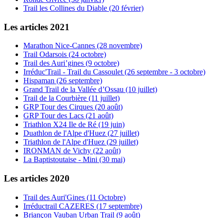
Trail les Collines du Diable (20 février)
Les articles 2021
Marathon Nice-Cannes (28 novembre)
Trail Odarsois (24 octobre)
Trail des Auri’gines (9 octobre)
Irréduc'Trail - Trail du Cassoulet (26 septembre - 3 octobre)
Hispaman (26 septembre)
Grand Trail de la Vallée d’Ossau (10 juillet)
Trail de la Courbière (11 juillet)
GRP Tour des Cirques (20 août)
GRP Tour des Lacs (21 août)
Triathlon X24 Ile de Ré (19 juin)
Duathlon de l'Alpe d'Huez (27 juillet)
Triathlon de l'Alpe d'Huez (29 juillet)
IRONMAN de Vichy (22 août)
La Baptistoutaise - Mini (30 mai)
Les articles 2020
Trail des Auri'Gines (11 Octobre)
Irréductrail CAZERES (17 septembre)
Briançon Vauban Urban Trail (9 août)