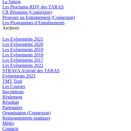
La Saison
Les Prochains RDV des TARAS
CR Réunions (Connexion)
Proposer un Entrainement (Connexion)
Les Programmes d’Entraînements
Archives
Les Evènements 2021
Les Evènements 2020
Les Evènements 2019
Les Evènements 2018
Les Evènements 2017
Les Evènements 2022
STRAVA Activité des TARAS
Evènements 2023
TMT Trail
Les Courses
Inscriptions
Règlement
Résultats
Partenaires
Organisation (Connexion)
Renseignements pratiques
Météo
Contacts