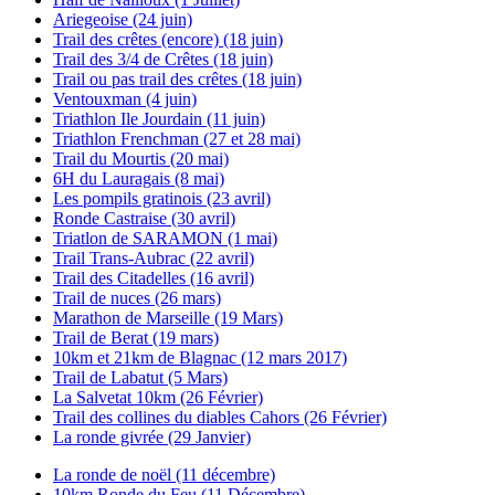
Ariegeoise (24 juin)
Trail des crêtes (encore) (18 juin)
Trail des 3/4 de Crêtes (18 juin)
Trail ou pas trail des crêtes (18 juin)
Ventouxman (4 juin)
Triathlon Ile Jourdain (11 juin)
Triathlon Frenchman (27 et 28 mai)
Trail du Mourtis (20 mai)
6H du Lauragais (8 mai)
Les pompils gratinois (23 avril)
Ronde Castraise (30 avril)
Triatlon de SARAMON (1 mai)
Trail Trans-Aubrac (22 avril)
Trail des Citadelles (16 avril)
Trail de nuces (26 mars)
Marathon de Marseille (19 Mars)
Trail de Berat (19 mars)
10km et 21km de Blagnac (12 mars 2017)
Trail de Labatut (5 Mars)
La Salvetat 10km (26 Février)
Trail des collines du diables Cahors (26 Février)
La ronde givrée (29 Janvier)
La ronde de noël (11 décembre)
10km Ronde du Feu (11 Décembre)