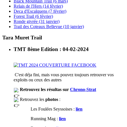
Black Mountain Trail (6 mars)
Relais de l'Hers (14 février)
Deca d'Escalquens (7 février)
Forest Trail (6 février)
Ronde givrée (31 janvier)
Trail des Coteaux Bellevue (10 janvier)
Tara Muret Trail
TMT 8ème Edition : 04-02-2024
C'est déja fini, mais vous pouvez toujours retrouver vos
exploits ou ceux des autres
Retrouvez les résultas sur
Chrono-Strat
Retrouvez les
photos
:
Les Foulées Seyssoises :
lien
Running Mag :
lien