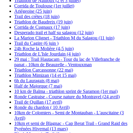
Triathlon de Nailloux (2 et 3 juillet)
Corrida de Toulouse (1er juillet)
Ariégeoise (25 juin)
Trail des crètes (18 juin)
Triathlon de Baudreix (19 juin)
Corrida de Cugnaux (17 juin)
Desperado trail et half su salagou (12 juin)
La Marion Clignet - Triathlon M du Salagou (11 juin)
Trail du Cagire (6 juin )
24h Roche la Molière (4-5 juin)
Triathlon de L'Isle Jourdain (4 juin)
29 mai : Trail Hautacam - Tour du lac de Villefranche de
panat - 10km de Beauzelle - Ventouxman
Triathlon Carcassonne (22 mai)
Triathlon Mimizan (14 et 15 mai)
6h du Lauragais (8 mai)
Half de Majorque (7 mai)
10 km de Balma - triathlon sprint de Saramon (1er mai)
Ronde Castraise - Course nature du Montravel (24 avril)
Trail de Quillan (17 avril)
Ronde du chardon ( 10 Avril)
10km de Colomiers - Semi de Montauban - L'auscitaine (3
Avril)
10km et semi de Blagnac - Cap Berat Trail - Grand Raid des
Pyrénées Hivernal (13 mars)