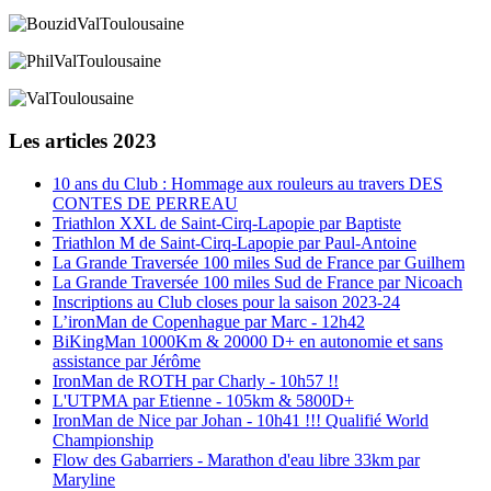
Les articles 2023
10 ans du Club : Hommage aux rouleurs au travers DES
CONTES DE PERREAU
Triathlon XXL de Saint-Cirq-Lapopie par Baptiste
Triathlon M de Saint-Cirq-Lapopie par Paul-Antoine
La Grande Traversée 100 miles Sud de France par Guilhem
La Grande Traversée 100 miles Sud de France par Nicoach
Inscriptions au Club closes pour la saison 2023-24
L’ironMan de Copenhague par Marc - 12h42
BiKingMan 1000Km & 20000 D+ en autonomie et sans
assistance par Jérôme
IronMan de ROTH par Charly - 10h57 !!
L'UTPMA par Etienne - 105km & 5800D+
IronMan de Nice par Johan - 10h41 !!! Qualifié World
Championship
Flow des Gabarriers - Marathon d'eau libre 33km par
Maryline