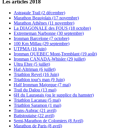
Les articles 2018
Astragale Trail (2 décembre)
Marathon Beaujolais (17 novembre)
Marathon Athènes (11 novembre)
La DIAGONALE des FOUS (18 octobre)
Extrememan Narbonne (30 septembre)
Ironman Barcelone (7 octobre)
100 Km Millau (29 septembre)
UTPMA (16 juin)
Ironman QUEBEC Mont-Tremblant (19 août)
Ironman CANADA-Whisler (29 juillet)
Ultra Ebre (5 juillet)
Haf-Altriman (6 juillet)
Triathlon Revel (16 Juin)
Triathlon tour's man (9 Juin)
Half Ironman Majorque (7 mai)
Trail du Dalou (13 mai)
6H du Lauragais (ou le supplice du hamster)
Triathlon Lacanau (5 mai)
Triathlon Saramon (1 mai)
Trans-Aubrac (21 avril)
Batistoutaise (22 avril)
Semi-Marathon de Colomiers (8 Avril)
Marathon de Paris (8 avril)