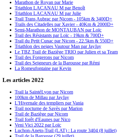
Marathon de Royan par Marie
Triathlon LACANAU M par Benoît
Triathlon LACANAU M par Julie
Trail Trans Aubrac par Nicom - 105km & 3400D+
Trails des Citadelles par Xavier - 40Km & 2000D+
Semi-Marathon de MONTAUBAN par Loïc
Trail des Résistants par Loïc - 19km & 700D+
Trail du Petit Cunac par Nicom - 22.5km & 550D+
Triathlon des neiges Vautour Man par JayJay
Le TBZ Trail de Baziège TRIO par Julien et sa Team
Trail des Forgerons par Nicom
Trail des Seigneurs de la Barousse par Rémi
La Romeufontaine par Kevin
Les articles 2022
Trail la SaintéLyon par Nicom
100km de Millau par JayJay
L'Hivernale des templiers par Vania
Trail nocturne de Savès par Marion
Trail de Baziège par Nicom
Trail forêt d'Eaunes par Nico
Veni Vici 2022 par Loïc
Luchon-Aneto-Trail (LAT) : La route 3404 (8 juillet)
Trail de la Barousse (29 juillet)