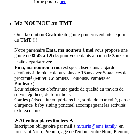
Borne photo :
lien
Ma NOUNOU au TMT
On a la solution
Gratuite
de garde pour vos enfants le jour
du
TMT
!!!
Notre partenaire
Ema, ma nounou à moi
vous propose une
garde de
8h45 à 12h15
pour vos enfants à partir de
3ans
sur
le site départ/arrivée. 🦹‍♀️
Ema, ma nounou à moi
est spécialisée dans la garde
d'enfants à domicile depuis plus de 15ans avec 5 agences de
proximité (Muret, Colomiers, Toulouse, Pamiers et
Bordeaux).
Leur mission est d'offrir une garde de qualité au travers de
suivis réguliers, de formations.
Gardes périscolaire ou péri-crèche , sortie de martenité, garde
d'urgence, baby-sitting ponctuel accompagnent les activités
extra-scolaires.
🚨
Attention places limitées
🚨.
Inscription obligatoire par mail à
m.tarrin@ema.family
en
précisant Nom, Prénom, âge de l'enfant, votre Nom, Prénom,