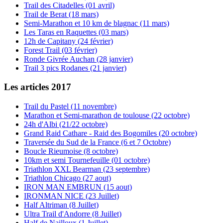
Trail des Citadelles (01 avril)
Trail de Berat (18 mars)
Semi-Marathon et 10 km de blagnac (11 mars)
Les Taras en Raquettes (03 mars)
12h de Capitany (24 février)
Forest Trail (03 février)
Ronde Givrée Auchan (28 janvier)
Trail 3 pics Rodanes (21 janvier)
Les articles 2017
Trail du Pastel (11 novembre)
Marathon et Semi-marathon de toulouse (22 octobre)
24h d'Albi (21/22 octobre)
Grand Raid Cathare - Raid des Bogomiles (20 octobre)
Traversée du Sud de la France (6 et 7 Octobre)
Boucle Rieumoise (8 octobre)
10km et semi Tournefeuille (01 octobre)
Triathlon XXL Bearman (23 septembre)
Triathlon Chicago (27 aout)
IRON MAN EMBRUN (15 aout)
IRONMAN NICE (23 Juillet)
Half Altriman (8 Juillet)
Ultra Trail d'Andorre (8 Juillet)
Half de Nailloux (1 Juillet)