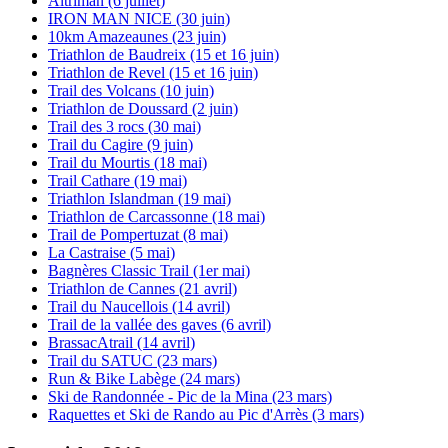
Altriman (6 juillet)
IRON MAN NICE (30 juin)
10km Amazeaunes (23 juin)
Triathlon de Baudreix (15 et 16 juin)
Triathlon de Revel (15 et 16 juin)
Trail des Volcans (10 juin)
Triathlon de Doussard (2 juin)
Trail des 3 rocs (30 mai)
Trail du Cagire (9 juin)
Trail du Mourtis (18 mai)
Trail Cathare (19 mai)
Triathlon Islandman (19 mai)
Triathlon de Carcassonne (18 mai)
Trail de Pompertuzat (8 mai)
La Castraise (5 mai)
Bagnères Classic Trail (1er mai)
Triathlon de Cannes (21 avril)
Trail du Naucellois (14 avril)
Trail de la vallée des gaves (6 avril)
BrassacAtrail (14 avril)
Trail du SATUC (23 mars)
Run & Bike Labège (24 mars)
Ski de Randonnée - Pic de la Mina (23 mars)
Raquettes et Ski de Rando au Pic d'Arrès (3 mars)