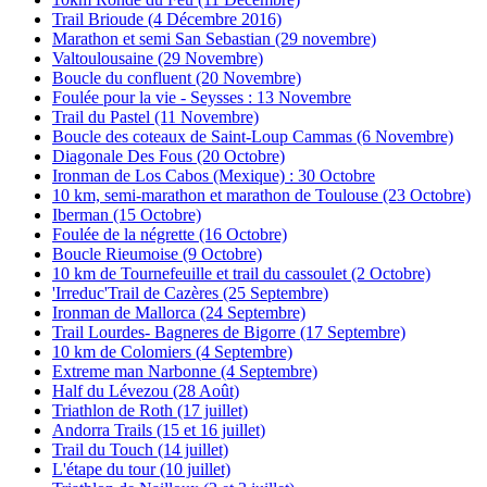
Trail Brioude (4 Décembre 2016)
Marathon et semi San Sebastian (29 novembre)
Valtoulousaine (29 Novembre)
Boucle du confluent (20 Novembre)
Foulée pour la vie - Seysses : 13 Novembre
Trail du Pastel (11 Novembre)
Boucle des coteaux de Saint-Loup Cammas (6 Novembre)
Diagonale Des Fous (20 Octobre)
Ironman de Los Cabos (Mexique) : 30 Octobre
10 km, semi-marathon et marathon de Toulouse (23 Octobre)
Iberman (15 Octobre)
Foulée de la négrette (16 Octobre)
Boucle Rieumoise (9 Octobre)
10 km de Tournefeuille et trail du cassoulet (2 Octobre)
'Irreduc'Trail de Cazères (25 Septembre)
Ironman de Mallorca (24 Septembre)
Trail Lourdes- Bagneres de Bigorre (17 Septembre)
10 km de Colomiers (4 Septembre)
Extreme man Narbonne (4 Septembre)
Half du Lévezou (28 Août)
Triathlon de Roth (17 juillet)
Andorra Trails (15 et 16 juillet)
Trail du Touch (14 juillet)
L'étape du tour (10 juillet)