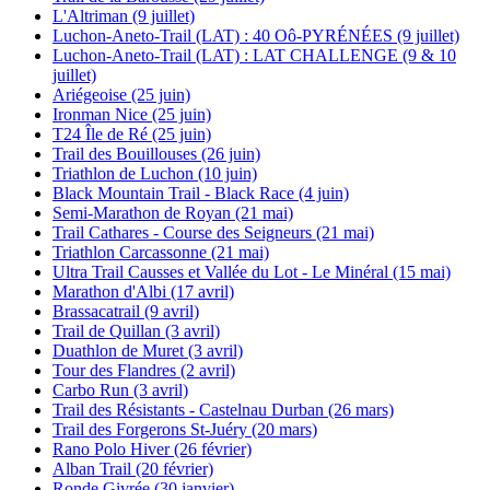
L'Altriman (9 juillet)
Luchon-Aneto-Trail (LAT) : 40 Oô-PYRÉNÉES (9 juillet)
Luchon-Aneto-Trail (LAT) : LAT CHALLENGE (9 & 10
juillet)
Ariégeoise (25 juin)
Ironman Nice (25 juin)
T24 Île de Ré (25 juin)
Trail des Bouillouses (26 juin)
Triathlon de Luchon (10 juin)
Black Mountain Trail - Black Race (4 juin)
Semi-Marathon de Royan (21 mai)
Trail Cathares - Course des Seigneurs (21 mai)
Triathlon Carcassonne (21 mai)
Ultra Trail Causses et Vallée du Lot - Le Minéral (15 mai)
Marathon d'Albi (17 avril)
Brassacatrail (9 avril)
Trail de Quillan (3 avril)
Duathlon de Muret (3 avril)
Tour des Flandres (2 avril)
Carbo Run (3 avril)
Trail des Résistants - Castelnau Durban (26 mars)
Trail des Forgerons St-Juéry (20 mars)
Rano Polo Hiver (26 février)
Alban Trail (20 février)
Ronde Givrée (30 janvier)