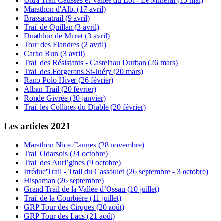
Ultra Trail Causses et Vallée du Lot - Le Minéral (15 mai)
Marathon d'Albi (17 avril)
Brassacatrail (9 avril)
Trail de Quillan (3 avril)
Duathlon de Muret (3 avril)
Tour des Flandres (2 avril)
Carbo Run (3 avril)
Trail des Résistants - Castelnau Durban (26 mars)
Trail des Forgerons St-Juéry (20 mars)
Rano Polo Hiver (26 février)
Alban Trail (20 février)
Ronde Givrée (30 janvier)
Trail les Collines du Diable (20 février)
Les articles 2021
Marathon Nice-Cannes (28 novembre)
Trail Odarsois (24 octobre)
Trail des Auri’gines (9 octobre)
Irréduc'Trail - Trail du Cassoulet (26 septembre - 3 octobre)
Hispaman (26 septembre)
Grand Trail de la Vallée d’Ossau (10 juillet)
Trail de la Courbière (11 juillet)
GRP Tour des Cirques (20 août)
GRP Tour des Lacs (21 août)