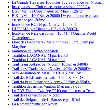
La Grande Traversée 100 miles Sud de France par Nicoach
Inscriptions au Club closes pour la saison 2023-24
L’ironMan de Copenhague par Marc - 12h42
BiKingMan 1000Km & 20000 D+ en autonomie et sans
assistance par Jérôme
IronMan de ROTH par Charly - 10h57 !!
L'UTPMA par Etienne - 105km & 5800D+
IronMan de Nice par Johan - 10h41 !!! Qualifié World
Championship
Flow des Gabarriers - Marathon d'eau libre 33km par
Maryline
Marathon de Royan par Marie
Triathlon LACANAU M par Benoît
Triathlon LACANAU M par Julie
Trail Trans Aubrac par Nicom - 105km & 3400D+
Trails des Citadelles par Xavier - 40Km & 2000D+
Semi-Marathon de MONTAUBAN par Loïc
Trail des Résistants par Loïc - 19km & 700D+
Trail du Petit Cunac par Nicom - 22.5km & 550D+
Triathlon des neiges Vautour Man par JayJay
Le TBZ Trail de Baziège TRIO par Julien et sa Team
Trail des Forgerons par Nicom
Trail des Seigneurs de la Barousse par Rémi
La Romeufontaine par Kevin