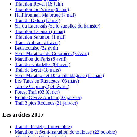
Triathlon Revel (16 Juin)
Triathlon tour's man (9 Juin)
Half Ironman Majorque (7 mai)
Trail du Dalou (13 mai)
6H du Lauragais (ou le supplice du hamster)
Triathlon Lacanau (5 mai)
Triathlon Saramon (1 mai)
Trans-Aubrac (21 avril)
Batistoutaise (22 avril)
Semi-Marathon de Colomiers (8 Avril)
Marathon de Paris (8 avril)
Trail des Citadelles (01 avril)
Trail de Berat (18 mars)
Semi-Marathon et 10 km de blagnac (11 mars)
Les Taras en Raquettes (03 mars)
12h de Capitany (24 février)
Forest Trail (03 février)
Ronde Givrée Auchan (28 janvier)
Trail 3 pics Rodanes (21 janvier)
Les articles 2017
Trail du Pastel (11 novembre)
Marathon et Semi-marathon de toulouse (22 octobre)