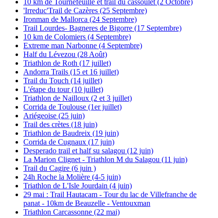
10 km de Tournefeuille et trail du cassoulet (2 Octobre)
'Irreduc'Trail de Cazères (25 Septembre)
Ironman de Mallorca (24 Septembre)
Trail Lourdes- Bagneres de Bigorre (17 Septembre)
10 km de Colomiers (4 Septembre)
Extreme man Narbonne (4 Septembre)
Half du Lévezou (28 Août)
Triathlon de Roth (17 juillet)
Andorra Trails (15 et 16 juillet)
Trail du Touch (14 juillet)
L'étape du tour (10 juillet)
Triathlon de Nailloux (2 et 3 juillet)
Corrida de Toulouse (1er juillet)
Ariégeoise (25 juin)
Trail des crètes (18 juin)
Triathlon de Baudreix (19 juin)
Corrida de Cugnaux (17 juin)
Desperado trail et half su salagou (12 juin)
La Marion Clignet - Triathlon M du Salagou (11 juin)
Trail du Cagire (6 juin )
24h Roche la Molière (4-5 juin)
Triathlon de L'Isle Jourdain (4 juin)
29 mai : Trail Hautacam - Tour du lac de Villefranche de
panat - 10km de Beauzelle - Ventouxman
Triathlon Carcassonne (22 mai)