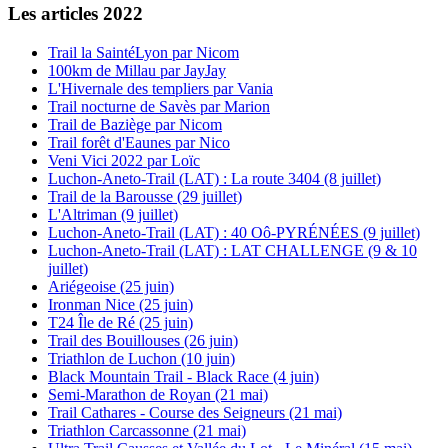
Les articles 2022
Trail la SaintéLyon par Nicom
100km de Millau par JayJay
L'Hivernale des templiers par Vania
Trail nocturne de Savès par Marion
Trail de Baziège par Nicom
Trail forêt d'Eaunes par Nico
Veni Vici 2022 par Loïc
Luchon-Aneto-Trail (LAT) : La route 3404 (8 juillet)
Trail de la Barousse (29 juillet)
L'Altriman (9 juillet)
Luchon-Aneto-Trail (LAT) : 40 Oô-PYRÉNÉES (9 juillet)
Luchon-Aneto-Trail (LAT) : LAT CHALLENGE (9 & 10
juillet)
Ariégeoise (25 juin)
Ironman Nice (25 juin)
T24 Île de Ré (25 juin)
Trail des Bouillouses (26 juin)
Triathlon de Luchon (10 juin)
Black Mountain Trail - Black Race (4 juin)
Semi-Marathon de Royan (21 mai)
Trail Cathares - Course des Seigneurs (21 mai)
Triathlon Carcassonne (21 mai)