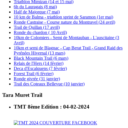
Triathlon Mimizan (14 et 15 mai)
6h du Lauragais (8 mai)
Half de Majorque (7 mai)
10 km de Balma - triathlon sprint de Saramon (1er mai)
Ronde Castraise - Course nature du Montravel (24 avril)
Trail de Quillan (17 avril)
Ronde du chardon ( 10 Avril)
10km de Colomiers - Semi de Montauban - L'auscitaine (3
Avril)
10km et semi de Blagnac - Cap Berat Trail - Grand Raid des
Pyrénées Hivernal (13 mars)
Black Mountain Trail (6 mars)
Relais de l'Hers (14 février)
Deca d'Escalquens (7 février)
Forest Trail (6 février)
Ronde givrée (31 janvier)
Trail des Coteaux Bellevue (10 janvier)
Tara Muret Trail
TMT 8ème Edition : 04-02-2024