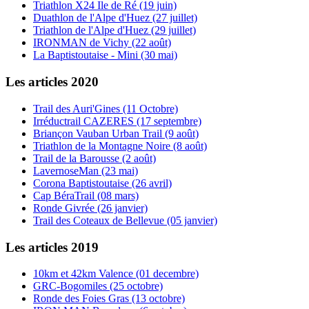
Triathlon X24 Ile de Ré (19 juin)
Duathlon de l'Alpe d'Huez (27 juillet)
Triathlon de l'Alpe d'Huez (29 juillet)
IRONMAN de Vichy (22 août)
La Baptistoutaise - Mini (30 mai)
Les articles 2020
Trail des Auri'Gines (11 Octobre)
Irréductrail CAZERES (17 septembre)
Briançon Vauban Urban Trail (9 août)
Triathlon de la Montagne Noire (8 août)
Trail de la Barousse (2 août)
LavernoseMan (23 mai)
Corona Baptistoutaise (26 avril)
Cap BéraTrail (08 mars)
Ronde Givrée (26 janvier)
Trail des Coteaux de Bellevue (05 janvier)
Les articles 2019
10km et 42km Valence (01 decembre)
GRC-Bogomiles (25 octobre)
Ronde des Foies Gras (13 octobre)