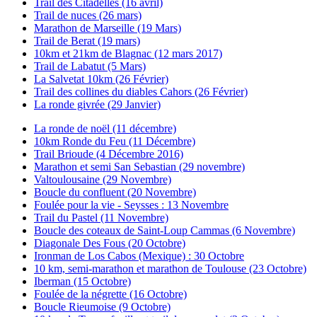
Trail des Citadelles (16 avril)
Trail de nuces (26 mars)
Marathon de Marseille (19 Mars)
Trail de Berat (19 mars)
10km et 21km de Blagnac (12 mars 2017)
Trail de Labatut (5 Mars)
La Salvetat 10km (26 Février)
Trail des collines du diables Cahors (26 Février)
La ronde givrée (29 Janvier)
La ronde de noël (11 décembre)
10km Ronde du Feu (11 Décembre)
Trail Brioude (4 Décembre 2016)
Marathon et semi San Sebastian (29 novembre)
Valtoulousaine (29 Novembre)
Boucle du confluent (20 Novembre)
Foulée pour la vie - Seysses : 13 Novembre
Trail du Pastel (11 Novembre)
Boucle des coteaux de Saint-Loup Cammas (6 Novembre)
Diagonale Des Fous (20 Octobre)
Ironman de Los Cabos (Mexique) : 30 Octobre
10 km, semi-marathon et marathon de Toulouse (23 Octobre)
Iberman (15 Octobre)
Foulée de la négrette (16 Octobre)
Boucle Rieumoise (9 Octobre)