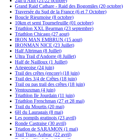
24h d'Albi (21/22 octobre)
Grand Raid Cathare - Raid des Bogomiles (20 octobre)
Traversée du Sud de la France (6 et 7 Octobre)
Boucle Rieumoise (8 octobre)
10km et semi Tournefeuille (01 octobre)
Triathlon XXL Bearman (23 septembre)
Triathlon Chicago (27 aout)
IRON MAN EMBRUN (15 aout)
IRONMAN NICE (23 Juillet)
Half Altriman (8 Juillet)
Ultra Trail d'Andorre (8 Juillet)
Half de Nailloux (1 Juillet)
Ariegeoise (24 juin)
Trail des crêtes (encore) (18 juin)
Trail des 3/4 de Crêtes (18 juin)
Trail ou pas trail des crêtes (18 juin)
Ventouxman (4 juin)
Triathlon Ile Jourdain (11 juin)
Triathlon Frenchman (27 et 28 mai)
Trail du Mourtis (20 mai)
6H du Lauragais (8 mai)
Les pompils gratinois (23 avril)
Ronde Castraise (30 avril)
Triatlon de SARAMON (1 mai)
Trail Trans-Aubrac (22 avril)