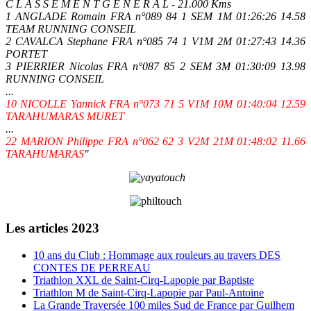
C L A S S E M E N T G E N E R A L - 21.000 Kms
1 ANGLADE Romain FRA n°089 84 1 SEM 1M 01:26:26 14.58
TEAM RUNNING CONSEIL
2 CAVALCA Stephane FRA n°085 74 1 V1M 2M 01:27:43 14.36
PORTET
3 PIERRIER Nicolas FRA n°087 85 2 SEM 3M 01:30:09 13.98
RUNNING CONSEIL
...
10 NICOLLE Yannick FRA n°073 71 5 V1M 10M 01:40:04 12.59
TARAHUMARAS MURET
...
22 MARION Philippe FRA n°062 62 3 V2M 21M 01:48:02 11.66
TARAHUMARAS
"
Les articles 2023
10 ans du Club : Hommage aux rouleurs au travers DES
CONTES DE PERREAU
Triathlon XXL de Saint-Cirq-Lapopie par Baptiste
Triathlon M de Saint-Cirq-Lapopie par Paul-Antoine
La Grande Traversée 100 miles Sud de France par Guilhem