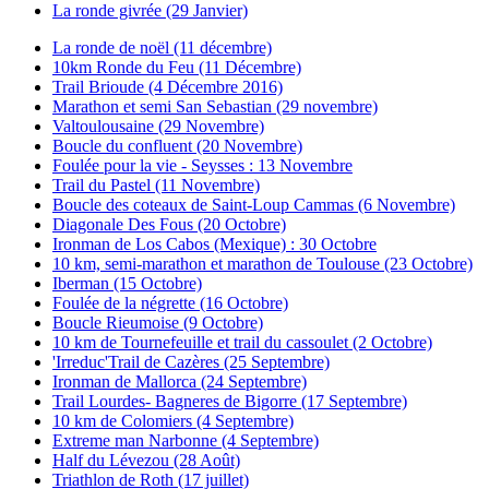
La ronde givrée (29 Janvier)
La ronde de noël (11 décembre)
10km Ronde du Feu (11 Décembre)
Trail Brioude (4 Décembre 2016)
Marathon et semi San Sebastian (29 novembre)
Valtoulousaine (29 Novembre)
Boucle du confluent (20 Novembre)
Foulée pour la vie - Seysses : 13 Novembre
Trail du Pastel (11 Novembre)
Boucle des coteaux de Saint-Loup Cammas (6 Novembre)
Diagonale Des Fous (20 Octobre)
Ironman de Los Cabos (Mexique) : 30 Octobre
10 km, semi-marathon et marathon de Toulouse (23 Octobre)
Iberman (15 Octobre)
Foulée de la négrette (16 Octobre)
Boucle Rieumoise (9 Octobre)
10 km de Tournefeuille et trail du cassoulet (2 Octobre)
'Irreduc'Trail de Cazères (25 Septembre)
Ironman de Mallorca (24 Septembre)
Trail Lourdes- Bagneres de Bigorre (17 Septembre)
10 km de Colomiers (4 Septembre)
Extreme man Narbonne (4 Septembre)
Half du Lévezou (28 Août)
Triathlon de Roth (17 juillet)