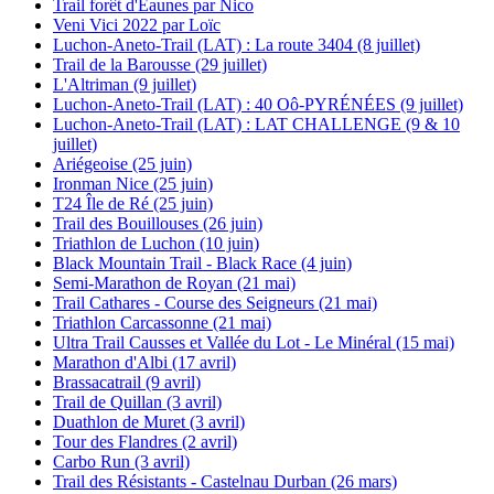
Trail forêt d'Eaunes par Nico
Veni Vici 2022 par Loïc
Luchon-Aneto-Trail (LAT) : La route 3404 (8 juillet)
Trail de la Barousse (29 juillet)
L'Altriman (9 juillet)
Luchon-Aneto-Trail (LAT) : 40 Oô-PYRÉNÉES (9 juillet)
Luchon-Aneto-Trail (LAT) : LAT CHALLENGE (9 & 10
juillet)
Ariégeoise (25 juin)
Ironman Nice (25 juin)
T24 Île de Ré (25 juin)
Trail des Bouillouses (26 juin)
Triathlon de Luchon (10 juin)
Black Mountain Trail - Black Race (4 juin)
Semi-Marathon de Royan (21 mai)
Trail Cathares - Course des Seigneurs (21 mai)
Triathlon Carcassonne (21 mai)
Ultra Trail Causses et Vallée du Lot - Le Minéral (15 mai)
Marathon d'Albi (17 avril)
Brassacatrail (9 avril)
Trail de Quillan (3 avril)
Duathlon de Muret (3 avril)
Tour des Flandres (2 avril)
Carbo Run (3 avril)
Trail des Résistants - Castelnau Durban (26 mars)