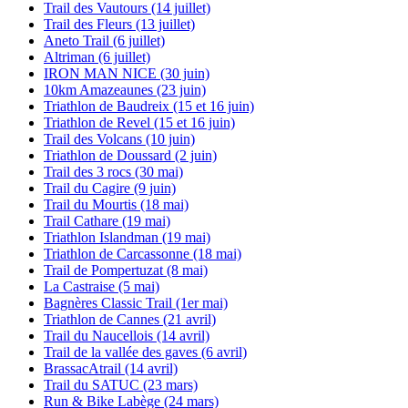
Trail des Vautours (14 juillet)
Trail des Fleurs (13 juillet)
Aneto Trail (6 juillet)
Altriman (6 juillet)
IRON MAN NICE (30 juin)
10km Amazeaunes (23 juin)
Triathlon de Baudreix (15 et 16 juin)
Triathlon de Revel (15 et 16 juin)
Trail des Volcans (10 juin)
Triathlon de Doussard (2 juin)
Trail des 3 rocs (30 mai)
Trail du Cagire (9 juin)
Trail du Mourtis (18 mai)
Trail Cathare (19 mai)
Triathlon Islandman (19 mai)
Triathlon de Carcassonne (18 mai)
Trail de Pompertuzat (8 mai)
La Castraise (5 mai)
Bagnères Classic Trail (1er mai)
Triathlon de Cannes (21 avril)
Trail du Naucellois (14 avril)
Trail de la vallée des gaves (6 avril)
BrassacAtrail (14 avril)
Trail du SATUC (23 mars)
Run & Bike Labège (24 mars)