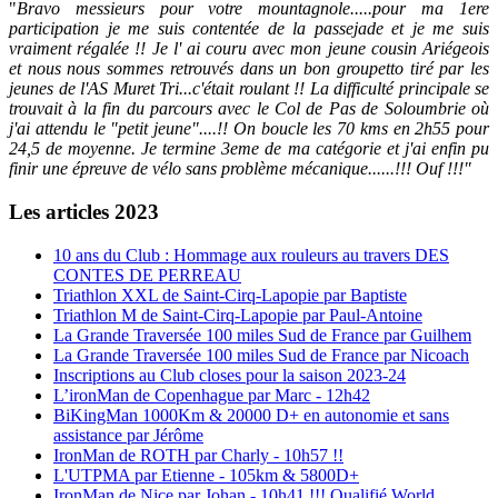
"
Bravo messieurs pour votre mountagnole.....pour ma 1ere
participation je me suis contentée de la passejade et je me suis
vraiment régalée !! Je l' ai couru avec mon jeune cousin Ariégeois
et nous nous sommes retrouvés dans un bon groupetto tiré par les
jeunes de l'AS Muret Tri...c'était roulant !! La difficulté principale se
trouvait à la fin du parcours avec le Col de Pas de Soloumbrie où
j'ai attendu le "petit jeune"....!! On boucle les 70 kms en 2h55 pour
24,5 de moyenne. Je termine 3eme de ma catégorie et j'ai enfin pu
finir une épreuve de vélo sans problème mécanique......!!! Ouf !!!"
Les articles 2023
10 ans du Club : Hommage aux rouleurs au travers DES
CONTES DE PERREAU
Triathlon XXL de Saint-Cirq-Lapopie par Baptiste
Triathlon M de Saint-Cirq-Lapopie par Paul-Antoine
La Grande Traversée 100 miles Sud de France par Guilhem
La Grande Traversée 100 miles Sud de France par Nicoach
Inscriptions au Club closes pour la saison 2023-24
L’ironMan de Copenhague par Marc - 12h42
BiKingMan 1000Km & 20000 D+ en autonomie et sans
assistance par Jérôme
IronMan de ROTH par Charly - 10h57 !!
L'UTPMA par Etienne - 105km & 5800D+
IronMan de Nice par Johan - 10h41 !!! Qualifié World