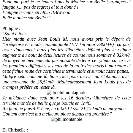
Pour ma part je ne tenterai pas la Montée sur Beille ( crampes et
fatigue ).....pas de regret j'ai tout donné !
Philippe termine en 5h55 !!Bravooo
Belle montée sur Beille !"
Philippe :
"
Salut à tous,
Hier matin avec Jean Louis M, nous avons pris le départ de
l'ariégeoise en mode mountagnole (127 km pour 2800d+) ça part
assez doucement mais plus les kilomètres défilent plus le rythme
augmente au bout de deux heures de course nous sommes à 32km/h
de moyenne bien entendu pas possible de tenir ce rythme car arrive
les premières difficultés les cols de la croix des morts+ marmare et
cette fichue route des corniches interminable et surtout casse pattes.
Malgré cela nous ne lâchons rien pour arriver au Cabannes avec
une moyenne de 26,5km/h. Malheureusement Jean Louis pris de
crampes préfère en rester là.
Je m'élance donc seul pour les 16 derniers kilomètres de cette
terrible montée de beille que je boucle en 1h40.
Au final, je finis 491 éme, en 6:00:14 soit 21,15 km/h de moyenne.
Content car c'est ma meilleure place depuis ma première."
Et Christelle :