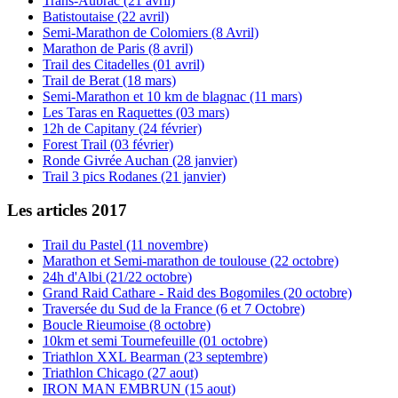
Trans-Aubrac (21 avril)
Batistoutaise (22 avril)
Semi-Marathon de Colomiers (8 Avril)
Marathon de Paris (8 avril)
Trail des Citadelles (01 avril)
Trail de Berat (18 mars)
Semi-Marathon et 10 km de blagnac (11 mars)
Les Taras en Raquettes (03 mars)
12h de Capitany (24 février)
Forest Trail (03 février)
Ronde Givrée Auchan (28 janvier)
Trail 3 pics Rodanes (21 janvier)
Les articles 2017
Trail du Pastel (11 novembre)
Marathon et Semi-marathon de toulouse (22 octobre)
24h d'Albi (21/22 octobre)
Grand Raid Cathare - Raid des Bogomiles (20 octobre)
Traversée du Sud de la France (6 et 7 Octobre)
Boucle Rieumoise (8 octobre)
10km et semi Tournefeuille (01 octobre)
Triathlon XXL Bearman (23 septembre)
Triathlon Chicago (27 aout)
IRON MAN EMBRUN (15 aout)