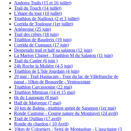
Andorra Trails (15 et 16 juillet)
Trail du Touch (14 juillet)
L'étape du tour (10 juillet)
Triathlon de Nailloux (2 et 3 juillet)
Corrida de Toulouse (1er juillet)
Ariégeoise (25 juin)
Trail des crètes (18 juin)
Triathlon de Baudreix (19 juin)
Corrida de Cugnaux (17 juin)
Desperado trail et half su salagou (12 juin)
La Marion Clignet - Triathlon M du Salagou (11 juin)
Trail du Cagire (6 juin )
24h Roche la Molière (4-5 juin)
Triathlon de L'Isle Jourdain (4 juin)
29 mai : Trail Hautacam - Tour du lac de Villefranche de
panat - 10km de Beauzelle - Ventouxman
Triathlon Carcassonne (22 mai)
Triathlon Mimizan (14 et 15 mai)
6h du Lauragais (8 mai)
Half de Majorque (7 mai)
10 km de Balma - triathlon sprint de Saramon (1er mai)
Ronde Castraise - Course nature du Montravel (24 avril)
Trail de Quillan (17 avril)
Ronde du chardon ( 10 Avril)
10km de Colomiers - Semi de Montauban - L'auscitaine (3