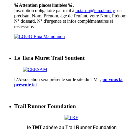
🚨
Attention places limitées
🚨.
Inscription obligatoire par mail à
m.tarrin@ema.family
en
précisant Nom, Prénom, âge de l'enfant, votre Nom, Prénom,
N° dossard, N° d'urgence et infos complémentaires si
nécessaire.
Le Tara Muret Trail Soutient
L'Association sera présente sur le site du TMT,
on vous la
présente ici
Trail Runner Foundation
le
TMT
adhère au
T
rail
R
unner
F
oundation