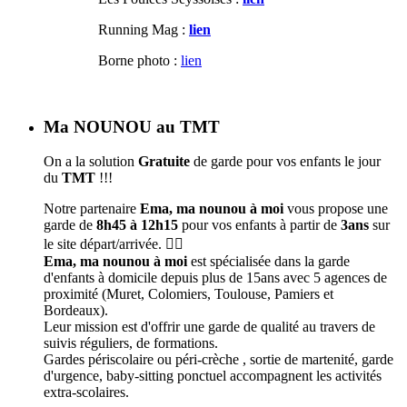
Running Mag :
lien
Borne photo :
lien
Ma NOUNOU au TMT
On a la solution
Gratuite
de garde pour vos enfants le jour
du
TMT
!!!
Notre partenaire
Ema, ma nounou à moi
vous propose une
garde de
8h45 à 12h15
pour vos enfants à partir de
3ans
sur
le site départ/arrivée. 🦹‍♀️
Ema, ma nounou à moi
est spécialisée dans la garde
d'enfants à domicile depuis plus de 15ans avec 5 agences de
proximité (Muret, Colomiers, Toulouse, Pamiers et
Bordeaux).
Leur mission est d'offrir une garde de qualité au travers de
suivis réguliers, de formations.
Gardes périscolaire ou péri-crèche , sortie de martenité, garde
d'urgence, baby-sitting ponctuel accompagnent les activités
extra-scolaires.