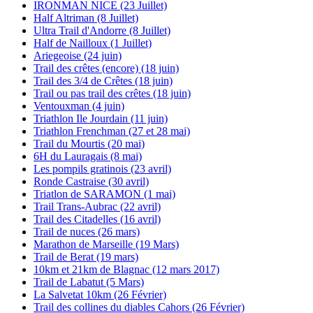
IRONMAN NICE (23 Juillet)
Half Altriman (8 Juillet)
Ultra Trail d'Andorre (8 Juillet)
Half de Nailloux (1 Juillet)
Ariegeoise (24 juin)
Trail des crêtes (encore) (18 juin)
Trail des 3/4 de Crêtes (18 juin)
Trail ou pas trail des crêtes (18 juin)
Ventouxman (4 juin)
Triathlon Ile Jourdain (11 juin)
Triathlon Frenchman (27 et 28 mai)
Trail du Mourtis (20 mai)
6H du Lauragais (8 mai)
Les pompils gratinois (23 avril)
Ronde Castraise (30 avril)
Triatlon de SARAMON (1 mai)
Trail Trans-Aubrac (22 avril)
Trail des Citadelles (16 avril)
Trail de nuces (26 mars)
Marathon de Marseille (19 Mars)
Trail de Berat (19 mars)
10km et 21km de Blagnac (12 mars 2017)
Trail de Labatut (5 Mars)
La Salvetat 10km (26 Février)
Trail des collines du diables Cahors (26 Février)