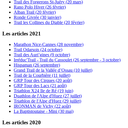
Trail des Forgerons St-Juéry (20 mars)
Rano Polo Hiver (26 février)
Alban Trail (20 février)
Ronde Givrée (30 janvier)
Trail les Collines du Diable (20 février)
Les articles 2021
Marathon Nice-Cannes (28 novembre)
Trail Odarsois (24 octobre)
Trail des Auri’gines (9 octobre)
Irréduc'Trail - Trail du Cassoulet (26 septembre - 3 octobre)
Hispaman (26 septembre)
Grand Trail de la Vallée d’Ossau (10 juillet)
Trail de la Courbière (11 juillet)
GRP Tour des Cirques (20 août)
GRP Tour des Lacs (21 août)
Triathlon X24 Ile de Ré (19 juin)
Duathlon de l'Alpe d'Huez (27 juillet)
Triathlon de l'Alpe d'Huez (29 juillet)
IRONMAN de Vichy (22 août)
La Baptistoutaise - Mini (30 mai)
Les articles 2020