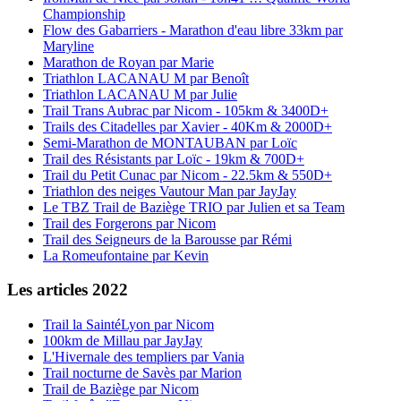
Championship
Flow des Gabarriers - Marathon d'eau libre 33km par
Maryline
Marathon de Royan par Marie
Triathlon LACANAU M par Benoît
Triathlon LACANAU M par Julie
Trail Trans Aubrac par Nicom - 105km & 3400D+
Trails des Citadelles par Xavier - 40Km & 2000D+
Semi-Marathon de MONTAUBAN par Loïc
Trail des Résistants par Loïc - 19km & 700D+
Trail du Petit Cunac par Nicom - 22.5km & 550D+
Triathlon des neiges Vautour Man par JayJay
Le TBZ Trail de Baziège TRIO par Julien et sa Team
Trail des Forgerons par Nicom
Trail des Seigneurs de la Barousse par Rémi
La Romeufontaine par Kevin
Les articles 2022
Trail la SaintéLyon par Nicom
100km de Millau par JayJay
L'Hivernale des templiers par Vania
Trail nocturne de Savès par Marion
Trail de Baziège par Nicom