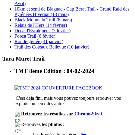
Avril)
10km et semi de Blagnac - Cap Berat Trail - Grand Raid des
Pyrénées Hivernal (13 mars)
Black Mountain Trail (6 mars)
Relais de l'Hers (14 février)
Deca d'Escalquens (7 février)
Forest Trail (6 février)
Ronde givrée (31 janvier)
Trail des Coteaux Bellevue (10 janvier)
Tara Muret Trail
TMT 8ème Edition : 04-02-2024
C'est déja fini, mais vous pouvez toujours retrouver vos
exploits ou ceux des autres
Retrouvez les résultas sur
Chrono-Strat
Retrouvez les
photos
:
Les Foulées Seyssoises :
lien