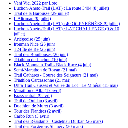
Veni Vici 2022 par Loïc
Luchon-Aneto-Trail (LAT) : La route 3404 (8 juillet)
Trail de la Barousse (29 juillet)
L'Altriman (9 juillet)
Luchon-Aneto-Trail (LAT) : 40 Oô-PYRÉNÉES (9 juillet)
Luchon-Aneto-Trail (LAT) : LAT CHALLENGE (9 & 10
juillet)
Ariégeoise (25 juin)
Ironman Nice (25 juin)
T24 Île de Ré (25 juin)
Trail des Bouillouses (26 juin)
Triathlon de Luchon (10 juin)
Black Mountain Trail - Black Race (4 juin)
Semi-Marathon de Royan (21 mai)
Trail Cathares - Course des Seigneurs (21 mai)
Triathlon Carcassonne (21 mai)
Ultra Trail Causses et Vallée du Lot - Le Minéral (15 mai)
Marathon d'Albi (17 avril)
Brassacatrail (9 avril)
Trail de Quillan (3 avril)
Duathlon de Muret (3 avril)
Tour des Flandres (2 avril)
Carbo Run (3 avril)
Trail des Résistants - Castelnau Durban (26 mars)
Trail des Forgerons St-Juéry (20 mars)