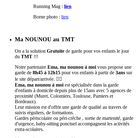
Running Mag :
lien
Borne photo :
lien
Ma NOUNOU au TMT
On a la solution
Gratuite
de garde pour vos enfants le jour
du
TMT
!!!
Notre partenaire
Ema, ma nounou à moi
vous propose une
garde de
8h45 à 12h15
pour vos enfants à partir de
3ans
sur
le site départ/arrivée. 🦹‍♀️
Ema, ma nounou à moi
est spécialisée dans la garde
d'enfants à domicile depuis plus de 15ans avec 5 agences de
proximité (Muret, Colomiers, Toulouse, Pamiers et
Bordeaux).
Leur mission est d'offrir une garde de qualité au travers de
suivis réguliers, de formations.
Gardes périscolaire ou péri-crèche , sortie de martenité, garde
d'urgence, baby-sitting ponctuel accompagnent les activités
extra-scolaires.