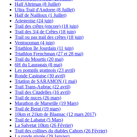
Half Altriman (8 Juillet)
Ultra Trail d'Andorre (8 Juillet)
Half de Nailloux (1 Juillet)
Ariegeoise (24 juin)
Trail des crêtes (encore) (18 juin)
Trail des 3/4 de Crêtes (18 juin)
Trail ou pas trail des crêtes (18 juin)
Ventouxman (4 juin)
Triathlon Ile Jourdain (11 juin)
Triathlon Frenchman (27 et 28 mai)
Trail du Mourtis (20 mai)
6H du Lauragais (8 mai)
Les pompils gratinois (23 avril)
Ronde Castraise (30 avril)
Triatlon de SARAMON (1 mai)
Trail Trans-Aubrac (22 avril)
Trail des Citadelles (16 avril)
Trail de nuces (26 mars)
Marathon de Marseille (19 Mars)
Trail de Berat (19 mars)
10km et 21km de Blagnac (12 mars 2017)
Trail de Labatut (5 Mars)
La Salvetat 10km (26 Février)
Trail des collines du diables Cahors (26 Février)
La ronde givrée (29 Janvier)