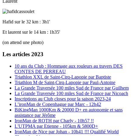
Laurent
Hafid sur le 32 km : 3h1'
Et laurent sur le 14 km : 1h35'
(on attend une photo)
Les articles 2023
10 ans du Club : Hommage aux rouleurs au travers DES
CONTES DE PERREAU
Triathlon XXL de Saint-Cirq-Lapopie par Baptiste
Triathlon M de Saint-Cirq-Lapopie par Paul-Antoine
La Grande Traversée 100 miles Sud de France par Guilhem
La Grande Traversée 100 miles Sud de France par Nicoach
Inscriptions au Club closes pour la saison 2023-24
L’ironMan de Copenhague par Marc - 12h42
BiKingMan 1000Km & 20000 D+ en autonomie et sans
assistance par Jérôme
IronMan de ROTH par Charly - 10h57 !!
L'UTPMA par Etienne - 105km & 5800D+
IronMan de Nice par Johan - 10h41 !!! Qualifié World