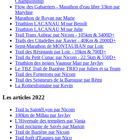
Championship
Flow des Gabarriers - Marathon d'eau libre 33km par
Maryline
Marathon de Royan par Marie
Triathlon LACANAU M par Benoît
Triathlon LACANAU M par Julie
Trail Trans Aubrac par Nicom - 105km & 3400D+
Trails des Citadelles par Xavier - 40Km & 2000D+
Semi-Marathon de MONTAUBAN par Loïc
Trail des Résistants par Loïc - 19km & 700D+
Trail du Petit Cunac par Nicom - 22.5km & 550D+
Triathlon des neiges Vautour Man par JayJay
Le TBZ Trail de Baziège TRIO par Julien et sa Team
Trail des Forgerons par Nicom
Trail des Seigneurs de la Barousse par Rémi
La Romeufontaine par Kevin
Les articles 2022
Trail la SaintéLyon par Nicom
100km de Millau par JayJay
L'Hivernale des templiers par Vania
Trail nocturne de Savès par Marion
Trail de Baziège par Nicom
Trail forêt d'Eaunes par Nico