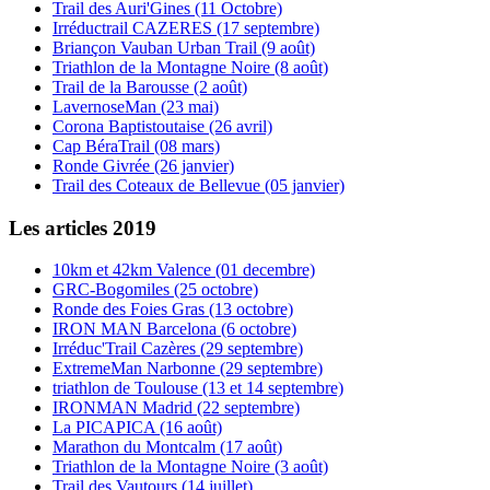
Trail des Auri'Gines (11 Octobre)
Irréductrail CAZERES (17 septembre)
Briançon Vauban Urban Trail (9 août)
Triathlon de la Montagne Noire (8 août)
Trail de la Barousse (2 août)
LavernoseMan (23 mai)
Corona Baptistoutaise (26 avril)
Cap BéraTrail (08 mars)
Ronde Givrée (26 janvier)
Trail des Coteaux de Bellevue (05 janvier)
Les articles 2019
10km et 42km Valence (01 decembre)
GRC-Bogomiles (25 octobre)
Ronde des Foies Gras (13 octobre)
IRON MAN Barcelona (6 octobre)
Irréduc'Trail Cazères (29 septembre)
ExtremeMan Narbonne (29 septembre)
triathlon de Toulouse (13 et 14 septembre)
IRONMAN Madrid (22 septembre)
La PICAPICA (16 août)
Marathon du Montcalm (17 août)
Triathlon de la Montagne Noire (3 août)
Trail des Vautours (14 juillet)