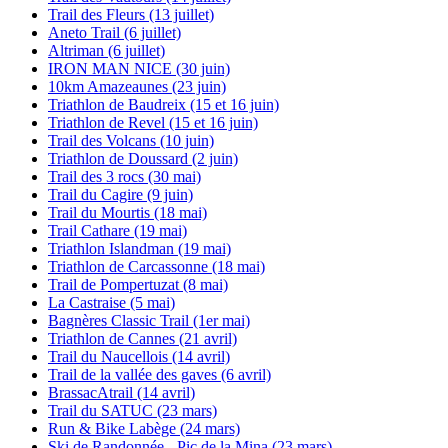
Trail des Fleurs (13 juillet)
Aneto Trail (6 juillet)
Altriman (6 juillet)
IRON MAN NICE (30 juin)
10km Amazeaunes (23 juin)
Triathlon de Baudreix (15 et 16 juin)
Triathlon de Revel (15 et 16 juin)
Trail des Volcans (10 juin)
Triathlon de Doussard (2 juin)
Trail des 3 rocs (30 mai)
Trail du Cagire (9 juin)
Trail du Mourtis (18 mai)
Trail Cathare (19 mai)
Triathlon Islandman (19 mai)
Triathlon de Carcassonne (18 mai)
Trail de Pompertuzat (8 mai)
La Castraise (5 mai)
Bagnères Classic Trail (1er mai)
Triathlon de Cannes (21 avril)
Trail du Naucellois (14 avril)
Trail de la vallée des gaves (6 avril)
BrassacAtrail (14 avril)
Trail du SATUC (23 mars)
Run & Bike Labège (24 mars)
Ski de Randonnée - Pic de la Mina (23 mars)