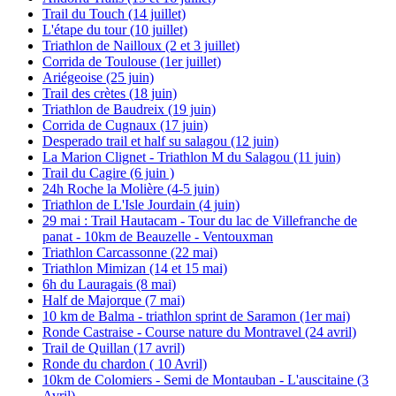
Trail du Touch (14 juillet)
L'étape du tour (10 juillet)
Triathlon de Nailloux (2 et 3 juillet)
Corrida de Toulouse (1er juillet)
Ariégeoise (25 juin)
Trail des crètes (18 juin)
Triathlon de Baudreix (19 juin)
Corrida de Cugnaux (17 juin)
Desperado trail et half su salagou (12 juin)
La Marion Clignet - Triathlon M du Salagou (11 juin)
Trail du Cagire (6 juin )
24h Roche la Molière (4-5 juin)
Triathlon de L'Isle Jourdain (4 juin)
29 mai : Trail Hautacam - Tour du lac de Villefranche de
panat - 10km de Beauzelle - Ventouxman
Triathlon Carcassonne (22 mai)
Triathlon Mimizan (14 et 15 mai)
6h du Lauragais (8 mai)
Half de Majorque (7 mai)
10 km de Balma - triathlon sprint de Saramon (1er mai)
Ronde Castraise - Course nature du Montravel (24 avril)
Trail de Quillan (17 avril)
Ronde du chardon ( 10 Avril)
10km de Colomiers - Semi de Montauban - L'auscitaine (3
Avril)