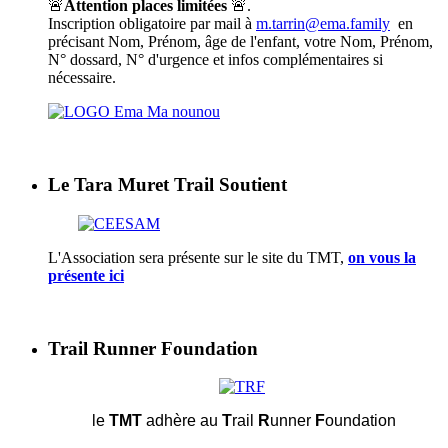
🚨
Attention places limitées
🚨.
Inscription obligatoire par mail à
m.tarrin@ema.family
en
précisant Nom, Prénom, âge de l'enfant, votre Nom, Prénom,
N° dossard, N° d'urgence et infos complémentaires si
nécessaire.
Le Tara Muret Trail Soutient
L'Association sera présente sur le site du TMT,
on vous la
présente ici
Trail Runner Foundation
le
TMT
adhère au
T
rail
R
unner
F
oundation