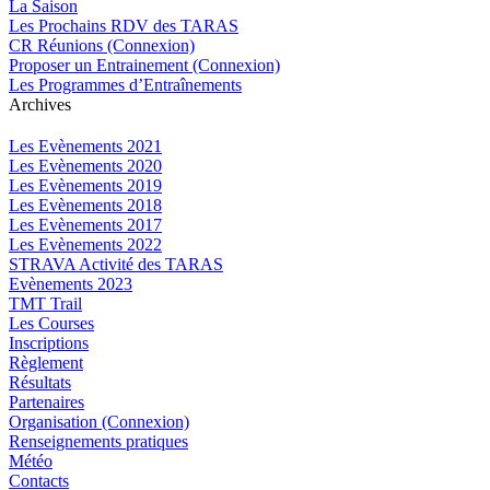
La Saison
Les Prochains RDV des TARAS
CR Réunions (Connexion)
Proposer un Entrainement (Connexion)
Les Programmes d’Entraînements
Archives
Les Evènements 2021
Les Evènements 2020
Les Evènements 2019
Les Evènements 2018
Les Evènements 2017
Les Evènements 2022
STRAVA Activité des TARAS
Evènements 2023
TMT Trail
Les Courses
Inscriptions
Règlement
Résultats
Partenaires
Organisation (Connexion)
Renseignements pratiques
Météo
Contacts