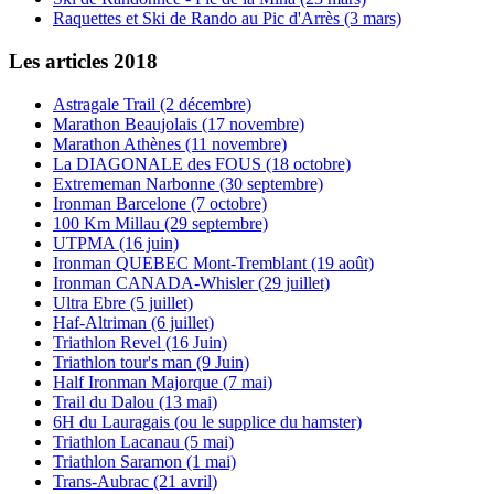
Raquettes et Ski de Rando au Pic d'Arrès (3 mars)
Les articles 2018
Astragale Trail (2 décembre)
Marathon Beaujolais (17 novembre)
Marathon Athènes (11 novembre)
La DIAGONALE des FOUS (18 octobre)
Extrememan Narbonne (30 septembre)
Ironman Barcelone (7 octobre)
100 Km Millau (29 septembre)
UTPMA (16 juin)
Ironman QUEBEC Mont-Tremblant (19 août)
Ironman CANADA-Whisler (29 juillet)
Ultra Ebre (5 juillet)
Haf-Altriman (6 juillet)
Triathlon Revel (16 Juin)
Triathlon tour's man (9 Juin)
Half Ironman Majorque (7 mai)
Trail du Dalou (13 mai)
6H du Lauragais (ou le supplice du hamster)
Triathlon Lacanau (5 mai)
Triathlon Saramon (1 mai)
Trans-Aubrac (21 avril)