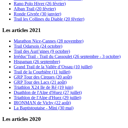
Rano Polo Hiver (26 février)
Alban Trail (20 février)
Ronde Givrée (30 janvier)
Trail les Collines du Diable (20 février)
Les articles 2021
Marathon Nice-Cannes (28 novembre)
Trail Odarsois (24 octobre)
Trail des Auri’gines (9 octobre)
Irréduc'Trail - Trail du Cassoulet (26 septembre - 3 octobre)
Hispaman (26 septembre)
Grand Trail de la Vallée d’Ossau (10 juillet)
Trail de la Courbière (11 juillet)
GRP Tour des Cirques (20 août)
GRP Tour des Lacs (21 août)
Triathlon X24 Ile de Ré (19 juin)
Duathlon de l'Alpe d'Huez (27 juillet)
Triathlon de l'Alpe d'Huez (29 juillet)
IRONMAN de Vichy (22 août)
La Baptistoutaise - Mini (30 mai)
Les articles 2020