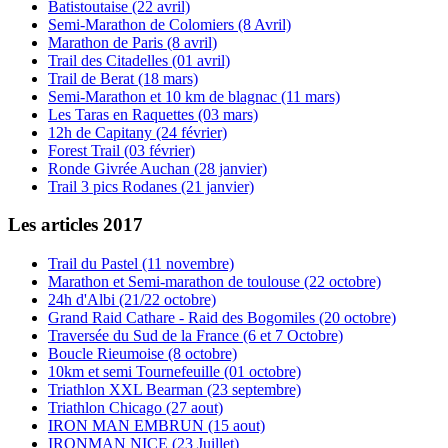
Batistoutaise (22 avril)
Semi-Marathon de Colomiers (8 Avril)
Marathon de Paris (8 avril)
Trail des Citadelles (01 avril)
Trail de Berat (18 mars)
Semi-Marathon et 10 km de blagnac (11 mars)
Les Taras en Raquettes (03 mars)
12h de Capitany (24 février)
Forest Trail (03 février)
Ronde Givrée Auchan (28 janvier)
Trail 3 pics Rodanes (21 janvier)
Les articles 2017
Trail du Pastel (11 novembre)
Marathon et Semi-marathon de toulouse (22 octobre)
24h d'Albi (21/22 octobre)
Grand Raid Cathare - Raid des Bogomiles (20 octobre)
Traversée du Sud de la France (6 et 7 Octobre)
Boucle Rieumoise (8 octobre)
10km et semi Tournefeuille (01 octobre)
Triathlon XXL Bearman (23 septembre)
Triathlon Chicago (27 aout)
IRON MAN EMBRUN (15 aout)
IRONMAN NICE (23 Juillet)