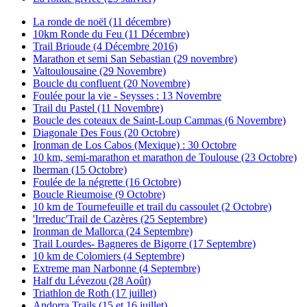
La ronde de noël (11 décembre)
10km Ronde du Feu (11 Décembre)
Trail Brioude (4 Décembre 2016)
Marathon et semi San Sebastian (29 novembre)
Valtoulousaine (29 Novembre)
Boucle du confluent (20 Novembre)
Foulée pour la vie - Seysses : 13 Novembre
Trail du Pastel (11 Novembre)
Boucle des coteaux de Saint-Loup Cammas (6 Novembre)
Diagonale Des Fous (20 Octobre)
Ironman de Los Cabos (Mexique) : 30 Octobre
10 km, semi-marathon et marathon de Toulouse (23 Octobre)
Iberman (15 Octobre)
Foulée de la négrette (16 Octobre)
Boucle Rieumoise (9 Octobre)
10 km de Tournefeuille et trail du cassoulet (2 Octobre)
'Irreduc'Trail de Cazères (25 Septembre)
Ironman de Mallorca (24 Septembre)
Trail Lourdes- Bagneres de Bigorre (17 Septembre)
10 km de Colomiers (4 Septembre)
Extreme man Narbonne (4 Septembre)
Half du Lévezou (28 Août)
Triathlon de Roth (17 juillet)
Andorra Trails (15 et 16 juillet)