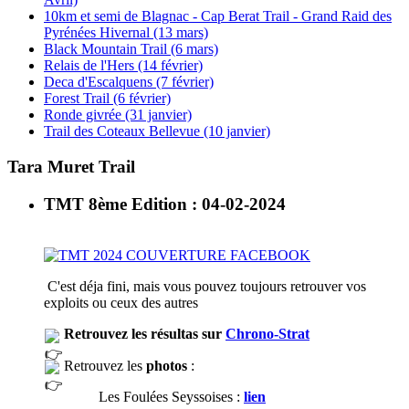
10km et semi de Blagnac - Cap Berat Trail - Grand Raid des
Pyrénées Hivernal (13 mars)
Black Mountain Trail (6 mars)
Relais de l'Hers (14 février)
Deca d'Escalquens (7 février)
Forest Trail (6 février)
Ronde givrée (31 janvier)
Trail des Coteaux Bellevue (10 janvier)
Tara Muret Trail
TMT 8ème Edition : 04-02-2024
C'est déja fini, mais vous pouvez toujours retrouver vos
exploits ou ceux des autres
Retrouvez les résultas sur
Chrono-Strat
Retrouvez les
photos
:
Les Foulées Seyssoises :
lien