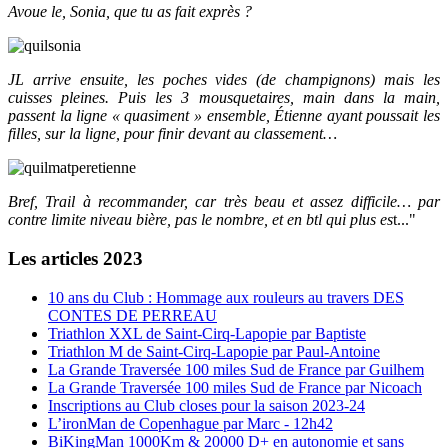
Avoue le, Sonia, que tu as fait exprès ?
JL arrive ensuite, les poches vides (de champignons) mais les
cuisses pleines. Puis les 3 mousquetaires, main dans la main,
passent la ligne « quasiment » ensemble, Étienne ayant poussait les
filles, sur la ligne, pour finir devant au classement…
Bref, Trail à recommander, car très beau et assez difficile… par
contre limite niveau bière, pas le nombre, et en btl qui plus es
t..."
Les articles 2023
10 ans du Club : Hommage aux rouleurs au travers DES
CONTES DE PERREAU
Triathlon XXL de Saint-Cirq-Lapopie par Baptiste
Triathlon M de Saint-Cirq-Lapopie par Paul-Antoine
La Grande Traversée 100 miles Sud de France par Guilhem
La Grande Traversée 100 miles Sud de France par Nicoach
Inscriptions au Club closes pour la saison 2023-24
L’ironMan de Copenhague par Marc - 12h42
BiKingMan 1000Km & 20000 D+ en autonomie et sans