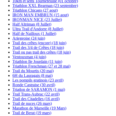
10km et semi Tournefeuille (01 octobre)
Triathlon XXL Bearman (23 septembre)
Triathlon Chicago (27 aout)
IRON MAN EMBRUN (15 aout)
IRONMAN NICE (23 Juillet)
Half Altriman (8 Juillet)
Ultra Trail d'Andorre (8 Juillet)
Half de Nailloux (1 Juillet)
Ariegeoise (24 juin)
Trail des crêtes (encore) (18 juin)
Trail des 3/4 de Crêtes (18 juin)
Trail ou pas trail des crêtes (18 juin)
Ventouxman (4 juin)
Triathlon Ile Jourdain (11 juin)
Triathlon Frenchman (27 et 28 mai)
Trail du Mourtis (20 mai)
6H du Lauragais (8 mai)
Les pompils gratinois (23 avril)
Ronde Castraise (30 avril)
Triatlon de SARAMON (1 mai)
Trail Trans-Aubrac (22 avril)
Trail des Citadelles (16 avril)
Trail de nuces (26 mars)
Marathon de Marseille (19 Mars)
Trail de Berat (19 mars)