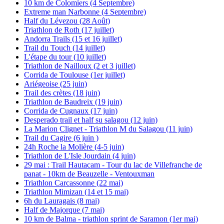
10 km de Colomiers (4 Septembre)
Extreme man Narbonne (4 Septembre)
Half du Lévezou (28 Août)
Triathlon de Roth (17 juillet)
Andorra Trails (15 et 16 juillet)
Trail du Touch (14 juillet)
L'étape du tour (10 juillet)
Triathlon de Nailloux (2 et 3 juillet)
Corrida de Toulouse (1er juillet)
Ariégeoise (25 juin)
Trail des crètes (18 juin)
Triathlon de Baudreix (19 juin)
Corrida de Cugnaux (17 juin)
Desperado trail et half su salagou (12 juin)
La Marion Clignet - Triathlon M du Salagou (11 juin)
Trail du Cagire (6 juin )
24h Roche la Molière (4-5 juin)
Triathlon de L'Isle Jourdain (4 juin)
29 mai : Trail Hautacam - Tour du lac de Villefranche de
panat - 10km de Beauzelle - Ventouxman
Triathlon Carcassonne (22 mai)
Triathlon Mimizan (14 et 15 mai)
6h du Lauragais (8 mai)
Half de Majorque (7 mai)
10 km de Balma - triathlon sprint de Saramon (1er mai)