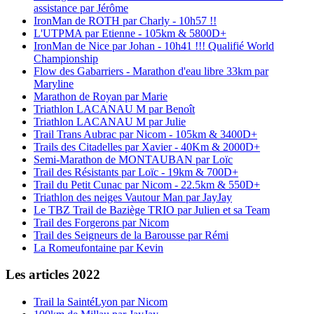
assistance par Jérôme
IronMan de ROTH par Charly - 10h57 !!
L'UTPMA par Etienne - 105km & 5800D+
IronMan de Nice par Johan - 10h41 !!! Qualifié World
Championship
Flow des Gabarriers - Marathon d'eau libre 33km par
Maryline
Marathon de Royan par Marie
Triathlon LACANAU M par Benoît
Triathlon LACANAU M par Julie
Trail Trans Aubrac par Nicom - 105km & 3400D+
Trails des Citadelles par Xavier - 40Km & 2000D+
Semi-Marathon de MONTAUBAN par Loïc
Trail des Résistants par Loïc - 19km & 700D+
Trail du Petit Cunac par Nicom - 22.5km & 550D+
Triathlon des neiges Vautour Man par JayJay
Le TBZ Trail de Baziège TRIO par Julien et sa Team
Trail des Forgerons par Nicom
Trail des Seigneurs de la Barousse par Rémi
La Romeufontaine par Kevin
Les articles 2022
Trail la SaintéLyon par Nicom