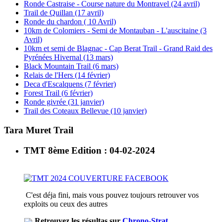
Ronde Castraise - Course nature du Montravel (24 avril)
Trail de Quillan (17 avril)
Ronde du chardon ( 10 Avril)
10km de Colomiers - Semi de Montauban - L'auscitaine (3
Avril)
10km et semi de Blagnac - Cap Berat Trail - Grand Raid des
Pyrénées Hivernal (13 mars)
Black Mountain Trail (6 mars)
Relais de l'Hers (14 février)
Deca d'Escalquens (7 février)
Forest Trail (6 février)
Ronde givrée (31 janvier)
Trail des Coteaux Bellevue (10 janvier)
Tara Muret Trail
TMT 8ème Edition : 04-02-2024
C'est déja fini, mais vous pouvez toujours retrouver vos
exploits ou ceux des autres
Retrouvez les résultas sur
Chrono-Strat