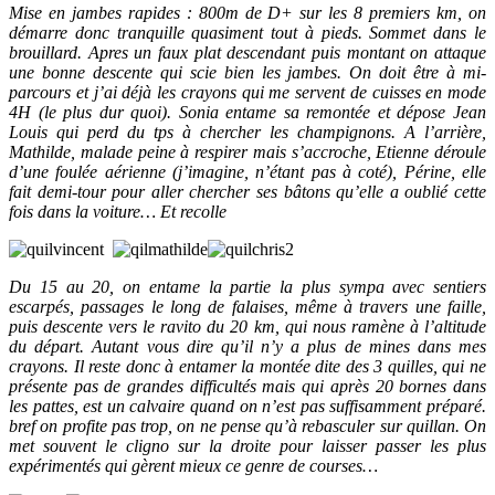
Mise en jambes rapides : 800m de D+ sur les 8 premiers km, on
démarre donc tranquille quasiment tout à pieds. Sommet dans le
brouillard. Apres un faux plat descendant puis montant on attaque
une bonne descente qui scie bien les jambes. On doit être à mi-
parcours et j’ai déjà les crayons qui me servent de cuisses en mode
4H (le plus dur quoi). Sonia entame sa remontée et dépose Jean
Louis qui perd du tps à chercher les champignons. A l’arrière,
Mathilde, malade peine à respirer mais s’accroche, Etienne déroule
d’une foulée aérienne (j’imagine, n’étant pas à coté), Périne, elle
fait demi-tour pour aller chercher ses bâtons qu’elle a oublié cette
fois dans la voiture… Et recolle
Du 15 au 20, on entame la partie la plus sympa avec sentiers
escarpés, passages le long de falaises, même à travers une faille,
puis descente vers le ravito du 20 km, qui nous ramène à l’altitude
du départ. Autant vous dire qu’il n’y a plus de mines dans mes
crayons. Il reste donc à entamer la montée dite des 3 quilles, qui ne
présente pas de grandes difficultés mais qui après 20 bornes dans
les pattes, est un calvaire quand on n’est pas suffisamment préparé.
bref on profite pas trop, on ne pense qu’à rebasculer sur quillan. On
met souvent le cligno sur la droite pour laisser passer les plus
expérimentés qui gèrent mieux ce genre de courses…