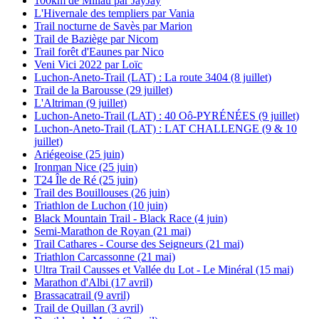
100km de Millau par JayJay
L'Hivernale des templiers par Vania
Trail nocturne de Savès par Marion
Trail de Baziège par Nicom
Trail forêt d'Eaunes par Nico
Veni Vici 2022 par Loïc
Luchon-Aneto-Trail (LAT) : La route 3404 (8 juillet)
Trail de la Barousse (29 juillet)
L'Altriman (9 juillet)
Luchon-Aneto-Trail (LAT) : 40 Oô-PYRÉNÉES (9 juillet)
Luchon-Aneto-Trail (LAT) : LAT CHALLENGE (9 & 10
juillet)
Ariégeoise (25 juin)
Ironman Nice (25 juin)
T24 Île de Ré (25 juin)
Trail des Bouillouses (26 juin)
Triathlon de Luchon (10 juin)
Black Mountain Trail - Black Race (4 juin)
Semi-Marathon de Royan (21 mai)
Trail Cathares - Course des Seigneurs (21 mai)
Triathlon Carcassonne (21 mai)
Ultra Trail Causses et Vallée du Lot - Le Minéral (15 mai)
Marathon d'Albi (17 avril)
Brassacatrail (9 avril)
Trail de Quillan (3 avril)