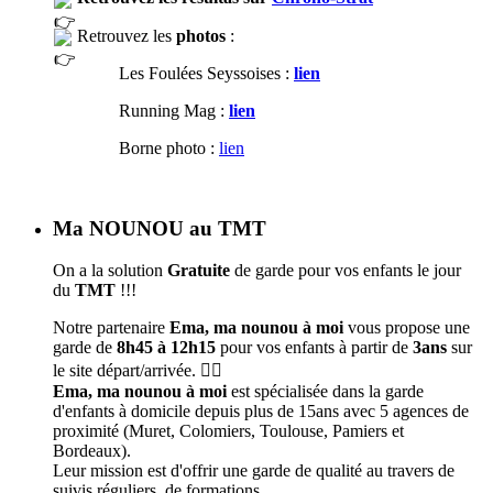
Retrouvez les
photos
:
Les Foulées Seyssoises :
lien
Running Mag :
lien
Borne photo :
lien
Ma NOUNOU au TMT
On a la solution
Gratuite
de garde pour vos enfants le jour
du
TMT
!!!
Notre partenaire
Ema, ma nounou à moi
vous propose une
garde de
8h45 à 12h15
pour vos enfants à partir de
3ans
sur
le site départ/arrivée. 🦹‍♀️
Ema, ma nounou à moi
est spécialisée dans la garde
d'enfants à domicile depuis plus de 15ans avec 5 agences de
proximité (Muret, Colomiers, Toulouse, Pamiers et
Bordeaux).
Leur mission est d'offrir une garde de qualité au travers de
suivis réguliers, de formations.