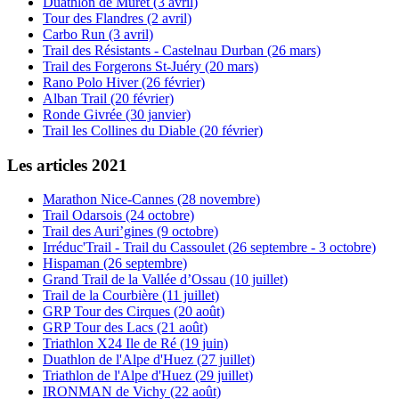
Duathlon de Muret (3 avril)
Tour des Flandres (2 avril)
Carbo Run (3 avril)
Trail des Résistants - Castelnau Durban (26 mars)
Trail des Forgerons St-Juéry (20 mars)
Rano Polo Hiver (26 février)
Alban Trail (20 février)
Ronde Givrée (30 janvier)
Trail les Collines du Diable (20 février)
Les articles 2021
Marathon Nice-Cannes (28 novembre)
Trail Odarsois (24 octobre)
Trail des Auri’gines (9 octobre)
Irréduc'Trail - Trail du Cassoulet (26 septembre - 3 octobre)
Hispaman (26 septembre)
Grand Trail de la Vallée d’Ossau (10 juillet)
Trail de la Courbière (11 juillet)
GRP Tour des Cirques (20 août)
GRP Tour des Lacs (21 août)
Triathlon X24 Ile de Ré (19 juin)
Duathlon de l'Alpe d'Huez (27 juillet)
Triathlon de l'Alpe d'Huez (29 juillet)
IRONMAN de Vichy (22 août)