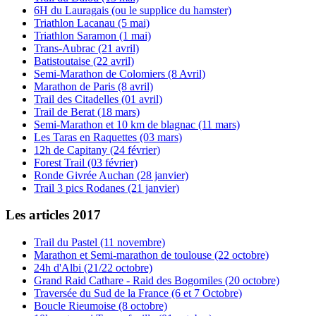
6H du Lauragais (ou le supplice du hamster)
Triathlon Lacanau (5 mai)
Triathlon Saramon (1 mai)
Trans-Aubrac (21 avril)
Batistoutaise (22 avril)
Semi-Marathon de Colomiers (8 Avril)
Marathon de Paris (8 avril)
Trail des Citadelles (01 avril)
Trail de Berat (18 mars)
Semi-Marathon et 10 km de blagnac (11 mars)
Les Taras en Raquettes (03 mars)
12h de Capitany (24 février)
Forest Trail (03 février)
Ronde Givrée Auchan (28 janvier)
Trail 3 pics Rodanes (21 janvier)
Les articles 2017
Trail du Pastel (11 novembre)
Marathon et Semi-marathon de toulouse (22 octobre)
24h d'Albi (21/22 octobre)
Grand Raid Cathare - Raid des Bogomiles (20 octobre)
Traversée du Sud de la France (6 et 7 Octobre)
Boucle Rieumoise (8 octobre)