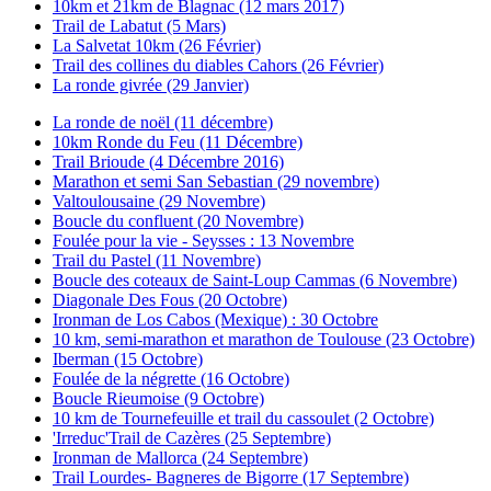
10km et 21km de Blagnac (12 mars 2017)
Trail de Labatut (5 Mars)
La Salvetat 10km (26 Février)
Trail des collines du diables Cahors (26 Février)
La ronde givrée (29 Janvier)
La ronde de noël (11 décembre)
10km Ronde du Feu (11 Décembre)
Trail Brioude (4 Décembre 2016)
Marathon et semi San Sebastian (29 novembre)
Valtoulousaine (29 Novembre)
Boucle du confluent (20 Novembre)
Foulée pour la vie - Seysses : 13 Novembre
Trail du Pastel (11 Novembre)
Boucle des coteaux de Saint-Loup Cammas (6 Novembre)
Diagonale Des Fous (20 Octobre)
Ironman de Los Cabos (Mexique) : 30 Octobre
10 km, semi-marathon et marathon de Toulouse (23 Octobre)
Iberman (15 Octobre)
Foulée de la négrette (16 Octobre)
Boucle Rieumoise (9 Octobre)
10 km de Tournefeuille et trail du cassoulet (2 Octobre)
'Irreduc'Trail de Cazères (25 Septembre)
Ironman de Mallorca (24 Septembre)
Trail Lourdes- Bagneres de Bigorre (17 Septembre)