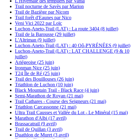
L'Hivernale des templiers par Vania
Trail nocturne de Savès par Marion
Trail de Baziège par Nicom
Trail forêt d'Eaunes par Nico
Veni Vici 2022 par Loïc
Luchon-Aneto-Trail (LAT) : La route 3404 (8 juillet)
Trail de la Barousse (29 juillet)
L'Altriman (9 juillet)
Luchon-Aneto-Trail (LAT) : 40 Oô-PYRÉNÉES (9 juillet)
Luchon-Aneto-Trail (LAT) : LAT CHALLENGE (9 & 10
juillet)
Ariégeoise (25 juin)
Ironman Nice (25 juin)
T24 Île de Ré (25 juin)
Trail des Bouillouses (26 juin)
Triathlon de Luchon (10 juin)
Black Mountain Trail - Black Race (4 juin)
Semi-Marathon de Royan (21 mai)
Trail Cathares - Course des Seigneurs (21 mai)
Triathlon Carcassonne (21 mai)
Ultra Trail Causses et Vallée du Lot - Le Minéral (15 mai)
Marathon d'Albi (17 avril)
Brassacatrail (9 avril)
Trail de Quillan (3 avril)
Duathlon de Muret (3 avril)