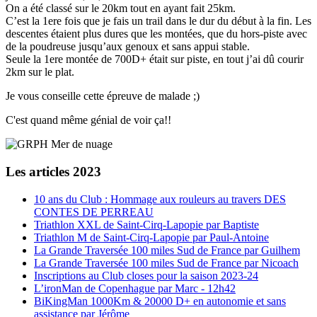
On a été classé sur le 20km tout en ayant fait 25km.
C’est la 1ere fois que je fais un trail dans le dur du début à la fin. Les
descentes étaient plus dures que les montées, que du hors-piste avec
de la poudreuse jusqu’aux genoux et sans appui stable.
Seule la 1ere montée de 700D+ était sur piste, en tout j’ai dû courir
2km sur le plat.
Je vous conseille cette épreuve de malade ;)
C'est quand même génial de voir ça!!
Les articles 2023
10 ans du Club : Hommage aux rouleurs au travers DES
CONTES DE PERREAU
Triathlon XXL de Saint-Cirq-Lapopie par Baptiste
Triathlon M de Saint-Cirq-Lapopie par Paul-Antoine
La Grande Traversée 100 miles Sud de France par Guilhem
La Grande Traversée 100 miles Sud de France par Nicoach
Inscriptions au Club closes pour la saison 2023-24
L’ironMan de Copenhague par Marc - 12h42
BiKingMan 1000Km & 20000 D+ en autonomie et sans
assistance par Jérôme