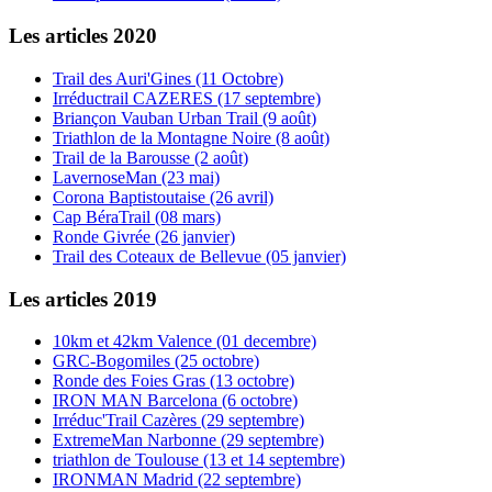
Les articles 2020
Trail des Auri'Gines (11 Octobre)
Irréductrail CAZERES (17 septembre)
Briançon Vauban Urban Trail (9 août)
Triathlon de la Montagne Noire (8 août)
Trail de la Barousse (2 août)
LavernoseMan (23 mai)
Corona Baptistoutaise (26 avril)
Cap BéraTrail (08 mars)
Ronde Givrée (26 janvier)
Trail des Coteaux de Bellevue (05 janvier)
Les articles 2019
10km et 42km Valence (01 decembre)
GRC-Bogomiles (25 octobre)
Ronde des Foies Gras (13 octobre)
IRON MAN Barcelona (6 octobre)
Irréduc'Trail Cazères (29 septembre)
ExtremeMan Narbonne (29 septembre)
triathlon de Toulouse (13 et 14 septembre)
IRONMAN Madrid (22 septembre)