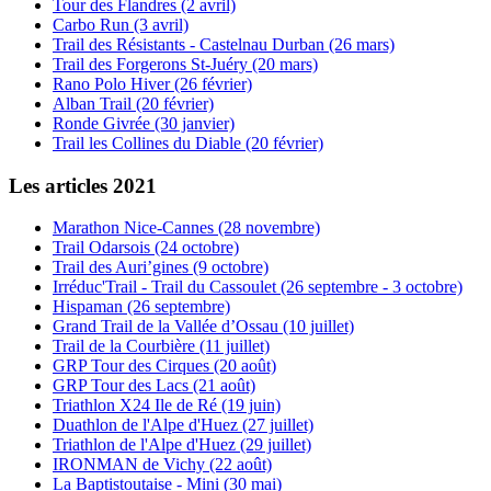
Tour des Flandres (2 avril)
Carbo Run (3 avril)
Trail des Résistants - Castelnau Durban (26 mars)
Trail des Forgerons St-Juéry (20 mars)
Rano Polo Hiver (26 février)
Alban Trail (20 février)
Ronde Givrée (30 janvier)
Trail les Collines du Diable (20 février)
Les articles 2021
Marathon Nice-Cannes (28 novembre)
Trail Odarsois (24 octobre)
Trail des Auri’gines (9 octobre)
Irréduc'Trail - Trail du Cassoulet (26 septembre - 3 octobre)
Hispaman (26 septembre)
Grand Trail de la Vallée d’Ossau (10 juillet)
Trail de la Courbière (11 juillet)
GRP Tour des Cirques (20 août)
GRP Tour des Lacs (21 août)
Triathlon X24 Ile de Ré (19 juin)
Duathlon de l'Alpe d'Huez (27 juillet)
Triathlon de l'Alpe d'Huez (29 juillet)
IRONMAN de Vichy (22 août)
La Baptistoutaise - Mini (30 mai)