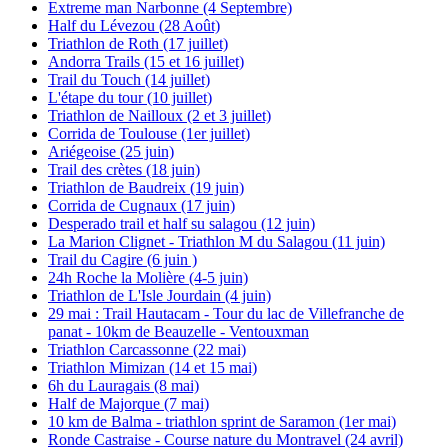
Extreme man Narbonne (4 Septembre)
Half du Lévezou (28 Août)
Triathlon de Roth (17 juillet)
Andorra Trails (15 et 16 juillet)
Trail du Touch (14 juillet)
L'étape du tour (10 juillet)
Triathlon de Nailloux (2 et 3 juillet)
Corrida de Toulouse (1er juillet)
Ariégeoise (25 juin)
Trail des crètes (18 juin)
Triathlon de Baudreix (19 juin)
Corrida de Cugnaux (17 juin)
Desperado trail et half su salagou (12 juin)
La Marion Clignet - Triathlon M du Salagou (11 juin)
Trail du Cagire (6 juin )
24h Roche la Molière (4-5 juin)
Triathlon de L'Isle Jourdain (4 juin)
29 mai : Trail Hautacam - Tour du lac de Villefranche de
panat - 10km de Beauzelle - Ventouxman
Triathlon Carcassonne (22 mai)
Triathlon Mimizan (14 et 15 mai)
6h du Lauragais (8 mai)
Half de Majorque (7 mai)
10 km de Balma - triathlon sprint de Saramon (1er mai)
Ronde Castraise - Course nature du Montravel (24 avril)