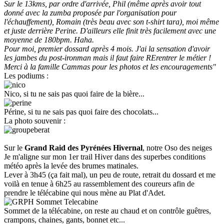
Sur le 13kms, par ordre d'arrivée, Phil (même après avoir tout
donné avec la zumba proposée par l'organisation pour
l'échauffement), Romain (très beau avec son t-shirt tara), moi même
et juste derrière Perine. D'ailleurs elle finit très facilement avec une
moyenne de 180bpm. Haha.
Pour moi, premier dossard après 4 mois. J'ai la sensation d'avoir
les jambes du post-ironman mais il faut faire RErentrer le métier !
Merci à la famille Cammas pour les photos et les encouragements"
Les podiums :
Nico, si tu ne sais pas quoi faire de la bière...
Périne, si tu ne sais pas quoi faire des chocolats...
La photo souvenir :
Sur le
Grand Raid des Pyrénées Hivernal
, notre Oso des neiges
Je m'aligne sur mon 1er trail Hiver dans des superbes conditions
météo après la levée des brumes matinales.
Lever à 3h45 (ça fait mal), un peu de route, retrait du dossard et me
voilà en tenue à 6h25 au rassemblement des coureurs afin de
prendre le télécabine qui nous mène au Plat d'Adet.
Sommet de la télécabine, on reste au chaud et on contrôle guêtres,
crampons, chaines, gants, bonnet etc...