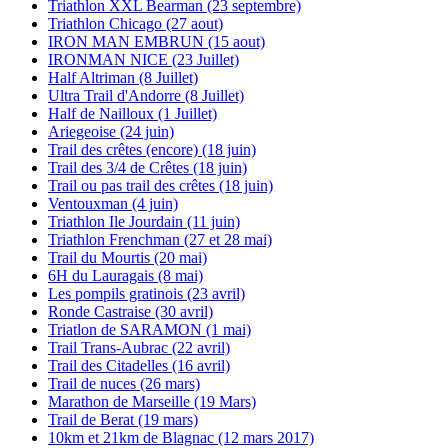
Triathlon XXL Bearman (23 septembre)
Triathlon Chicago (27 aout)
IRON MAN EMBRUN (15 aout)
IRONMAN NICE (23 Juillet)
Half Altriman (8 Juillet)
Ultra Trail d'Andorre (8 Juillet)
Half de Nailloux (1 Juillet)
Ariegeoise (24 juin)
Trail des crêtes (encore) (18 juin)
Trail des 3/4 de Crêtes (18 juin)
Trail ou pas trail des crêtes (18 juin)
Ventouxman (4 juin)
Triathlon Ile Jourdain (11 juin)
Triathlon Frenchman (27 et 28 mai)
Trail du Mourtis (20 mai)
6H du Lauragais (8 mai)
Les pompils gratinois (23 avril)
Ronde Castraise (30 avril)
Triatlon de SARAMON (1 mai)
Trail Trans-Aubrac (22 avril)
Trail des Citadelles (16 avril)
Trail de nuces (26 mars)
Marathon de Marseille (19 Mars)
Trail de Berat (19 mars)
10km et 21km de Blagnac (12 mars 2017)