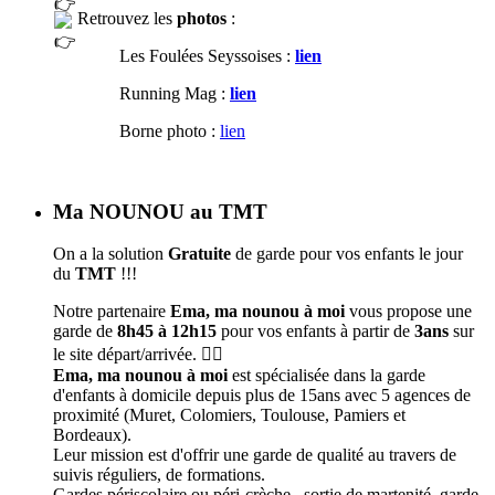
Retrouvez les
photos
:
Les Foulées Seyssoises :
lien
Running Mag :
lien
Borne photo :
lien
Ma NOUNOU au TMT
On a la solution
Gratuite
de garde pour vos enfants le jour
du
TMT
!!!
Notre partenaire
Ema, ma nounou à moi
vous propose une
garde de
8h45 à 12h15
pour vos enfants à partir de
3ans
sur
le site départ/arrivée. 🦹‍♀️
Ema, ma nounou à moi
est spécialisée dans la garde
d'enfants à domicile depuis plus de 15ans avec 5 agences de
proximité (Muret, Colomiers, Toulouse, Pamiers et
Bordeaux).
Leur mission est d'offrir une garde de qualité au travers de
suivis réguliers, de formations.
Gardes périscolaire ou péri-crèche , sortie de martenité, garde