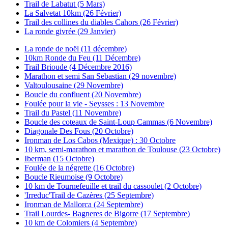
Trail de Labatut (5 Mars)
La Salvetat 10km (26 Février)
Trail des collines du diables Cahors (26 Février)
La ronde givrée (29 Janvier)
La ronde de noël (11 décembre)
10km Ronde du Feu (11 Décembre)
Trail Brioude (4 Décembre 2016)
Marathon et semi San Sebastian (29 novembre)
Valtoulousaine (29 Novembre)
Boucle du confluent (20 Novembre)
Foulée pour la vie - Seysses : 13 Novembre
Trail du Pastel (11 Novembre)
Boucle des coteaux de Saint-Loup Cammas (6 Novembre)
Diagonale Des Fous (20 Octobre)
Ironman de Los Cabos (Mexique) : 30 Octobre
10 km, semi-marathon et marathon de Toulouse (23 Octobre)
Iberman (15 Octobre)
Foulée de la négrette (16 Octobre)
Boucle Rieumoise (9 Octobre)
10 km de Tournefeuille et trail du cassoulet (2 Octobre)
'Irreduc'Trail de Cazères (25 Septembre)
Ironman de Mallorca (24 Septembre)
Trail Lourdes- Bagneres de Bigorre (17 Septembre)
10 km de Colomiers (4 Septembre)