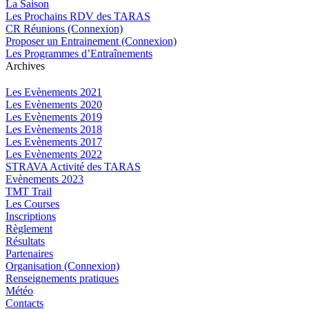
La Saison
Les Prochains RDV des TARAS
CR Réunions (Connexion)
Proposer un Entrainement (Connexion)
Les Programmes d’Entraînements
Archives
Les Evènements 2021
Les Evènements 2020
Les Evènements 2019
Les Evènements 2018
Les Evènements 2017
Les Evènements 2022
STRAVA Activité des TARAS
Evènements 2023
TMT Trail
Les Courses
Inscriptions
Règlement
Résultats
Partenaires
Organisation (Connexion)
Renseignements pratiques
Météo
Contacts