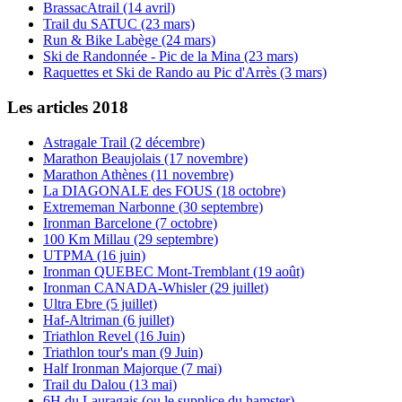
BrassacAtrail (14 avril)
Trail du SATUC (23 mars)
Run & Bike Labège (24 mars)
Ski de Randonnée - Pic de la Mina (23 mars)
Raquettes et Ski de Rando au Pic d'Arrès (3 mars)
Les articles 2018
Astragale Trail (2 décembre)
Marathon Beaujolais (17 novembre)
Marathon Athènes (11 novembre)
La DIAGONALE des FOUS (18 octobre)
Extrememan Narbonne (30 septembre)
Ironman Barcelone (7 octobre)
100 Km Millau (29 septembre)
UTPMA (16 juin)
Ironman QUEBEC Mont-Tremblant (19 août)
Ironman CANADA-Whisler (29 juillet)
Ultra Ebre (5 juillet)
Haf-Altriman (6 juillet)
Triathlon Revel (16 Juin)
Triathlon tour's man (9 Juin)
Half Ironman Majorque (7 mai)
Trail du Dalou (13 mai)
6H du Lauragais (ou le supplice du hamster)