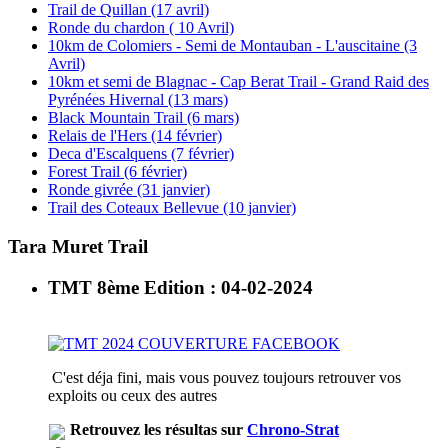
Trail de Quillan (17 avril)
Ronde du chardon ( 10 Avril)
10km de Colomiers - Semi de Montauban - L'auscitaine (3
Avril)
10km et semi de Blagnac - Cap Berat Trail - Grand Raid des
Pyrénées Hivernal (13 mars)
Black Mountain Trail (6 mars)
Relais de l'Hers (14 février)
Deca d'Escalquens (7 février)
Forest Trail (6 février)
Ronde givrée (31 janvier)
Trail des Coteaux Bellevue (10 janvier)
Tara Muret Trail
TMT 8ème Edition : 04-02-2024
C'est déja fini, mais vous pouvez toujours retrouver vos
exploits ou ceux des autres
Retrouvez les résultas sur
Chrono-Strat