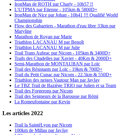
IronMan de ROTH par Charly - 10h57 !!
L'UTPMA par Etienne - 105km & 5800D+
IronMan de Nice par Johan - 10h41 !!! Qualifié World
Championship
Flow des Gabarriers - Marathon d'eau libre 33km par
Maryline
Marathon de Royan par Marie
Triathlon LACANAU M par Benoît
Triathlon LACANAU M par Julie
Trail Trans Aubrac par Nicom - 105km & 3400D+
Trails des Citadelles par Xavier - 40Km & 2000D+
Semi-Marathon de MONTAUBAN par Loïc
Trail des Résistants par Loïc - 19km & 700D+
Trail du Petit Cunac par Nicom - 22.5km & 550D+
Triathlon des neiges Vautour Man par JayJay
Le TBZ Trail de Baziège TRIO par Julien et sa Team
Trail des Forgerons par Nicom
Trail des Seigneurs de la Barousse par Rémi
La Romeufontaine par Kevin
Les articles 2022
Trail la SaintéLyon par Nicom
100km de Millau par JayJay