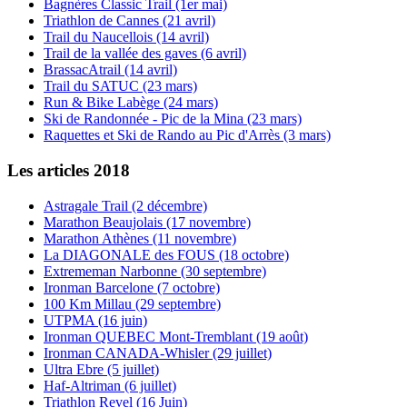
Bagnères Classic Trail (1er mai)
Triathlon de Cannes (21 avril)
Trail du Naucellois (14 avril)
Trail de la vallée des gaves (6 avril)
BrassacAtrail (14 avril)
Trail du SATUC (23 mars)
Run & Bike Labège (24 mars)
Ski de Randonnée - Pic de la Mina (23 mars)
Raquettes et Ski de Rando au Pic d'Arrès (3 mars)
Les articles 2018
Astragale Trail (2 décembre)
Marathon Beaujolais (17 novembre)
Marathon Athènes (11 novembre)
La DIAGONALE des FOUS (18 octobre)
Extrememan Narbonne (30 septembre)
Ironman Barcelone (7 octobre)
100 Km Millau (29 septembre)
UTPMA (16 juin)
Ironman QUEBEC Mont-Tremblant (19 août)
Ironman CANADA-Whisler (29 juillet)
Ultra Ebre (5 juillet)
Haf-Altriman (6 juillet)
Triathlon Revel (16 Juin)