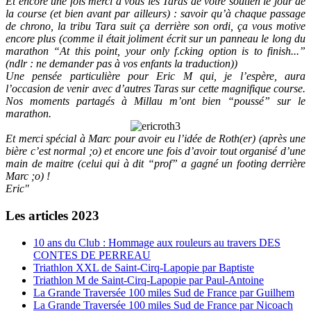
Et encore une fois merci à vous les Taras de votre soutien le jour de
la course (et bien avant par ailleurs) : savoir qu’à chaque passage
de chrono, la tribu Tara suit ça derrière son ordi, ça vous motive
encore plus (comme il était joliment écrit sur un panneau le long du
marathon “At this point, your only f.cking option is to finish...”
(ndlr : ne demander pas à vos enfants la traduction))
Une pensée particulière pour Eric M qui, je l’espère, aura
l’occasion de venir avec d’autres Taras sur cette magnifique course.
Nos moments partagés à Millau m’ont bien “poussé” sur le
marathon.
Et merci spécial à Marc pour avoir eu l’idée de Roth(er) (après une
bière c’est normal ;o) et encore une fois d’avoir tout organisé d’une
main de maitre (celui qui à dit “prof” a gagné un footing derrière
Marc ;o) !
Eric"
Les articles 2023
10 ans du Club : Hommage aux rouleurs au travers DES
CONTES DE PERREAU
Triathlon XXL de Saint-Cirq-Lapopie par Baptiste
Triathlon M de Saint-Cirq-Lapopie par Paul-Antoine
La Grande Traversée 100 miles Sud de France par Guilhem
La Grande Traversée 100 miles Sud de France par Nicoach