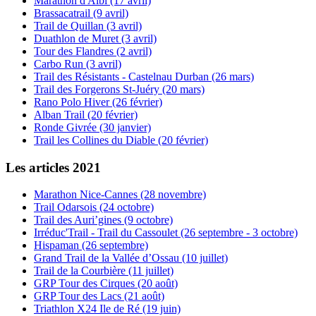
Marathon d'Albi (17 avril)
Brassacatrail (9 avril)
Trail de Quillan (3 avril)
Duathlon de Muret (3 avril)
Tour des Flandres (2 avril)
Carbo Run (3 avril)
Trail des Résistants - Castelnau Durban (26 mars)
Trail des Forgerons St-Juéry (20 mars)
Rano Polo Hiver (26 février)
Alban Trail (20 février)
Ronde Givrée (30 janvier)
Trail les Collines du Diable (20 février)
Les articles 2021
Marathon Nice-Cannes (28 novembre)
Trail Odarsois (24 octobre)
Trail des Auri’gines (9 octobre)
Irréduc'Trail - Trail du Cassoulet (26 septembre - 3 octobre)
Hispaman (26 septembre)
Grand Trail de la Vallée d’Ossau (10 juillet)
Trail de la Courbière (11 juillet)
GRP Tour des Cirques (20 août)
GRP Tour des Lacs (21 août)
Triathlon X24 Ile de Ré (19 juin)