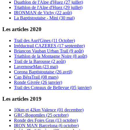
Duathlon de l'Alpe d'Huez (27 juillet)
Triathlon de l'Alpe d'Huez (29 juillet)
IRONMAN de Vichy (22 août)
La Baptistoutaise - Mini (30 mai)
Les articles 2020
Trail des Auri'Gines (11 Octobre)
Irréductrail CAZERES (17 septembre)
Briançon Vauban Urban Trail (9 août)
Triathlon de la Montagne Noire (8 août)
Trail de la Barousse (2 août)
LavernoseMan (23 mai)
Corona Baptistoutaise (26 avril)
Cap BéraTrail (08 mars)
Ronde Givrée (26 janvier)
Trail des Coteaux de Bellevue (05 janvier)
Les articles 2019
10km et 42km Valence (01 decembre)
GRC-Bogomiles (25 octobre)
Ronde des Foies Gras (13 octobre)
IRON MAN Barcelona (6 octobre)