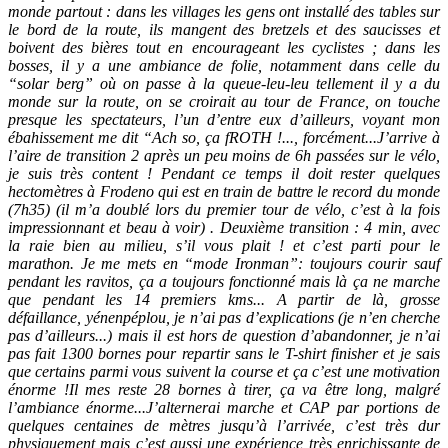
monde partout : dans les villages les gens ont installé des tables sur
le bord de la route, ils mangent des bretzels et des saucisses et
boivent des bières tout en encourageant les cyclistes ; dans les
bosses, il y a une ambiance de folie, notamment dans celle du
“solar berg” où on passe à la queue-leu-leu tellement il y a du
monde sur la route, on se croirait au tour de France, on touche
presque les spectateurs, l’un d’entre eux d’ailleurs, voyant mon
ébahissement me dit “Ach so, ça fROTH !..., forcément...J’arrive à
l’aire de transition 2 après un peu moins de 6h passées sur le vélo,
je suis très content ! Pendant ce temps il doit rester quelques
hectomètres à Frodeno qui est en train de battre le record du monde
(7h35) (il m’a doublé lors du premier tour de vélo, c’est à la fois
impressionnant et beau à voir) . Deuxième transition : 4 min, avec
la raie bien au milieu, s’il vous plait ! et c’est parti pour le
marathon. Je me mets en “mode Ironman”: toujours courir sauf
pendant les ravitos, ça a toujours fonctionné mais là ça ne marche
que pendant les 14 premiers kms... A partir de là, grosse
défaillance, yénenpéplou, je n’ai pas d’explications (je n’en cherche
pas d’ailleurs...) mais il est hors de question d’abandonner, je n’ai
pas fait 1300 bornes pour repartir sans le T-shirt finisher et je sais
que certains parmi vous suivent la course et ça c’est une motivation
énorme !Il mes reste 28 bornes à tirer, ça va être long, malgré
l’ambiance énorme...J’alternerai marche et CAP par portions de
quelques centaines de mètres jusqu’à l’arrivée, c’est très dur
physiquement mais c’est aussi une expérience très enrichissante de