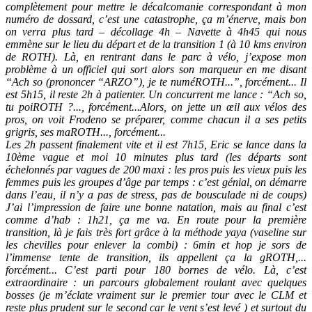
complètement pour mettre le décalcomanie correspondant à mon
numéro de dossard, c’est une catastrophe, ça m’énerve, mais bon
on verra plus tard – décollage 4h – Navette à 4h45 qui nous
emmène sur le lieu du départ et de la transition 1 (à 10 kms environ
de ROTH). Là, en rentrant dans le parc à vélo, j’expose mon
problème à un officiel qui sort alors son marqueur en me disant
“Ach so (prononcer “ARZO”), je te numéROTH...”, forcément... Il
est 5h15, il reste 2h à patienter. Un concurrent me lance : “Ach so,
tu poiROTH ?..., forcément...Alors, on jette un œil aux vélos des
pros, on voit Frodeno se préparer, comme chacun il a ses petits
grigris, ses maROTH..., forcément...
Les 2h passent finalement vite et il est 7h15, Eric se lance dans la
10ème vague et moi 10 minutes plus tard (les départs sont
échelonnés par vagues de 200 maxi : les pros puis les vieux puis les
femmes puis les groupes d’âge par temps : c’est génial, on démarre
dans l’eau, il n’y a pas de stress, pas de bousculade ni de coups)
J’ai l’impression de faire une bonne natation, mais au final c’est
comme d’hab : 1h21, ça me va. En route pour la première
transition, là je fais très fort grâce à la méthode yaya (vaseline sur
les chevilles pour enlever la combi) : 6min et hop je sors de
l’immense tente de transition, ils appellent ça la gROTH,...
forcément... C’est parti pour 180 bornes de vélo. Là, c’est
extraordinaire : un parcours globalement roulant avec quelques
bosses (je m’éclate vraiment sur le premier tour avec le CLM et
reste plus prudent sur le second car le vent s’est levé ) et surtout du