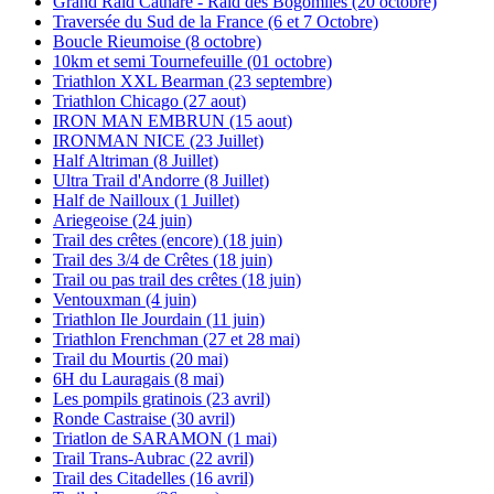
Grand Raid Cathare - Raid des Bogomiles (20 octobre)
Traversée du Sud de la France (6 et 7 Octobre)
Boucle Rieumoise (8 octobre)
10km et semi Tournefeuille (01 octobre)
Triathlon XXL Bearman (23 septembre)
Triathlon Chicago (27 aout)
IRON MAN EMBRUN (15 aout)
IRONMAN NICE (23 Juillet)
Half Altriman (8 Juillet)
Ultra Trail d'Andorre (8 Juillet)
Half de Nailloux (1 Juillet)
Ariegeoise (24 juin)
Trail des crêtes (encore) (18 juin)
Trail des 3/4 de Crêtes (18 juin)
Trail ou pas trail des crêtes (18 juin)
Ventouxman (4 juin)
Triathlon Ile Jourdain (11 juin)
Triathlon Frenchman (27 et 28 mai)
Trail du Mourtis (20 mai)
6H du Lauragais (8 mai)
Les pompils gratinois (23 avril)
Ronde Castraise (30 avril)
Triatlon de SARAMON (1 mai)
Trail Trans-Aubrac (22 avril)
Trail des Citadelles (16 avril)