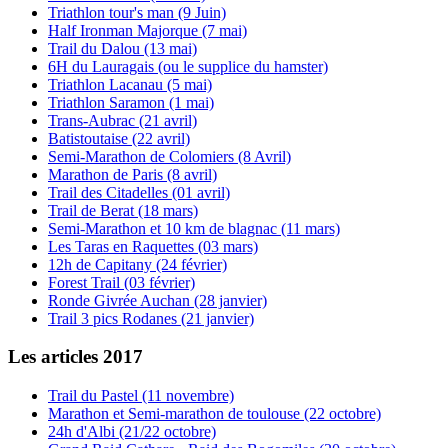
Triathlon tour's man (9 Juin)
Half Ironman Majorque (7 mai)
Trail du Dalou (13 mai)
6H du Lauragais (ou le supplice du hamster)
Triathlon Lacanau (5 mai)
Triathlon Saramon (1 mai)
Trans-Aubrac (21 avril)
Batistoutaise (22 avril)
Semi-Marathon de Colomiers (8 Avril)
Marathon de Paris (8 avril)
Trail des Citadelles (01 avril)
Trail de Berat (18 mars)
Semi-Marathon et 10 km de blagnac (11 mars)
Les Taras en Raquettes (03 mars)
12h de Capitany (24 février)
Forest Trail (03 février)
Ronde Givrée Auchan (28 janvier)
Trail 3 pics Rodanes (21 janvier)
Les articles 2017
Trail du Pastel (11 novembre)
Marathon et Semi-marathon de toulouse (22 octobre)
24h d'Albi (21/22 octobre)