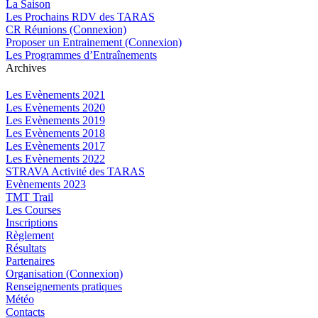
La Saison
Les Prochains RDV des TARAS
CR Réunions (Connexion)
Proposer un Entrainement (Connexion)
Les Programmes d’Entraînements
Archives
Les Evènements 2021
Les Evènements 2020
Les Evènements 2019
Les Evènements 2018
Les Evènements 2017
Les Evènements 2022
STRAVA Activité des TARAS
Evènements 2023
TMT Trail
Les Courses
Inscriptions
Règlement
Résultats
Partenaires
Organisation (Connexion)
Renseignements pratiques
Météo
Contacts