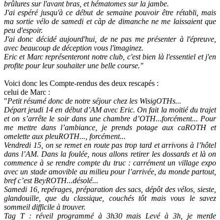
brûlures sur l'avant bras, et hématomes sur la jambe.
J'ai espéré jusqu'à ce début de semaine pouvoir être rétabli, mais
ma sortie vélo de samedi et càp de dimanche ne me laissaient que
peu d'espoir.
J'ai donc décidé aujourd'hui, de ne pas me présenter à l'épreuve,
avec beaucoup de déception vous l'imaginez.
Eric et Marc représenteront notre club, c'est bien là l'essentiel et j'en
profite pour leur souhaiter une belle course."
Voici donc les Compte-rendus des deux rescapés :
celui de Marc :
"
Petit résumé donc de notre séjour chez les WisigOTHs...
Départ jeudi 14 en début d’AM avec Eric. On fait la moitié du trajet
et on s’arrête le soir dans une chambre d’OTH...forcément... Pour
me mettre dans l’ambiance, je prends potage aux caROTH et
omelette aux pleuROTH..., forcément...
Vendredi 15, on se remet en route pas trop tard et arrivons à l’hôtel
dans l’AM. Dans la foulée, nous allons retirer les dossards et là on
commence à se rendre compte du truc : carrément un village expo
avec un stade amovible au milieu pour l’arrivée, du monde partout,
bref c’est BeyROTH...désolé...
Samedi 16, repérages, préparation des sacs, dépôt des vélos, sieste,
glandouille, que du classique, couchés tôt mais vous le savez
sommeil difficile à trouver.
Tag T : réveil programmé à 3h30 mais Levé à 3h, je merde