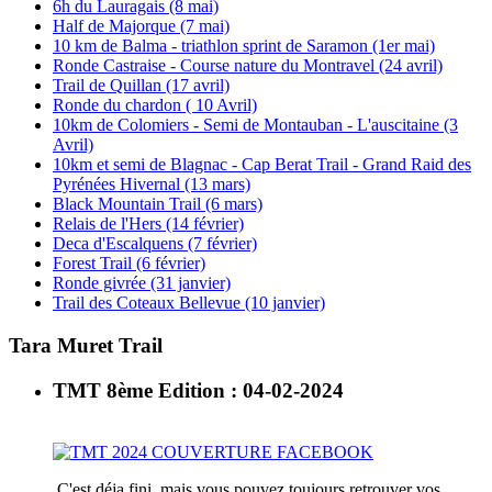
6h du Lauragais (8 mai)
Half de Majorque (7 mai)
10 km de Balma - triathlon sprint de Saramon (1er mai)
Ronde Castraise - Course nature du Montravel (24 avril)
Trail de Quillan (17 avril)
Ronde du chardon ( 10 Avril)
10km de Colomiers - Semi de Montauban - L'auscitaine (3
Avril)
10km et semi de Blagnac - Cap Berat Trail - Grand Raid des
Pyrénées Hivernal (13 mars)
Black Mountain Trail (6 mars)
Relais de l'Hers (14 février)
Deca d'Escalquens (7 février)
Forest Trail (6 février)
Ronde givrée (31 janvier)
Trail des Coteaux Bellevue (10 janvier)
Tara Muret Trail
TMT 8ème Edition : 04-02-2024
C'est déja fini, mais vous pouvez toujours retrouver vos