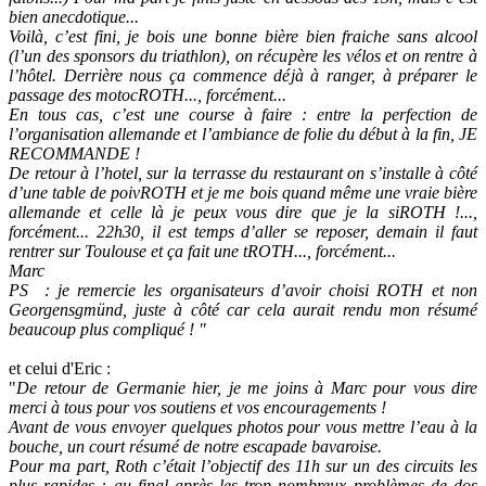
bien anecdotique...
Voilà, c’est fini, je bois une bonne bière bien fraiche sans alcool
(l’un des sponsors du triathlon), on récupère les vélos et on rentre à
l’hôtel. Derrière nous ça commence déjà à ranger, à préparer le
passage des motocROTH..., forcément...
En tous cas, c’est une course à faire : entre la perfection de
l’organisation allemande et l’ambiance de folie du début à la fin, JE
RECOMMANDE !
De retour à l’hotel, sur la terrasse du restaurant on s’installe à côté
d’une table de poivROTH et je me bois quand même une vraie bière
allemande et celle là je peux vous dire que je la siROTH !...,
forcément... 22h30, il est temps d’aller se reposer, demain il faut
rentrer sur Toulouse et ça fait une tROTH..., forcément...
Marc
PS : je remercie les organisateurs d’avoir choisi ROTH et non
Georgensgmünd, juste à côté car cela aurait rendu mon résumé
beaucoup plus compliqué ! "
et celui d'Eric :
"
De retour de Germanie hier, je me joins à Marc pour vous dire
merci à tous pour vos soutiens et vos encouragements !
Avant de vous envoyer quelques photos pour vous mettre l’eau à la
bouche, un court résumé de notre escapade bavaroise.
Pour ma part, Roth c’était l’objectif des 11h sur un des circuits les
plus rapides : au final après les trop nombreux problèmes de dos