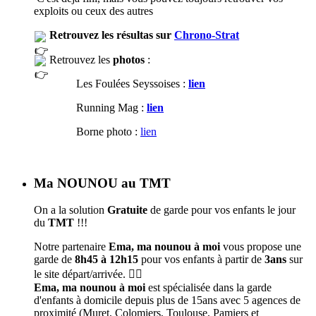
exploits ou ceux des autres
Retrouvez les résultas sur
Chrono-Strat
Retrouvez les
photos
:
Les Foulées Seyssoises :
lien
Running Mag :
lien
Borne photo :
lien
Ma NOUNOU au TMT
On a la solution
Gratuite
de garde pour vos enfants le jour
du
TMT
!!!
Notre partenaire
Ema, ma nounou à moi
vous propose une
garde de
8h45 à 12h15
pour vos enfants à partir de
3ans
sur
le site départ/arrivée. 🦹‍♀️
Ema, ma nounou à moi
est spécialisée dans la garde
d'enfants à domicile depuis plus de 15ans avec 5 agences de
proximité (Muret, Colomiers, Toulouse, Pamiers et