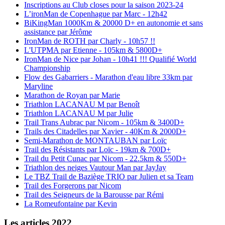
Inscriptions au Club closes pour la saison 2023-24
L’ironMan de Copenhague par Marc - 12h42
BiKingMan 1000Km & 20000 D+ en autonomie et sans
assistance par Jérôme
IronMan de ROTH par Charly - 10h57 !!
L'UTPMA par Etienne - 105km & 5800D+
IronMan de Nice par Johan - 10h41 !!! Qualifié World
Championship
Flow des Gabarriers - Marathon d'eau libre 33km par
Maryline
Marathon de Royan par Marie
Triathlon LACANAU M par Benoît
Triathlon LACANAU M par Julie
Trail Trans Aubrac par Nicom - 105km & 3400D+
Trails des Citadelles par Xavier - 40Km & 2000D+
Semi-Marathon de MONTAUBAN par Loïc
Trail des Résistants par Loïc - 19km & 700D+
Trail du Petit Cunac par Nicom - 22.5km & 550D+
Triathlon des neiges Vautour Man par JayJay
Le TBZ Trail de Baziège TRIO par Julien et sa Team
Trail des Forgerons par Nicom
Trail des Seigneurs de la Barousse par Rémi
La Romeufontaine par Kevin
Les articles 2022