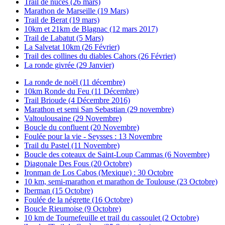
Trail de nuces (26 mars)
Marathon de Marseille (19 Mars)
Trail de Berat (19 mars)
10km et 21km de Blagnac (12 mars 2017)
Trail de Labatut (5 Mars)
La Salvetat 10km (26 Février)
Trail des collines du diables Cahors (26 Février)
La ronde givrée (29 Janvier)
La ronde de noël (11 décembre)
10km Ronde du Feu (11 Décembre)
Trail Brioude (4 Décembre 2016)
Marathon et semi San Sebastian (29 novembre)
Valtoulousaine (29 Novembre)
Boucle du confluent (20 Novembre)
Foulée pour la vie - Seysses : 13 Novembre
Trail du Pastel (11 Novembre)
Boucle des coteaux de Saint-Loup Cammas (6 Novembre)
Diagonale Des Fous (20 Octobre)
Ironman de Los Cabos (Mexique) : 30 Octobre
10 km, semi-marathon et marathon de Toulouse (23 Octobre)
Iberman (15 Octobre)
Foulée de la négrette (16 Octobre)
Boucle Rieumoise (9 Octobre)
10 km de Tournefeuille et trail du cassoulet (2 Octobre)