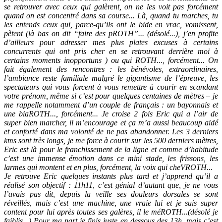
se retrouver avec ceux qui galèrent, on ne les voit pas forcément
quand on est concentré dans sa course... Là, quand tu marches, tu
les entends ceux qui, parce-qu’ils ont le bide en vrac, vomissent,
pètent (là bas on dit “faire des pROTH”... (désolé...), j’en profite
d’ailleurs pour adresser mes plus plates excuses à certains
concurrents qui ont pris cher en se retrouvant derrière moi à
certains moments inopportuns ) ou qui ROTH..., forcément... On
fait également des rencontres : les bénévoles, extraordinaires,
l’ambiance reste familiale malgré le gigantisme de l’épreuve, les
spectateurs qui vous forcent à vous remettre à courir en scandant
votre prénom, même si c’est pour quelques centaines de mètres – je
me rappelle notamment d’un couple de français : un bayonnais et
une biaROTH..., forcément... Je croise 2 fois Eric qui a l’air de
super bien marcher, il m’encourage et ça m’a aussi beaucoup aidé
et conforté dans ma volonté de ne pas abandonner. Les 3 derniers
kms sont très longs, je me force à courir sur les 500 derniers mètres,
Eric est là pour le franchissement de la ligne et comme d’habitude
c’est une immense émotion dans ce mini stade, les frissons, les
larmes qui montent et en plus, forcément, la voix qui cheVROTH...
Je retrouve Eric quelques instants plus tard et j’apprend qu’il a
réalisé son objectif : 11h11, c’est génial d’autant que, je ne vous
l’avais pas dit, depuis la veille ses douleurs dorsales se sont
réveillés, mais c’est une machine, une vraie lui et je suis super
content pour lui après toutes ses galères, il le méROTH...(désolé je
faiblis...) Pour ma part je finis juste en dessous des 13h, mais c’est