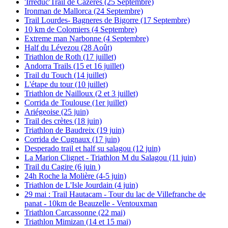
'Irreduc'Trail de Cazères (25 Septembre)
Ironman de Mallorca (24 Septembre)
Trail Lourdes- Bagneres de Bigorre (17 Septembre)
10 km de Colomiers (4 Septembre)
Extreme man Narbonne (4 Septembre)
Half du Lévezou (28 Août)
Triathlon de Roth (17 juillet)
Andorra Trails (15 et 16 juillet)
Trail du Touch (14 juillet)
L'étape du tour (10 juillet)
Triathlon de Nailloux (2 et 3 juillet)
Corrida de Toulouse (1er juillet)
Ariégeoise (25 juin)
Trail des crètes (18 juin)
Triathlon de Baudreix (19 juin)
Corrida de Cugnaux (17 juin)
Desperado trail et half su salagou (12 juin)
La Marion Clignet - Triathlon M du Salagou (11 juin)
Trail du Cagire (6 juin )
24h Roche la Molière (4-5 juin)
Triathlon de L'Isle Jourdain (4 juin)
29 mai : Trail Hautacam - Tour du lac de Villefranche de
panat - 10km de Beauzelle - Ventouxman
Triathlon Carcassonne (22 mai)
Triathlon Mimizan (14 et 15 mai)