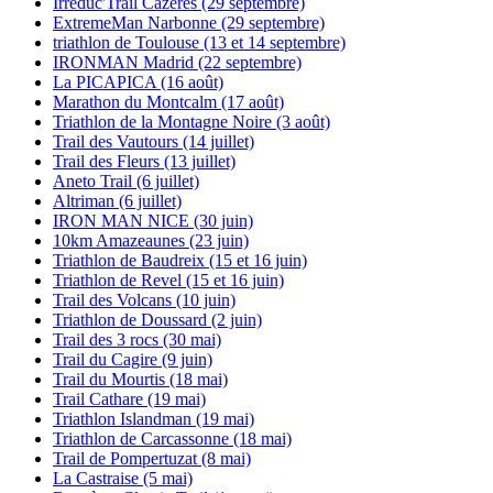
Irréduc'Trail Cazères (29 septembre)
ExtremeMan Narbonne (29 septembre)
triathlon de Toulouse (13 et 14 septembre)
IRONMAN Madrid (22 septembre)
La PICAPICA (16 août)
Marathon du Montcalm (17 août)
Triathlon de la Montagne Noire (3 août)
Trail des Vautours (14 juillet)
Trail des Fleurs (13 juillet)
Aneto Trail (6 juillet)
Altriman (6 juillet)
IRON MAN NICE (30 juin)
10km Amazeaunes (23 juin)
Triathlon de Baudreix (15 et 16 juin)
Triathlon de Revel (15 et 16 juin)
Trail des Volcans (10 juin)
Triathlon de Doussard (2 juin)
Trail des 3 rocs (30 mai)
Trail du Cagire (9 juin)
Trail du Mourtis (18 mai)
Trail Cathare (19 mai)
Triathlon Islandman (19 mai)
Triathlon de Carcassonne (18 mai)
Trail de Pompertuzat (8 mai)
La Castraise (5 mai)