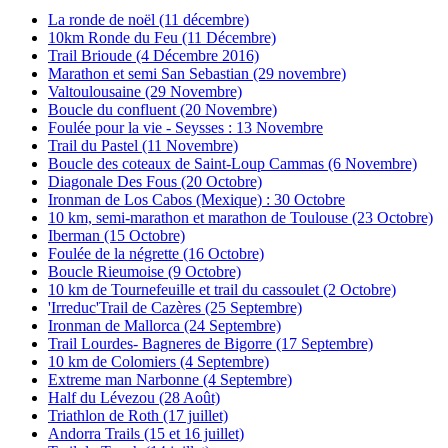
La ronde de noël (11 décembre)
10km Ronde du Feu (11 Décembre)
Trail Brioude (4 Décembre 2016)
Marathon et semi San Sebastian (29 novembre)
Valtoulousaine (29 Novembre)
Boucle du confluent (20 Novembre)
Foulée pour la vie - Seysses : 13 Novembre
Trail du Pastel (11 Novembre)
Boucle des coteaux de Saint-Loup Cammas (6 Novembre)
Diagonale Des Fous (20 Octobre)
Ironman de Los Cabos (Mexique) : 30 Octobre
10 km, semi-marathon et marathon de Toulouse (23 Octobre)
Iberman (15 Octobre)
Foulée de la négrette (16 Octobre)
Boucle Rieumoise (9 Octobre)
10 km de Tournefeuille et trail du cassoulet (2 Octobre)
'Irreduc'Trail de Cazères (25 Septembre)
Ironman de Mallorca (24 Septembre)
Trail Lourdes- Bagneres de Bigorre (17 Septembre)
10 km de Colomiers (4 Septembre)
Extreme man Narbonne (4 Septembre)
Half du Lévezou (28 Août)
Triathlon de Roth (17 juillet)
Andorra Trails (15 et 16 juillet)