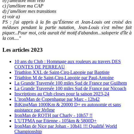
b) j'améliore mon vélo
c) j'améliore ma CAP
d) j’améliore mes transitions
e) voir a)
PS : j'ai appris à la fin qu’Étienne et Jean-Louis ont croisé des
méduses pendant la partie natation, Jean-Louis s'est même fait
piquer...Pour moi, cela aurait été motif d'abandon...saloperie d'île à
la con...."
Les articles 2023
10 ans du Club : Hommage aux rouleurs au travers DES
CONTES DE PERREAU
Triathlon XXL de Saint-Cirq-Lapopie par Baptiste
Triathlon M de Saint-Cirq-Lapopie par Paul-Antoine
La Grande Traversée 100 miles Sud de France par Guilhem
La Grande Traversée 100 miles Sud de France par Nicoach
Inscriptions au Club closes pour la saison 2023-24
L’ironMan de Copenhague par Marc - 12h42
BiKingMan 1000Km & 20000 D+ en autonomie et sans
assistance par Jérôme
IronMan de ROTH par Charly - 10h57 !!
L'UTPMA par Etienne - 105km & 5800D+
IronMan de Nice par Johan - 10h41 !!! Qualifié World
Championship