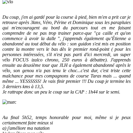
Du coup, j'en ai gardé pour la course à pied, bien m'en a prit car je
retrouve après 3kms, Véro, Périne et Dominique sous les parapluies
qui m'encouragent au bord du parcours tout en me faisant
comprendre de ne pas trop trainer parce-que "ça caille et qu'on
commence à avoir la dalle ", j'apprends également qu’Étienne a
abandonné au tout début du vélo : son guidon s'est mis en position
contre la montre vers le bas dès le premier rond-point ( pour les
personnes intéressées, s'il n'est pas parti d'ici
mercredi
, un super
vélo FOCUS izalco chrono, 250 euros à débattre). J'apprends
ensuite au deuxième tour que JLH a également abandonné après le
vélo, son genou n'a pas tenu le choc...c'est dur, c'est triste cette
malchance pour mes compagnons de course Taras mais ... quand
même ... YESSSSSS! Je vais finir premier !!! Du coup je termine les
3 derniers kms à 13,5.
Je rattrape donc un peu le coup sur la CAP : 1h44 sur le semi.
Au final 5h52, temps honorable pour moi, même si je peux
certainement faire mieux si
a) j'améliore ma natation