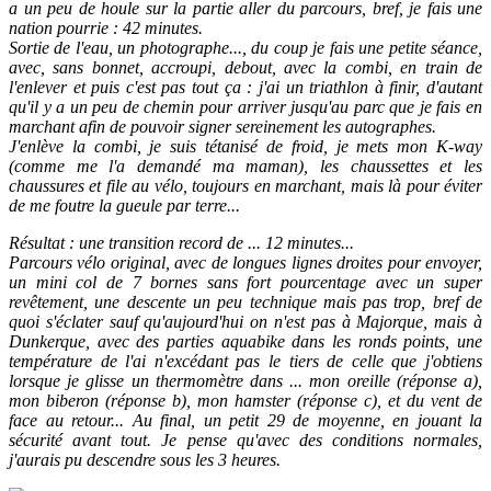
a un peu de houle sur la partie aller du parcours, bref, je fais une
nation pourrie : 42 minutes.
Sortie de l'eau, un photographe..., du coup je fais une petite séance,
avec, sans bonnet, accroupi, debout, avec la combi, en train de
l'enlever et puis c'est pas tout ça : j'ai un triathlon à finir, d'autant
qu'il y a un peu de chemin pour arriver jusqu'au parc que je fais en
marchant afin de pouvoir signer sereinement les autographes.
J'enlève la combi, je suis tétanisé de froid, je mets mon K-way
(comme me l'a demandé ma maman), les chaussettes et les
chaussures et file au vélo, toujours en marchant, mais là pour éviter
de me foutre la gueule par terre...
Résultat : une transition record de ... 12 minutes...
Parcours vélo original, avec de longues lignes droites pour envoyer,
un mini col de 7 bornes sans fort pourcentage avec un super
revêtement, une descente un peu technique mais pas trop, bref de
quoi s'éclater sauf qu'
aujourd'hui
on n'est pas à Majorque, mais à
Dunkerque, avec des parties aquabike dans les ronds points, une
température de l'ai n'excédant pas le tiers de celle que j'obtiens
lorsque je glisse un thermomètre dans ... mon oreille (réponse a),
mon biberon (réponse b), mon hamster (réponse c), et du vent de
face au retour... Au final, un petit 29 de moyenne, en jouant la
sécurité avant tout. Je pense qu'avec des conditions normales,
j'aurais pu descendre sous les 3 heures.