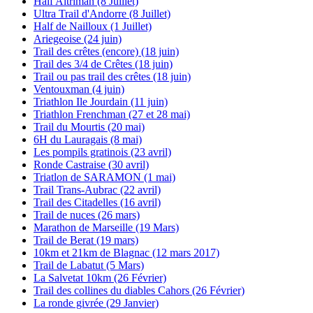
Half Altriman (8 Juillet)
Ultra Trail d'Andorre (8 Juillet)
Half de Nailloux (1 Juillet)
Ariegeoise (24 juin)
Trail des crêtes (encore) (18 juin)
Trail des 3/4 de Crêtes (18 juin)
Trail ou pas trail des crêtes (18 juin)
Ventouxman (4 juin)
Triathlon Ile Jourdain (11 juin)
Triathlon Frenchman (27 et 28 mai)
Trail du Mourtis (20 mai)
6H du Lauragais (8 mai)
Les pompils gratinois (23 avril)
Ronde Castraise (30 avril)
Triatlon de SARAMON (1 mai)
Trail Trans-Aubrac (22 avril)
Trail des Citadelles (16 avril)
Trail de nuces (26 mars)
Marathon de Marseille (19 Mars)
Trail de Berat (19 mars)
10km et 21km de Blagnac (12 mars 2017)
Trail de Labatut (5 Mars)
La Salvetat 10km (26 Février)
Trail des collines du diables Cahors (26 Février)
La ronde givrée (29 Janvier)