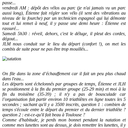
passe...
vendredi
AM : dépôt des vélos au parc (je n'ai jamais vu un parc
aussi long), Étienne fait régler son vélo (il sent des vibrations au
niveau de la fourche) par un technicien espagnol qui lui démonte
tout et lui remet à neuf, il y passe une demi heure : Étienne est
rassuré...
Samedi
5h30 : réveil, dehors, c'est le déluge, il pleut des cordes,
dégout...
JLM nous conduit sur le lieu du départ (confort !), on met les
combis de suite pour ne pas être trop mouillés...
On file dans la zone d’échauffement car il fait un peu plus chaud
dans l'eau...
Les départs sont échelonnés par groupes de temps, Étienne et JLH
se positionnent à la fin du premier groupe (25-29 min) et moi à la
fin du troisième (35-39) ; il n'y a pas de bousculade car
l’organisation fait partir environ 10 triathlètes en ligne toutes les 5
secondes ; sachant qu'il y a 3500 inscrits, question 1 : combien de
temps s'écoule entre le départ du premier et du dernier triathlète ?
question 2 : est-ce-qu'il fait beau à Toulouse ?
Comme d'habitude, je perds mon bonnet pendant la natation et
comme mes lunettes sont au dessus, je dois remettre les lunettes, il y