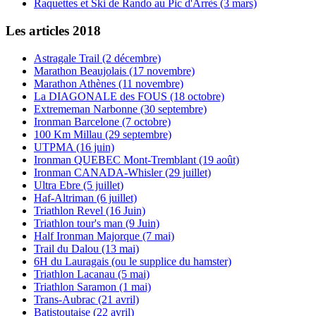
Raquettes et Ski de Rando au Pic d'Arrès (3 mars)
Les articles 2018
Astragale Trail (2 décembre)
Marathon Beaujolais (17 novembre)
Marathon Athènes (11 novembre)
La DIAGONALE des FOUS (18 octobre)
Extrememan Narbonne (30 septembre)
Ironman Barcelone (7 octobre)
100 Km Millau (29 septembre)
UTPMA (16 juin)
Ironman QUEBEC Mont-Tremblant (19 août)
Ironman CANADA-Whisler (29 juillet)
Ultra Ebre (5 juillet)
Haf-Altriman (6 juillet)
Triathlon Revel (16 Juin)
Triathlon tour's man (9 Juin)
Half Ironman Majorque (7 mai)
Trail du Dalou (13 mai)
6H du Lauragais (ou le supplice du hamster)
Triathlon Lacanau (5 mai)
Triathlon Saramon (1 mai)
Trans-Aubrac (21 avril)
Batistoutaise (22 avril)