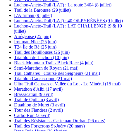
Luchon-Aneto-Trail (LAT) : La route 3404 (8 juillet)
Trail de la Barousse (29 juillet)
L'Altriman (9 juillet)
Luchon-Aneto-Trail (LAT) : 40 Oô-PYRÉNÉES (9 juillet)
Luchon-Aneto-Trail (LAT) : LAT CHALLENGE (9 & 10
juillet)
Ariégeoise (25 juin)
Ironman Nice (25 juin)
T24 Île de Ré (25 juin)
Trail des Bouillouses (26 juin)
Triathlon de Luchon (10 juin)
Black Mountain Trail - Black Race (4 juin)
Semi-Marathon de Royan (21 mai)
Trail Cathares - Course des Seigneurs (21 mai)
Triathlon Carcassonne (21 mai)
Ultra Trail Causses et Vallée du Lot - Le Minéral (15 mai)
Marathon d'Albi (17 avril)
Brassacatrail (9 avril)
Trail de Quillan (3 avril)
Duathlon de Muret (3 avril)
Tour des Flandres (2 avril)
Carbo Run (3 avril)
Trail des Résistants - Castelnau Durban (26 mars)
Trail des Forgerons St-Juéry (20 mars)