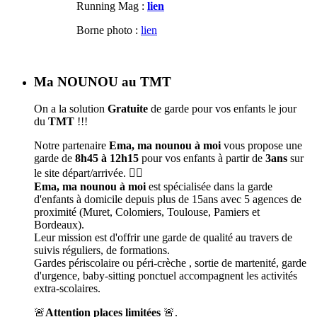
Running Mag :
lien
Borne photo :
lien
Ma NOUNOU au TMT
On a la solution
Gratuite
de garde pour vos enfants le jour
du
TMT
!!!
Notre partenaire
Ema, ma nounou à moi
vous propose une
garde de
8h45 à 12h15
pour vos enfants à partir de
3ans
sur
le site départ/arrivée. 🦹‍♀️
Ema, ma nounou à moi
est spécialisée dans la garde
d'enfants à domicile depuis plus de 15ans avec 5 agences de
proximité (Muret, Colomiers, Toulouse, Pamiers et
Bordeaux).
Leur mission est d'offrir une garde de qualité au travers de
suivis réguliers, de formations.
Gardes périscolaire ou péri-crèche , sortie de martenité, garde
d'urgence, baby-sitting ponctuel accompagnent les activités
extra-scolaires.
🚨
Attention places limitées
🚨.