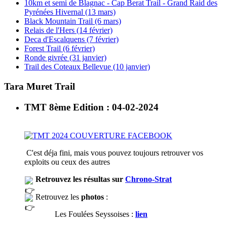
10km et semi de Blagnac - Cap Berat Trail - Grand Raid des
Pyrénées Hivernal (13 mars)
Black Mountain Trail (6 mars)
Relais de l'Hers (14 février)
Deca d'Escalquens (7 février)
Forest Trail (6 février)
Ronde givrée (31 janvier)
Trail des Coteaux Bellevue (10 janvier)
Tara Muret Trail
TMT 8ème Edition : 04-02-2024
C'est déja fini, mais vous pouvez toujours retrouver vos
exploits ou ceux des autres
Retrouvez les résultas sur
Chrono-Strat
Retrouvez les
photos
:
Les Foulées Seyssoises :
lien