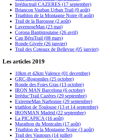
Irréductrail CAZERES (17 septembre)
Briançon Vauban Urban Trail (9 août)
Triathlon de la Montagne Noire (8 août)
Trail de la Barousse (2 août)
LavernoseMan (23 mai)
Corona Baptistoutaise (26 avril)
Cap BéraTrail (08 mars)
Ronde Givrée (26 janvier)
Trail des Coteaux de Bellevue (05 janvier)
Les articles 2019
10km et 42km Valence (01 decembre)
GRC-Bogomiles (25 octobre)
Ronde des Foies Gras (13 octobre)
IRON MAN Barcelona (6 octobre)
Irréduc'Trail Cazères (29 septembre)
ExtremeMan Narbonne (29 septembre)
triathlon de Toulouse (13 et 14 septembre)
IRONMAN Madrid (22 septembre)
La PICAPICA (16 août)
Marathon du Montcalm (17 août)
Triathlon de la Montagne Noire (3 août)
Trail des Vautours (14 juillet)