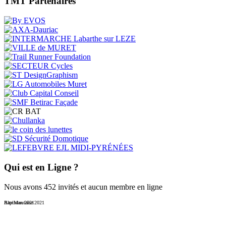
TMT Partenaires
Qui est en Ligne ?
Nous avons 452 invités et aucun membre en ligne
Baptistoutaise 2021
AltriMan 2021