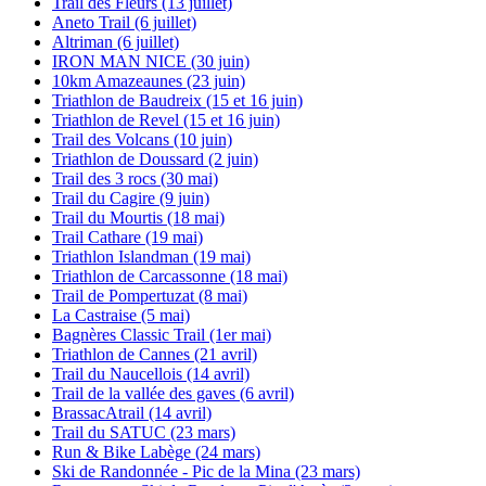
Trail des Fleurs (13 juillet)
Aneto Trail (6 juillet)
Altriman (6 juillet)
IRON MAN NICE (30 juin)
10km Amazeaunes (23 juin)
Triathlon de Baudreix (15 et 16 juin)
Triathlon de Revel (15 et 16 juin)
Trail des Volcans (10 juin)
Triathlon de Doussard (2 juin)
Trail des 3 rocs (30 mai)
Trail du Cagire (9 juin)
Trail du Mourtis (18 mai)
Trail Cathare (19 mai)
Triathlon Islandman (19 mai)
Triathlon de Carcassonne (18 mai)
Trail de Pompertuzat (8 mai)
La Castraise (5 mai)
Bagnères Classic Trail (1er mai)
Triathlon de Cannes (21 avril)
Trail du Naucellois (14 avril)
Trail de la vallée des gaves (6 avril)
BrassacAtrail (14 avril)
Trail du SATUC (23 mars)
Run & Bike Labège (24 mars)
Ski de Randonnée - Pic de la Mina (23 mars)