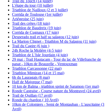
Trail du Touch (14 juillet)
L'étape du tour (10 juillet)
Triathlon de Nailloux (2 et 3 juillet)
Corrida de Toulouse (1er juillet)
Ariégeoise (25 juin)
Trail des crètes (18 juin)
Triathlon de Baudreix (19 juin)
Corrida de Cugnaux (17 juin)
Desperado trail et half su salagou (12 juin)
La Marion Clignet - Triathlon M du Salagou (11 juin)
Trail du Cagire (6 juin )
24h Roche la Molière (4-5 juin)
Triathlon de L'Isle Jourdain (4 juin)
29 mai : Trail Hautacam - Tour du lac de Villefranche de
panat - 10km de Beauzelle - Ventouxman
Triathlon Carcassonne (22 mai)
Triathlon Mimizan (14 et 15 mai)
6h du Lauragais (8 mai)
Half de Majorque (7 mai)
10 km de Balma - triathlon sprint de Saramon (1er mai)
Ronde Castraise - Course nature du Montravel (24 avril)
Trail de Quillan (17 avril)
Ronde du chardon ( 10 Avril)
10km de Colomiers - Semi de Montauban - L'auscitaine (3
Avril)