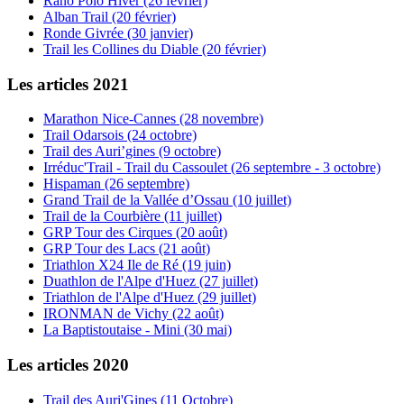
Rano Polo Hiver (26 février)
Alban Trail (20 février)
Ronde Givrée (30 janvier)
Trail les Collines du Diable (20 février)
Les articles 2021
Marathon Nice-Cannes (28 novembre)
Trail Odarsois (24 octobre)
Trail des Auri’gines (9 octobre)
Irréduc'Trail - Trail du Cassoulet (26 septembre - 3 octobre)
Hispaman (26 septembre)
Grand Trail de la Vallée d’Ossau (10 juillet)
Trail de la Courbière (11 juillet)
GRP Tour des Cirques (20 août)
GRP Tour des Lacs (21 août)
Triathlon X24 Ile de Ré (19 juin)
Duathlon de l'Alpe d'Huez (27 juillet)
Triathlon de l'Alpe d'Huez (29 juillet)
IRONMAN de Vichy (22 août)
La Baptistoutaise - Mini (30 mai)
Les articles 2020
Trail des Auri'Gines (11 Octobre)