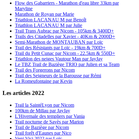
Flow des Gabarriers - Marathon d'eau libre 33km par
Maryline
Marathon de Royan par Marie
Triathlon LACANAU M par Benoît
Triathlon LACANAU M par Julie
Trail Trans Aubrac par Nicom - 105km & 3400D+
Trails des Citadelles par Xavier - 40Km & 2000D+
Semi-Marathon de MONTAUBAN par Loïc
Trail des Résistants par Loïc - 19km & 700D+
Trail du Petit Cunac par Nicom - 22.5km & 550D+
Triathlon des neiges Vautour Man par JayJay
Le TBZ Trail de Baziège TRIO par Julien et sa Team
Trail des Forgerons par Nicom
Trail des Seigneurs de la Barousse par Rémi
La Romeufontaine par Kevin
Les articles 2022
Trail la SaintéLyon par Nicom
100km de Millau par JayJay
L'Hivernale des templiers par Vania
Trail nocturne de Savès par Marion
Trail de Baziège par Nicom
Trail forêt d'Eaunes par Nico
Veni Vici 2022 par Loïc