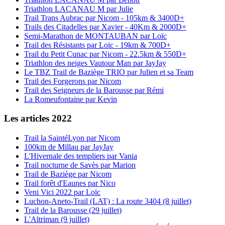
Triathlon LACANAU M par Julie
Trail Trans Aubrac par Nicom - 105km & 3400D+
Trails des Citadelles par Xavier - 40Km & 2000D+
Semi-Marathon de MONTAUBAN par Loïc
Trail des Résistants par Loïc - 19km & 700D+
Trail du Petit Cunac par Nicom - 22.5km & 550D+
Triathlon des neiges Vautour Man par JayJay
Le TBZ Trail de Baziège TRIO par Julien et sa Team
Trail des Forgerons par Nicom
Trail des Seigneurs de la Barousse par Rémi
La Romeufontaine par Kevin
Les articles 2022
Trail la SaintéLyon par Nicom
100km de Millau par JayJay
L'Hivernale des templiers par Vania
Trail nocturne de Savès par Marion
Trail de Baziège par Nicom
Trail forêt d'Eaunes par Nico
Veni Vici 2022 par Loïc
Luchon-Aneto-Trail (LAT) : La route 3404 (8 juillet)
Trail de la Barousse (29 juillet)
L'Altriman (9 juillet)