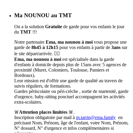
Ma NOUNOU au TMT
On a la solution
Gratuite
de garde pour vos enfants le jour
du
TMT
!!!
Notre partenaire
Ema, ma nounou à moi
vous propose une
garde de
8h45 à 12h15
pour vos enfants à partir de
3ans
sur
le site départ/arrivée. 🦹‍♀️
Ema, ma nounou à moi
est spécialisée dans la garde
d'enfants à domicile depuis plus de 15ans avec 5 agences de
proximité (Muret, Colomiers, Toulouse, Pamiers et
Bordeaux).
Leur mission est d'offrir une garde de qualité au travers de
suivis réguliers, de formations.
Gardes périscolaire ou péri-crèche , sortie de martenité, garde
d'urgence, baby-sitting ponctuel accompagnent les activités
extra-scolaires.
🚨
Attention places limitées
🚨.
Inscription obligatoire par mail à
m.tarrin@ema.family
en
précisant Nom, Prénom, âge de l'enfant, votre Nom, Prénom,
N° dossard, N° d'urgence et infos complémentaires si