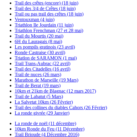
Trail des crêtes (encore) (18 juin)
Trail des 3/4 de Crêtes (18 juin)
Trail ou pas trail des crêtes (18 juin)
Ventouxman (4 juin)
Triathlon Ile Jourdain (11 juin)
Triathlon Frenchman (27 et 28 mai)
Trail du Mourtis (20 mai)
6H du Lauragais (8 mai)
Les pompils gratinois (23 avril)
Ronde Castraise (30 avril)
Triatlon de SARAMON (1 mai)
Trail Trans-Aubrac (22 avril)
Trail des Citadelles (16 avril)
Trail de nuces (26 mars)
Marathon de Marseille (19 Mars)
Trail de Berat (19 mars)
10km et 21km de Blagnac (12 mars 2017)
Trail de Labatut (5 Mars)
La Salvetat 10km (26 Février)
Trail des collines du diables Cahors (26 Février)
La ronde givrée (29 Janvier)
La ronde de noël (11 décembre)
10km Ronde du Feu (11 Décembre)
Trail Brioude (4 Décembre 2016)