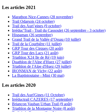
Les articles 2021
Marathon Nice-Cannes (28 novembre)
Trail Odarsois (24 octobre)
Trail des Auri’gines (9 octobre)
Irréduc'Trail - Trail du Cassoulet (26 septembre - 3 octobre)
Hispaman (26 septembre)
Grand Trail de la Vallée d’Ossau (10 juillet)
Trail de la Courbière (11 juillet)
GRP Tour des Cirques (20 août)
GRP Tour des Lacs (21 août)
Triathlon X24 Ile de Ré (19 juin)
Duathlon de l'Alpe d'Huez (27 juillet)
Triathlon de l'Alpe d'Huez (29 juillet)
IRONMAN de Vichy (22 août)
La Baptistoutaise - Mini (30 mai)
Les articles 2020
Trail des Auri'Gines (11 Octobre)
Irréductrail CAZERES (17 septembre)
Briançon Vauban Urban Trail (9 août)
Triathlon de la Montagne Noire (8 août)