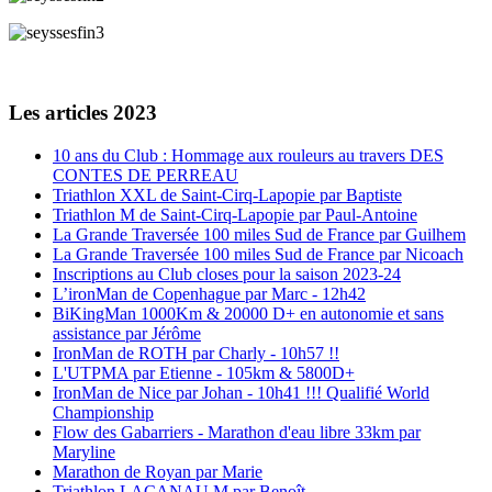
Les articles 2023
10 ans du Club : Hommage aux rouleurs au travers DES
CONTES DE PERREAU
Triathlon XXL de Saint-Cirq-Lapopie par Baptiste
Triathlon M de Saint-Cirq-Lapopie par Paul-Antoine
La Grande Traversée 100 miles Sud de France par Guilhem
La Grande Traversée 100 miles Sud de France par Nicoach
Inscriptions au Club closes pour la saison 2023-24
L’ironMan de Copenhague par Marc - 12h42
BiKingMan 1000Km & 20000 D+ en autonomie et sans
assistance par Jérôme
IronMan de ROTH par Charly - 10h57 !!
L'UTPMA par Etienne - 105km & 5800D+
IronMan de Nice par Johan - 10h41 !!! Qualifié World
Championship
Flow des Gabarriers - Marathon d'eau libre 33km par
Maryline
Marathon de Royan par Marie
Triathlon LACANAU M par Benoît