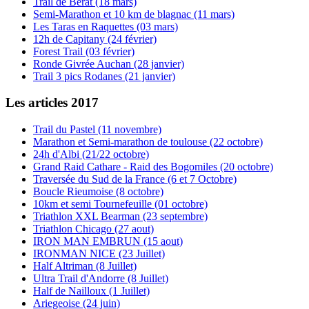
Trail de Berat (18 mars)
Semi-Marathon et 10 km de blagnac (11 mars)
Les Taras en Raquettes (03 mars)
12h de Capitany (24 février)
Forest Trail (03 février)
Ronde Givrée Auchan (28 janvier)
Trail 3 pics Rodanes (21 janvier)
Les articles 2017
Trail du Pastel (11 novembre)
Marathon et Semi-marathon de toulouse (22 octobre)
24h d'Albi (21/22 octobre)
Grand Raid Cathare - Raid des Bogomiles (20 octobre)
Traversée du Sud de la France (6 et 7 Octobre)
Boucle Rieumoise (8 octobre)
10km et semi Tournefeuille (01 octobre)
Triathlon XXL Bearman (23 septembre)
Triathlon Chicago (27 aout)
IRON MAN EMBRUN (15 aout)
IRONMAN NICE (23 Juillet)
Half Altriman (8 Juillet)
Ultra Trail d'Andorre (8 Juillet)
Half de Nailloux (1 Juillet)
Ariegeoise (24 juin)