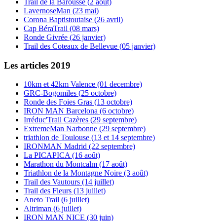
Trail de la Barousse (2 août)
LavernoseMan (23 mai)
Corona Baptistoutaise (26 avril)
Cap BéraTrail (08 mars)
Ronde Givrée (26 janvier)
Trail des Coteaux de Bellevue (05 janvier)
Les articles 2019
10km et 42km Valence (01 decembre)
GRC-Bogomiles (25 octobre)
Ronde des Foies Gras (13 octobre)
IRON MAN Barcelona (6 octobre)
Irréduc'Trail Cazères (29 septembre)
ExtremeMan Narbonne (29 septembre)
triathlon de Toulouse (13 et 14 septembre)
IRONMAN Madrid (22 septembre)
La PICAPICA (16 août)
Marathon du Montcalm (17 août)
Triathlon de la Montagne Noire (3 août)
Trail des Vautours (14 juillet)
Trail des Fleurs (13 juillet)
Aneto Trail (6 juillet)
Altriman (6 juillet)
IRON MAN NICE (30 juin)