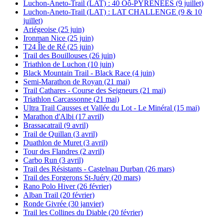
Luchon-Aneto-Trail (LAT) : 40 Oô-PYRÉNÉES (9 juillet)
Luchon-Aneto-Trail (LAT) : LAT CHALLENGE (9 & 10
juillet)
Ariégeoise (25 juin)
Ironman Nice (25 juin)
T24 Île de Ré (25 juin)
Trail des Bouillouses (26 juin)
Triathlon de Luchon (10 juin)
Black Mountain Trail - Black Race (4 juin)
Semi-Marathon de Royan (21 mai)
Trail Cathares - Course des Seigneurs (21 mai)
Triathlon Carcassonne (21 mai)
Ultra Trail Causses et Vallée du Lot - Le Minéral (15 mai)
Marathon d'Albi (17 avril)
Brassacatrail (9 avril)
Trail de Quillan (3 avril)
Duathlon de Muret (3 avril)
Tour des Flandres (2 avril)
Carbo Run (3 avril)
Trail des Résistants - Castelnau Durban (26 mars)
Trail des Forgerons St-Juéry (20 mars)
Rano Polo Hiver (26 février)
Alban Trail (20 février)
Ronde Givrée (30 janvier)
Trail les Collines du Diable (20 février)