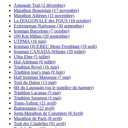
Astragale Trail (2 décembre)
Marathon Beaujolais (17 novembre)
Marathon Athènes (11 novembre)
La DIAGONALE des FOUS (18 octobre)
Extrememan Narbonne (30 septembre)
Ironman Barcelone (7 octobre)
100 Km Millau (29 septembre)
UTPMA (16 juin)
Ironman QUEBEC Mont-Tremblant (19 août)
Ironman CANADA-Whisler (29 juillet)
Ultra Ebre (5 juillet)
Haf-Altriman (6 juillet)
Triathlon Revel (16 Juin)
Triathlon tour's man (9 Juin)
Half Ironman Majorque (7 mai)
Trail du Dalou (13 mai)
6H du Lauragais (ou le supplice du hamster)
Triathlon Lacanau (5 mai)
Triathlon Saramon (1 mai)
Trans-Aubrac (21 avril)
Batistoutaise (22 avril)
Semi-Marathon de Colomiers (8 Avril)
Marathon de Paris (8 avril)
Trail des Citadelles (01 avril)