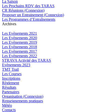
La Saison
Les Prochains RDV des TARAS
CR Réunions (Connexion)
Proposer un Entrainement (Connexion)
Les Programmes d’Entraînements
Archives
Les Evènements 2021
Les Evènements 2020
Les Evènements 2019
Les Evènements 2018
Les Evènements 2017
Les Evènements 2022
STRAVA Activité des TARAS
Evènements 2023
TMT Trail
Les Courses
Inscriptions
Règlement
Résultats
Partenaires
Organisation (Connexion)
Renseignements pratiques
Météo
Contacts