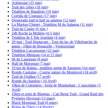
Ariégeoise (25 juin)
Trail des crètes (18 juin)
Triathlon de Baudreix (19 juin)
Corrida de Cugnaux (17 juin)
Desperado trail et half su salagou (12 juin)
La Marion Clignet - Triathlon M du Salagou (11 juin)
Trail du Cagire (6 juin )
24h Roche la Molière (4-5 juin)
Triathlon de L'Isle Jourdain (4 juin)
29 mai : Trail Hautacam - Tour du lac de Villefranche de
panat - 10km de Beauzelle - Ventouxman
Triathlon Carcassonne (22 mai)
Triathlon Mimizan (14 et 15 mai)
6h du Lauragais (8 mai)
Half de Majorque (7 mai)
10 km de Balma - triathlon sprint de Saramon (1er mai)
Ronde Castraise - Course nature du Montravel (24 avril)
Trail de Quillan (17 avril)
Ronde du chardon ( 10 Avril)
10km de Colomiers - Semi de Montauban - L'auscitaine (3
Avril)
10km et semi de Blagnac - Cap Berat Trail - Grand Raid des
Pyrénées Hivernal (13 mars)
Black Mountain Trail (6 mars)
Relais de l'Hers (14 février)