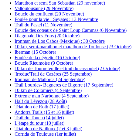
Marathon et semi San Sebastian (29 novembre)
Valtoulousaine (29 Novembre)
Boucle du confluent (20 Novembre)
Foulée pour la vie - Seysses : 13 Novembre
Trail du Pastel (11 Novembre)
Boucle des coteaux de Saint-Loup Cammas (6 Novembre)
Diagonale Des Fous (20 Octobre)
Ironman de Los Cabos (Mexique) : 30 Octobre
10 km, semi-marathon et marathon de Toulouse (23 Octobre)
Iberman (15 Octobre)
Foulée de la négrette (16 Octobre)
Boucle Rieumoise (9 Octobre)
10 km de Tournefeuille et trail du cassoulet (2 Octobre)
'Irreduc'Trail de Cazères (25 Septembre)
Ironman de Mallorca (24 Septembre)
Trail Lourdes- Bagneres de Bigorre (17 Septembre)
10 km de Colomiers (4 Septembre)
Extreme man Narbonne (4 Septembre)
Half du Lévezou (28 Août)
Triathlon de Roth (17 juillet)
Andorra Trails (15 et 16 juillet)
Trail du Touch (14 juillet)
L'étape du tour (10 juillet)
Triathlon de Nailloux (2 et 3 juillet)
Corrida de Toulouse (1er juillet)